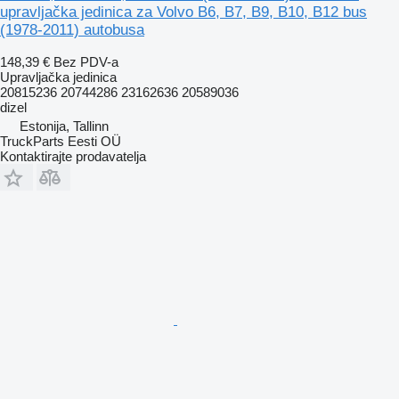
upravljačka jedinica za Volvo B6, B7, B9, B10, B12 bus
(1978-2011) autobusa
148,39 €
Bez PDV-a
Upravljačka jedinica
20815236 20744286 23162636 20589036
dizel
Estonija, Tallinn
TruckParts Eesti OÜ
Kontaktirajte prodavatelja