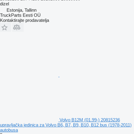
dizel
Estonija, Tallinn
TruckParts Eesti OÜ
Kontaktirajte prodavatelja
Volvo B12M (01.99-) 20815236
upravljačka jedinica za Volvo B6, B7, B9, B10, B12 bus (1978-2011)
autobusa