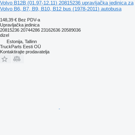
Volvo B12B (01.97-12.11) 20815236 upravljačka jedinica za
Volvo B6, B7, B9, B10, B12 bus (1978-2011) autobusa
148,39 €
Bez PDV-a
Upravljačka jedinica
20815236 20744286 23162636 20589036
dizel
Estonija, Tallinn
TruckParts Eesti OÜ
Kontaktirajte prodavatelja