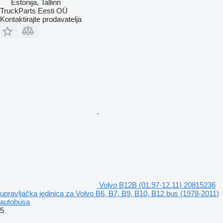
Estonija, Tallinn
TruckParts Eesti OÜ
Kontaktirajte prodavatelja
Volvo B12B (01.97-12.11) 20815236
upravljačka jedinica za Volvo B6, B7, B9, B10, B12 bus (1978-2011)
autobusa
5