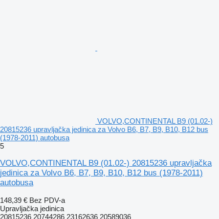
VOLVO,CONTINENTAL B9 (01.02-)
20815236 upravljačka jedinica za Volvo B6, B7, B9, B10, B12 bus
(1978-2011) autobusa
5
VOLVO,CONTINENTAL B9 (01.02-) 20815236 upravljačka
jedinica za Volvo B6, B7, B9, B10, B12 bus (1978-2011)
autobusa
148,39 €
Bez PDV-a
Upravljačka jedinica
20815236 20744286 23162636 20589036