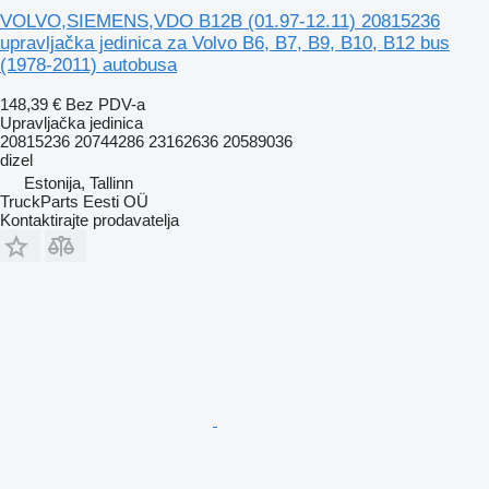
VOLVO,SIEMENS,VDO B12B (01.97-12.11) 20815236
upravljačka jedinica za Volvo B6, B7, B9, B10, B12 bus
(1978-2011) autobusa
148,39 €
Bez PDV-a
Upravljačka jedinica
20815236 20744286 23162636 20589036
dizel
Estonija, Tallinn
TruckParts Eesti OÜ
Kontaktirajte prodavatelja