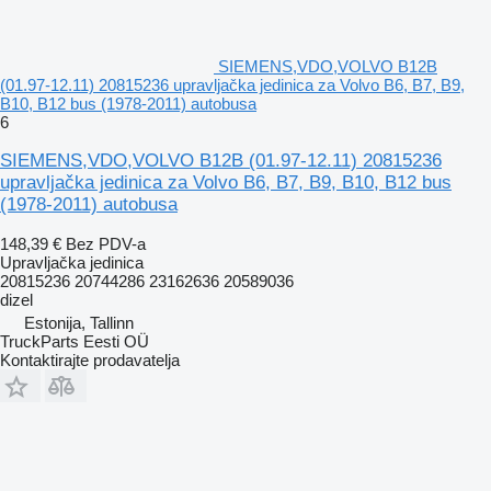
SIEMENS,VDO,VOLVO B12B
(01.97-12.11) 20815236 upravljačka jedinica za Volvo B6, B7, B9,
B10, B12 bus (1978-2011) autobusa
6
SIEMENS,VDO,VOLVO B12B (01.97-12.11) 20815236
upravljačka jedinica za Volvo B6, B7, B9, B10, B12 bus
(1978-2011) autobusa
148,39 €
Bez PDV-a
Upravljačka jedinica
20815236 20744286 23162636 20589036
dizel
Estonija, Tallinn
TruckParts Eesti OÜ
Kontaktirajte prodavatelja