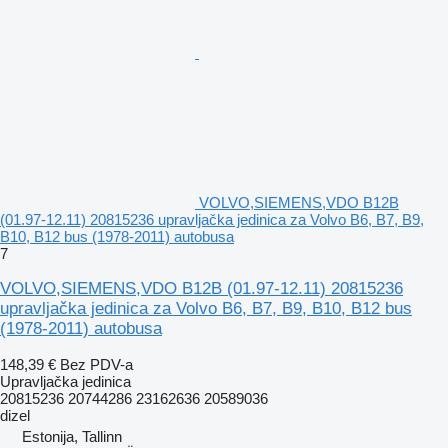
VOLVO,SIEMENS,VDO B12B
(01.97-12.11) 20815236 upravljačka jedinica za Volvo B6, B7, B9,
B10, B12 bus (1978-2011) autobusa
7
VOLVO,SIEMENS,VDO B12B (01.97-12.11) 20815236
upravljačka jedinica za Volvo B6, B7, B9, B10, B12 bus
(1978-2011) autobusa
148,39 €
Bez PDV-a
Upravljačka jedinica
20815236 20744286 23162636 20589036
dizel
Estonija, Tallinn