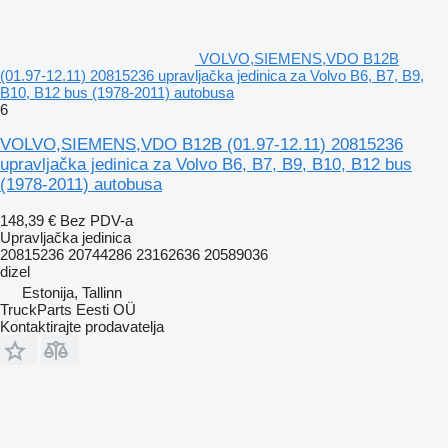
VOLVO,SIEMENS,VDO B12B
(01.97-12.11) 20815236 upravljačka jedinica za Volvo B6, B7, B9,
B10, B12 bus (1978-2011) autobusa
6
VOLVO,SIEMENS,VDO B12B (01.97-12.11) 20815236
upravljačka jedinica za Volvo B6, B7, B9, B10, B12 bus
(1978-2011) autobusa
148,39 €
Bez PDV-a
Upravljačka jedinica
20815236 20744286 23162636 20589036
dizel
Estonija, Tallinn
TruckParts Eesti OÜ
Kontaktirajte prodavatelja