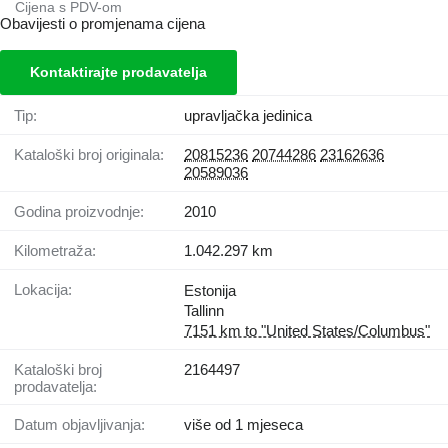
Cijena s PDV-om
Obavijesti o promjenama cijena
Kontaktirajte prodavatelja
Tip:
upravljačka jedinica
Kataloški broj originala:
20815236
20744286
23162636
20589036
Godina proizvodnje:
2010
Kilometraža:
1.042.297 km
Lokacija:
Estonija
Tallinn
7151 km to "United States/Columbus"
Kataloški broj
2164497
prodavatelja:
Datum objavljivanja:
više od 1 mjeseca