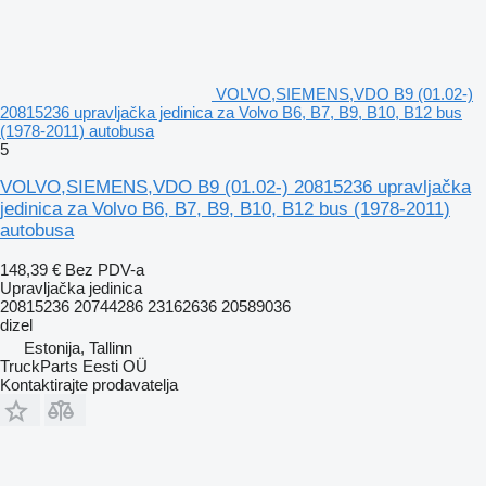
VOLVO,SIEMENS,VDO B9 (01.02-)
20815236 upravljačka jedinica za Volvo B6, B7, B9, B10, B12 bus
(1978-2011) autobusa
5
VOLVO,SIEMENS,VDO B9 (01.02-) 20815236 upravljačka
jedinica za Volvo B6, B7, B9, B10, B12 bus (1978-2011)
autobusa
148,39 €
Bez PDV-a
Upravljačka jedinica
20815236 20744286 23162636 20589036
dizel
Estonija, Tallinn
TruckParts Eesti OÜ
Kontaktirajte prodavatelja