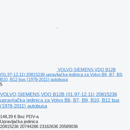
VOLVO,SIEMENS,VDO B12B
(01.97-12.11) 20815236 upravljačka jedinica za Volvo B6, B7, B9,
B10, B12 bus (1978-2011) autobusa
5
VOLVO,SIEMENS,VDO B12B (01.97-12.11) 20815236
upravljačka jedinica za Volvo B6, B7, B9, B10, B12 bus
(1978-2011) autobusa
148,39 €
Bez PDV-a
Upravljačka jedinica
20815236 20744286 23162636 20589036