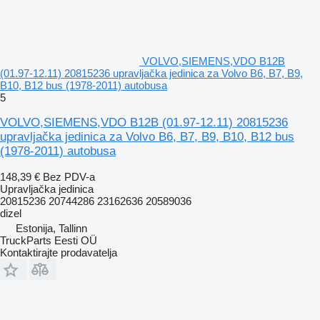
VOLVO,SIEMENS,VDO B12B
(01.97-12.11) 20815236 upravljačka jedinica za Volvo B6, B7, B9,
B10, B12 bus (1978-2011) autobusa
5
VOLVO,SIEMENS,VDO B12B (01.97-12.11) 20815236
upravljačka jedinica za Volvo B6, B7, B9, B10, B12 bus
(1978-2011) autobusa
148,39 €
Bez PDV-a
Upravljačka jedinica
20815236 20744286 23162636 20589036
dizel
Estonija, Tallinn
TruckParts Eesti OÜ
Kontaktirajte prodavatelja