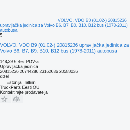
VOLVO, VDO B9 (01.02-) 20815236
upravljačka jedinica za Volvo B6, B7, B9, B10, B12 bus (1978-2011)
autobusa
5
VOLVO, VDO B9 (01.02-) 20815236 upravljačka jedinica za
Volvo B6, B7, B9, B10, B12 bus (1978-2011) autobusa
148,39 €
Bez PDV-a
Upravljačka jedinica
20815236 20744286 23162636 20589036
dizel
Estonija, Tallinn
TruckParts Eesti OÜ
Kontaktirajte prodavatelja