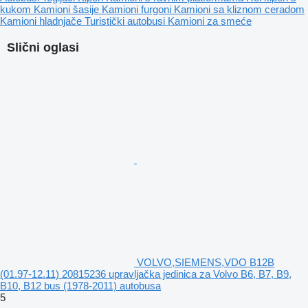
kukom
Kamioni šasije
Kamioni furgoni
Kamioni sa kliznom ceradom
Kamioni hladnjače
Turistički autobusi
Kamioni za smeće
Slični oglasi
VOLVO,SIEMENS,VDO B12B
(01.97-12.11) 20815236 upravljačka jedinica za Volvo B6, B7, B9,
B10, B12 bus (1978-2011) autobusa
5