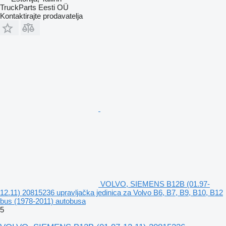
TruckParts Eesti OÜ
Kontaktirajte prodavatelja
VOLVO, SIEMENS B12B (01.97-
12.11) 20815236 upravljačka jedinica za Volvo B6, B7, B9, B10, B12
bus (1978-2011) autobusa
5