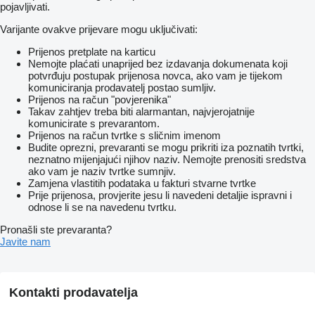
pojavljivati.
Varijante ovakve prijevare mogu uključivati:
Prijenos pretplate na karticu
Nemojte plaćati unaprijed bez izdavanja dokumenata koji
potvrđuju postupak prijenosa novca, ako vam je tijekom
komuniciranja prodavatelj postao sumljiv.
Prijenos na račun "povjerenika"
Takav zahtjev treba biti alarmantan, najvjerojatnije
komunicirate s prevarantom.
Prijenos na račun tvrtke s sličnim imenom
Budite oprezni, prevaranti se mogu prikriti iza poznatih tvrtki,
neznatno mijenjajući njihov naziv. Nemojte prenositi sredstva
ako vam je naziv tvrtke sumnjiv.
Zamjena vlastitih podataka u fakturi stvarne tvrtke
Prije prijenosa, provjerite jesu li navedeni detaljie ispravni i
odnose li se na navedenu tvrtku.
Pronašli ste prevaranta?
Javite nam
Kontakti prodavatelja