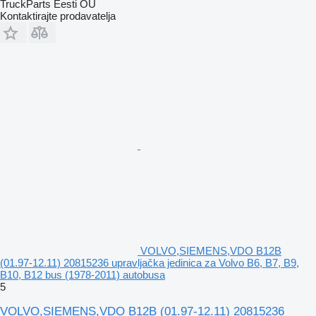
TruckParts Eesti OÜ
Kontaktirajte prodavatelja
VOLVO,SIEMENS,VDO B12B
(01.97-12.11) 20815236 upravljačka jedinica za Volvo B6, B7, B9,
B10, B12 bus (1978-2011) autobusa
5
VOLVO,SIEMENS,VDO B12B (01.97-12.11) 20815236