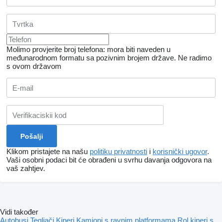
Molimo provjerite broj telefona: mora biti naveden u
međunarodnom formatu sa pozivnim brojem države.
Ne radimo
s ovom državom
Klikom pristajete na našu
politiku privatnosti
i
korisnički ugovor
.
Vaši osobni podaci bit će obrađeni u svrhu davanja odgovora na
vaš zahtjev.
Vidi također
Autobusi
Tegljači
Kiperi
Kamioni s ravnim platformama
Rol kiperi s