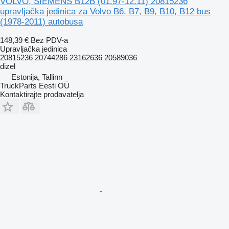
VOLVO, SIEMENS B12B (01.97-12.11) 20815236
upravljačka jedinica za Volvo B6, B7, B9, B10, B12 bus
(1978-2011) autobusa
148,39 €
Bez PDV-a
Upravljačka jedinica
20815236 20744286 23162636 20589036
dizel
Estonija, Tallinn
TruckParts Eesti OÜ
Kontaktirajte prodavatelja