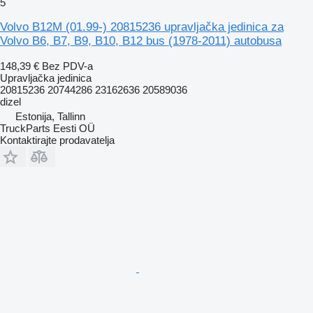
5
Volvo B12M (01.99-) 20815236 upravljačka jedinica za
Volvo B6, B7, B9, B10, B12 bus (1978-2011) autobusa
148,39 €
Bez PDV-a
Upravljačka jedinica
20815236 20744286 23162636 20589036
dizel
Estonija, Tallinn
TruckParts Eesti OÜ
Kontaktirajte prodavatelja