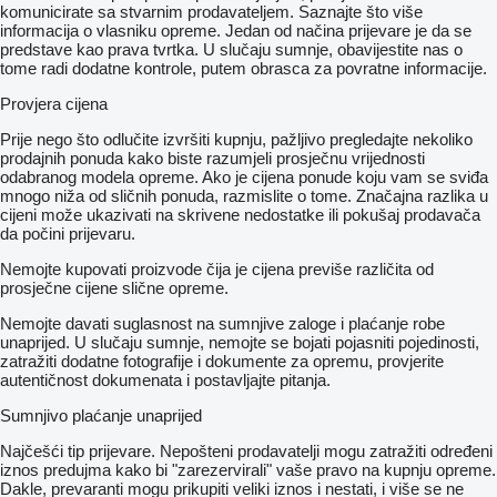
komunicirate sa stvarnim prodavateljem. Saznajte što više
informacija o vlasniku opreme. Jedan od načina prijevare je da se
predstave kao prava tvrtka. U slučaju sumnje, obavijestite nas o
tome radi dodatne kontrole, putem obrasca za povratne informacije.
Provjera cijena
Prije nego što odlučite izvršiti kupnju, pažljivo pregledajte nekoliko
prodajnih ponuda kako biste razumjeli prosječnu vrijednosti
odabranog modela opreme. Ako je cijena ponude koju vam se sviđa
mnogo niža od sličnih ponuda, razmislite o tome. Značajna razlika u
cijeni može ukazivati ​​na skrivene nedostatke ili pokušaj prodavača
da počini prijevaru.
Nemojte kupovati proizvode čija je cijena previše različita od
prosječne cijene slične opreme.
Nemojte davati suglasnost na sumnjive zaloge i plaćanje robe
unaprijed. U slučaju sumnje, nemojte se bojati pojasniti pojedinosti,
zatražiti dodatne fotografije i dokumente za opremu, provjerite
autentičnost dokumenata i postavljajte pitanja.
Sumnjivo plaćanje unaprijed
Najčešći tip prijevare. Nepošteni prodavatelji mogu zatražiti određeni
iznos predujma kako bi "zarezervirali" vaše pravo na kupnju opreme.
Dakle, prevaranti mogu prikupiti veliki iznos i nestati, i više se ne