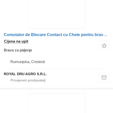
Comutator de Blocare Contact cu Cheie pentru brava za paljenje za Volvo – Coduri 9958589, 8159904, 3091508, 1063433 kamiona
Cijena na upit
Brava za paljenje
Rumunjska, Cristesti
ROYAL DRU AGRO S.R.L.