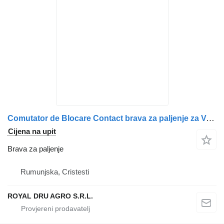
Comutator de Blocare Contact brava za paljenje za Volvo cu Chei – Coduri OEM 1063433, 8141849, 8159904, 8159907, 20398484 kamiona
Cijena na upit
Brava za paljenje
Rumunjska, Cristesti
ROYAL DRU AGRO S.R.L.