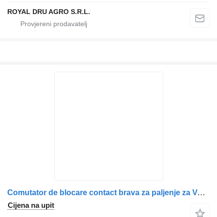
ROYAL DRU AGRO S.R.L.
Comutator de blocare contact brava za paljenje za Volvo cu cheie – coduri 9958589, 8159904, 3091508, 1063433 kamiona
Cijena na upit