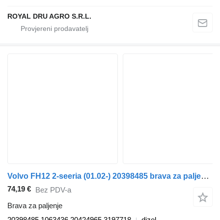
ROYAL DRU AGRO S.R.L.
Volvo FH12 2-seeria (01.02-) 20398485 brava za paljenje za Volvo FH12, FH16, NH12, FH, VNL780 (1993-2014) tegljača
74,19 €
Bez PDV-a
Brava za paljenje
20398485 1063436 20424965 3197718
dizel