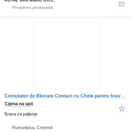
Comutator de Blocare Contact cu Cheie pentru brava za paljenje za Volvo (Coduri: 1063433, 8141849, 8159904, 8159907, 20398484) kamiona
Cijena na upit
Brava za paljenje
Rumunjska, Cristesti