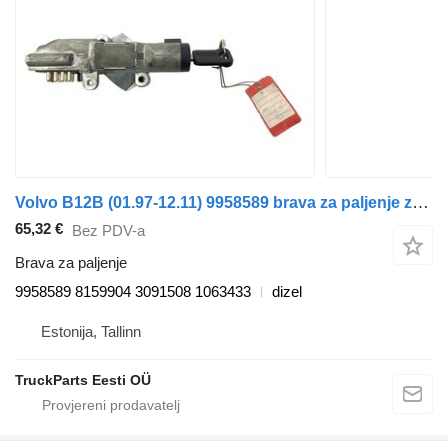
Volvo B12B (01.97-12.11) 9958589 brava za paljenje za Volvo B6, B7, B9, B10, B12 bus (1978-2011) autobusa
65,32 €
Bez PDV-a
Brava za paljenje
9958589 8159904 3091508 1063433
dizel
Estonija, Tallinn
TruckParts Eesti OÜ