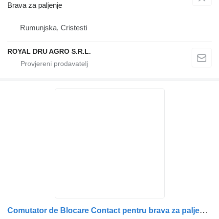
Brava za paljenje
Rumunjska, Cristesti
ROYAL DRU AGRO S.R.L.
Comutator de Blocare Contact pentru brava za paljenje za Volvo (Coduri: 22142727, 21261182, 22336369, 22066153) kamiona