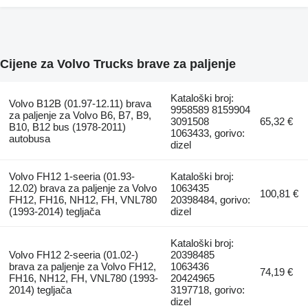
Cijene za Volvo Trucks brave za paljenje
Kataloški broj:
Volvo B12B (01.97-12.11) brava
9958589 8159904
za paljenje za Volvo B6, B7, B9,
3091508
65,32 €
B10, B12 bus (1978-2011)
1063433, gorivo:
autobusa
dizel
Volvo FH12 1-seeria (01.93-
Kataloški broj:
12.02) brava za paljenje za Volvo
1063435
100,81 €
FH12, FH16, NH12, FH, VNL780
20398484, gorivo:
(1993-2014) tegljača
dizel
Kataloški broj:
Volvo FH12 2-seeria (01.02-)
20398485
brava za paljenje za Volvo FH12,
1063436
74,19 €
FH16, NH12, FH, VNL780 (1993-
20424965
2014) tegljača
3197718, gorivo:
dizel