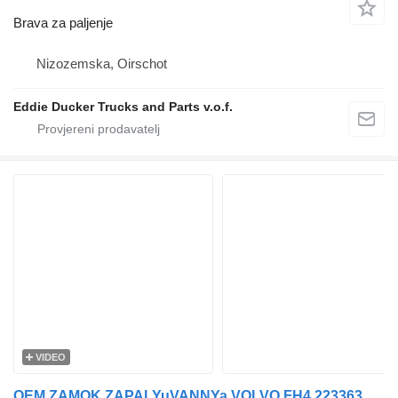
Brava za paljenje
Nizozemska, Oirschot
Eddie Ducker Trucks and Parts v.o.f.
VIDEO
OEM ZAMOK ZAPALYuVANNYa VOLVO FH4 22336369 brava za paljenje za Volvo FH tegljača