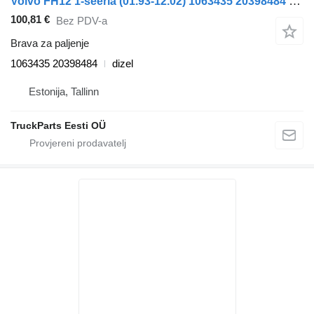
Volvo FH12 1-seeria (01.93-12.02) 1063435 20398484 brava za paljenje za Volvo FH12, FH16, NH12, FH, VNL780 (1993-2014) tegljača
100,81 €
Bez PDV-a
Brava za paljenje
1063435 20398484
dizel
Estonija, Tallinn
TruckParts Eesti OÜ