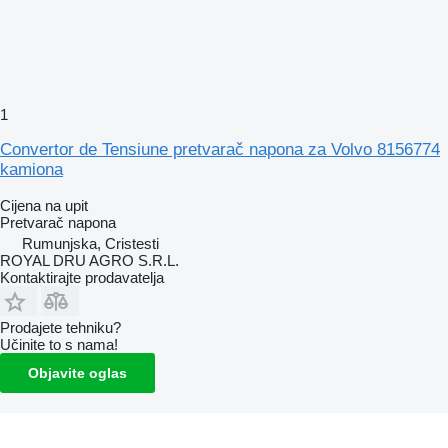
1
Convertor de Tensiune pretvarač napona za Volvo 8156774
kamiona
Cijena na upit
Pretvarač napona
Rumunjska, Cristesti
ROYAL DRU AGRO S.R.L.
Kontaktirajte prodavatelja
Prodajete tehniku?
Učinite to s nama!
Objavite oglas