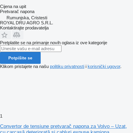
Cijena na upit
Pretvarač napona
Rumunjska, Cristesti
ROYAL DRU AGRO S.R.L.
Kontaktirajte prodavatelja
Pretplatite se na primanje novih oglasa iz ove kategorije
Potpišite se
Klikom pristajete na našu
politiku privatnosti
i
korisnički ugovor
.
1
Convertor de tensiune pretvarač napona za Volvo – Uzat,
cu carcasă deteriorată și cabluri expuse kamiona