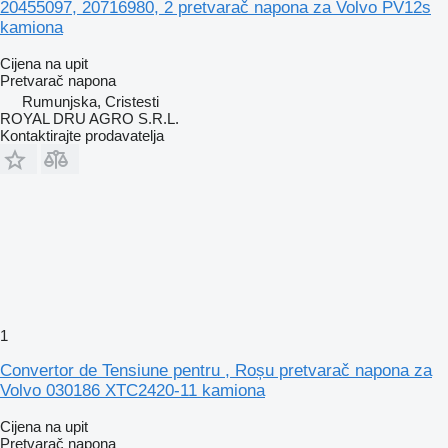
20455097, 20716980, 2 pretvarač napona za Volvo PV12s
kamiona
Cijena na upit
Pretvarač napona
Rumunjska, Cristesti
ROYAL DRU AGRO S.R.L.
Kontaktirajte prodavatelja
1
Convertor de Tensiune pentru , Roșu pretvarač napona za
Volvo 030186 XTC2420-11 kamiona
Cijena na upit
Pretvarač napona