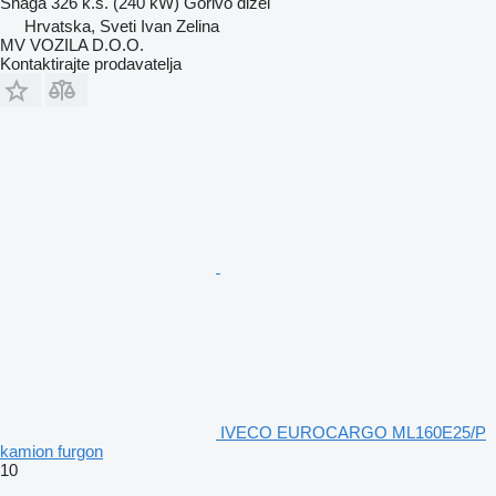
Snaga
326 k.s. (240 kW)
Gorivo
dizel
Hrvatska, Sveti Ivan Zelina
MV VOZILA D.O.O.
Kontaktirajte prodavatelja
IVECO EUROCARGO ML160E25/P
kamion furgon
10