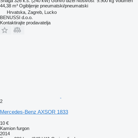
Snaga
326 k.s. (240 kW)
Gorivo
dizel
Nosivost
9.900 kg
Volumen
44,38 m³
Ogibljenje
pneumatski/pneumatski
Hrvatska, Zagreb, Lucko
BENUSSI d.o.o.
Kontaktirajte prodavatelja
2
Mercedes-Benz AXSOR 1833
10 €
Kamion furgon
2014