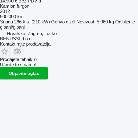
14.900 €
Bez PDV-a
Kamion furgon
2012
500.000 km
Snaga
286 k.s. (210 kW)
Gorivo
dizel
Nosivost
5.060 kg
Ogibljenje
gibanj/gibanj
Hrvatska, Zagreb, Lucko
BENUSSI d.o.o.
Kontaktirajte prodavatelja
Prodajete tehniku?
Učinite to s nama!
Objavite oglas