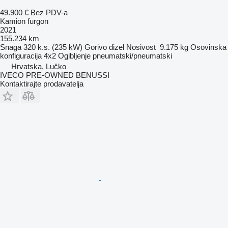
49.900 €
Bez PDV-a
Kamion furgon
2021
155.234 km
Snaga
320 k.s. (235 kW)
Gorivo
dizel
Nosivost
9.175 kg
Osovinska
konfiguracija
4x2
Ogibljenje
pneumatski/pneumatski
Hrvatska, Lučko
IVECO PRE-OWNED BENUSSI
Kontaktirajte prodavatelja