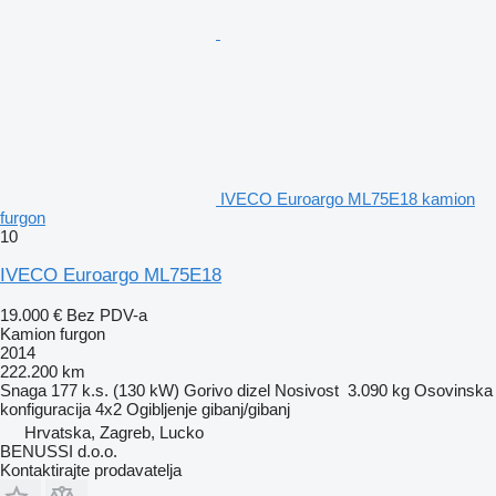
IVECO Euroargo ML75E18 kamion
furgon
10
IVECO Euroargo ML75E18
19.000 €
Bez PDV-a
Kamion furgon
2014
222.200 km
Snaga
177 k.s. (130 kW)
Gorivo
dizel
Nosivost
3.090 kg
Osovinska
konfiguracija
4x2
Ogibljenje
gibanj/gibanj
Hrvatska, Zagreb, Lucko
BENUSSI d.o.o.
Kontaktirajte prodavatelja