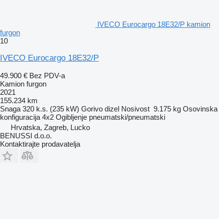
IVECO Eurocargo 18E32/P kamion
furgon
10
IVECO Eurocargo 18E32/P
49.900 €
Bez PDV-a
Kamion furgon
2021
155.234 km
Snaga
320 k.s. (235 kW)
Gorivo
dizel
Nosivost
9.175 kg
Osovinska
konfiguracija
4x2
Ogibljenje
pneumatski/pneumatski
Hrvatska, Zagreb, Lucko
BENUSSI d.o.o.
Kontaktirajte prodavatelja