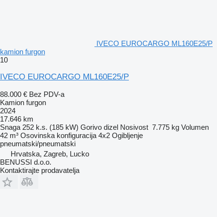
IVECO EUROCARGO ML160E25/P
kamion furgon
10
IVECO EUROCARGO ML160E25/P
88.000 €
Bez PDV-a
Kamion furgon
2024
17.646 km
Snaga
252 k.s. (185 kW)
Gorivo
dizel
Nosivost
7.775 kg
Volumen
42 m³
Osovinska konfiguracija
4x2
Ogibljenje
pneumatski/pneumatski
Hrvatska, Zagreb, Lucko
BENUSSI d.o.o.
Kontaktirajte prodavatelja