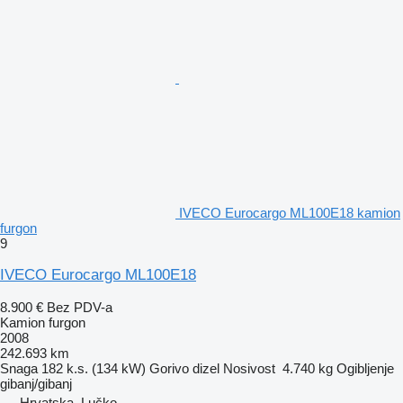
IVECO Eurocargo ML100E18 kamion
furgon
9
IVECO Eurocargo ML100E18
8.900 €
Bez PDV-a
Kamion furgon
2008
242.693 km
Snaga
182 k.s. (134 kW)
Gorivo
dizel
Nosivost
4.740 kg
Ogibljenje
gibanj/gibanj
Hrvatska, Lučko