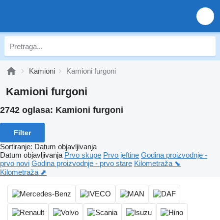
Kamioni
Kamioni furgoni
Kamioni furgoni
2742 oglasa:
Kamioni furgoni
Filter
Sortiranje
:
Datum objavljivanja
Datum objavljivanja
Prvo skupe
Prvo jeftine
Godina proizvodnje -
prvo novi
Godina proizvodnje - prvo stare
Kilometraža ⬊
Kilometraža ⬈