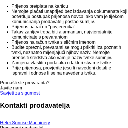
Prijenos pretplate na karticu
Nemojte plaćati unaprijed bez izdavanja dokumenata koji
potvrđuju postupak prijenosa novca, ako vam je tijekom
komuniciranja prodavatelj postao sumljiv.
Prijenos na račun "povjerenika"
Takav zahtjev treba biti alarmantan, najvjerojatnije
komunicirate s prevarantom.
Prijenos na račun tvrtke s sličnim imenom
Budite oprezni, prevaranti se mogu prikriti iza poznatih
tvrtki, neznatno mijenjajući njihov naziv. Nemojte
prenositi sredstva ako vam je naziv tvrtke sumnjiv.
Zamjena vlastitih podataka u fakturi stvarne tvrtke
Prije prijenosa, provjerite jesu li navedeni detaljie
ispravni i odnose li se na navedenu tvrtku.
Pronašli ste prevaranta?
Javite nam
Savjeti za sigurnost
Kontakti prodavatelja
Hefei Sunrise Machinery
Provjereni prodavatelj