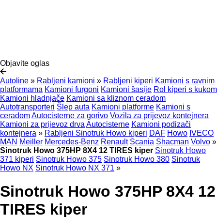
Objavite oglas
Autoline
»
Rabljeni kamioni
»
Rabljeni kiperi
Kamioni s ravnim
platformama
Kamioni furgoni
Kamioni šasije
Rol kiperi s kukom
Kamioni hladnjače
Kamioni sa kliznom ceradom
Autotransporteri
Šlep auta
Kamioni platforme
Kamioni s
ceradom
Autocisterne za gorivo
Vozila za prijevoz kontejnera
Kamioni za prijevoz drva
Autocisterne
Kamioni podizači
kontejnera
»
Rabljeni Sinotruk Howo kiperi
DAF
Howo
IVECO
MAN
Meiller
Mercedes-Benz
Renault
Scania
Shacman
Volvo
»
Sinotruk Howo 375HP 8X4 12 TIRES kiper
Sinotruk Howo
371 kiperi
Sinotruk Howo 375
Sinotruk Howo 380
Sinotruk
Howo NX
Sinotruk Howo NX 371
»
Sinotruk Howo 375HP 8X4 12
TIRES kiper