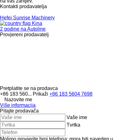
na vaš zahtjev.
Kontakti prodavatelja
Hefei Sunrise Machinery
Kina
2 godine na Autoline
Provjereni prodavatelj
Pretplatite se na prodavca
+86 183 560...
Prikaži
+86 183 5604 7698
Nazovite me
Više informacija
Pitajte prodavača
Vaše ime
Tvrtka
Molimo provjerite broj telefona: mora biti naveden u