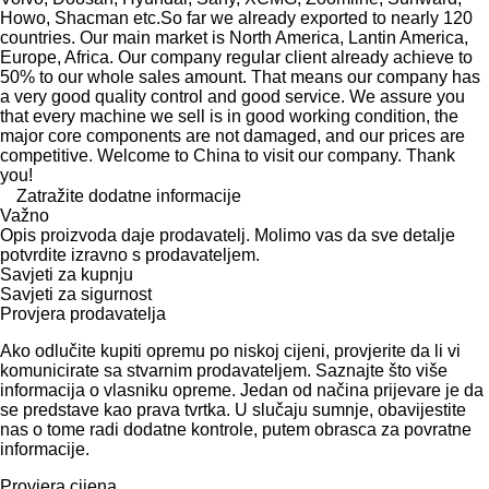
Howo, Shacman etc.So far we already exported to nearly 120
countries. Our main market is North America, Lantin America,
Europe, Africa. Our company regular client already achieve to
50% to our whole sales amount. That means our company has
a very good quality control and good service. We assure you
that every machine we sell is in good working condition, the
major core components are not damaged, and our prices are
competitive. Welcome to China to visit our company. Thank
you!
Zatražite dodatne informacije
Važno
Opis proizvoda daje prodavatelj. Molimo vas da sve detalje
potvrdite izravno s prodavateljem.
Savjeti za kupnju
Savjeti za sigurnost
Provjera prodavatelja
Ako odlučite kupiti opremu po niskoj cijeni, provjerite da li vi
komunicirate sa stvarnim prodavateljem. Saznajte što više
informacija o vlasniku opreme. Jedan od načina prijevare je da
se predstave kao prava tvrtka. U slučaju sumnje, obavijestite
nas o tome radi dodatne kontrole, putem obrasca za povratne
informacije.
Provjera cijena