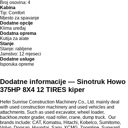
Broj osovina:
4
Kabina
Tip:
Comfort
Mjesto za spavanje
Dodatne opcije
Klima uređaj
Dodatna oprema
Kutija za alate
Stanje
Stanje:
rabljene
Jamstvo:
12 mjeseci
Dodatne usluge
Isporuka opreme
Dodatne informacije — Sinotruk Howo
375HP 8X4 12 TIRES kiper
Hefei Sunrise Construction Machinery Co., Ltd. mainly deal
with used construction machinery and used vehicles and
attachments. Such as used excavator, wheel loader,
backhoe,motor grader, road roller, crane, dump truck. Our
brands include: CAT, Komatsu, Hitachi, Kobelco, Sumitomo,
Volvo, Doosan, Hyundai, Sany, XCMG, Zoomline, Sunward,