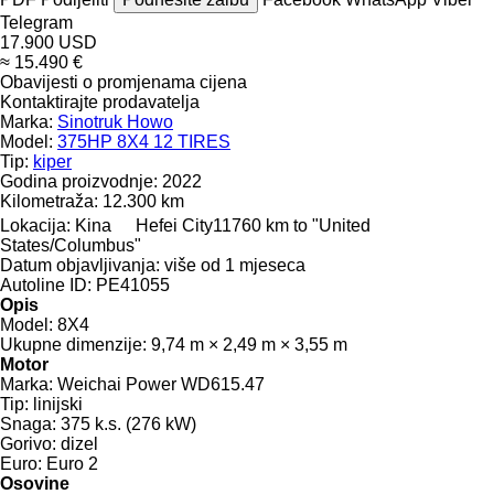
Telegram
17.900 USD
≈ 15.490 €
Obavijesti o promjenama cijena
Kontaktirajte prodavatelja
Marka:
Sinotruk Howo
Model:
375HP 8X4 12 TIRES
Tip:
kiper
Godina proizvodnje:
2022
Kilometraža:
12.300 km
Lokacija:
Kina
Hefei City
11760 km to "United
States/Columbus"
Datum objavljivanja:
više od 1 mjeseca
Autoline ID:
PE41055
Opis
Model:
8X4
Ukupne dimenzije:
9,74 m × 2,49 m × 3,55 m
Motor
Marka:
Weichai Power WD615.47
Tip:
linijski
Snaga:
375 k.s. (276 kW)
Gorivo:
dizel
Euro:
Euro 2
Osovine