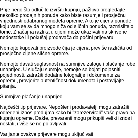
Prije nego što odlučite izvršiti kupnju, pažljivo pregledajte
nekoliko prodajnih ponuda kako biste razumjeli prosječnu
vrijednosti odabranog modela opreme. Ako je cijena ponude
koju vam se sviđa mnogo niža od sličnih ponuda, razmislite o
tome. Značajna razlika u cijeni može ukazivati ​​na skrivene
nedostatke ili pokušaj prodavača da počini prijevaru.
Nemojte kupovati proizvode čija je cijena previše različita od
prosječne cijene slične opreme.
Nemojte davati suglasnost na sumnjive zaloge i plaćanje robe
unaprijed. U slučaju sumnje, nemojte se bojati pojasniti
pojedinosti, zatražiti dodatne fotografije i dokumente za
opremu, provjerite autentičnost dokumenata i postavljajte
pitanja.
Sumnjivo plaćanje unaprijed
Najčešći tip prijevare. Nepošteni prodavatelji mogu zatražiti
određeni iznos predujma kako bi "zarezervirali" vaše pravo na
kupnju opreme. Dakle, prevaranti mogu prikupiti veliki iznos i
nestati, i više se ne pojavljivati.
Varijante ovakve prijevare mogu uključivati: