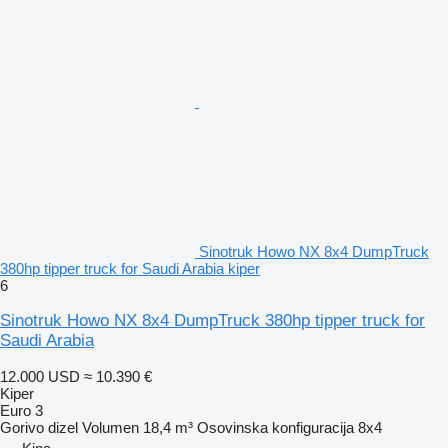
Sinotruk Howo NX 8x4 DumpTruck
380hp tipper truck for Saudi Arabia kiper
6
Sinotruk Howo NX 8x4 DumpTruck 380hp tipper truck for
Saudi Arabia
12.000 USD
≈ 10.390 €
Kiper
Euro 3
Gorivo
dizel
Volumen
18,4 m³
Osovinska konfiguracija
8x4