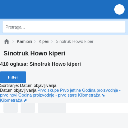
Kamioni
Kiperi
Sinotruk Howo kiperi
Sinotruk Howo kiperi
410 oglasa:
Sinotruk Howo kiperi
Filter
Sortiranje
:
Datum objavljivanja
Datum objavljivanja
Prvo skupe
Prvo jeftine
Godina proizvodnje -
prvo novi
Godina proizvodnje - prvo stare
Kilometraža ⬊
Kilometraža ⬈