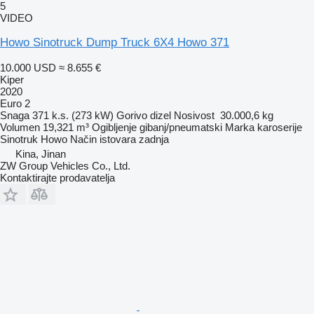
5
VIDEO
Howo Sinotruck Dump Truck 6X4 Howo 371
10.000 USD
≈ 8.655 €
Kiper
2020
Euro 2
Snaga
371 k.s. (273 kW)
Gorivo
dizel
Nosivost
30.000,6 kg
Volumen
19,321 m³
Ogibljenje
gibanj/pneumatski
Marka karoserije
Sinotruk Howo
Način istovara
zadnja
Kina, Jinan
ZW Group Vehicles Co., Ltd.
Kontaktirajte prodavatelja