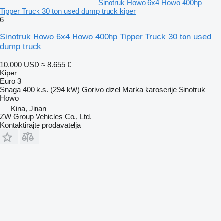
Sinotruk Howo 6x4 Howo 400hp
Tipper Truck 30 ton used dump truck kiper
6
Sinotruk Howo 6x4 Howo 400hp Tipper Truck 30 ton used
dump truck
10.000 USD
≈ 8.655 €
Kiper
Euro 3
Snaga
400 k.s. (294 kW)
Gorivo
dizel
Marka karoserije
Sinotruk
Howo
Kina, Jinan
ZW Group Vehicles Co., Ltd.
Kontaktirajte prodavatelja