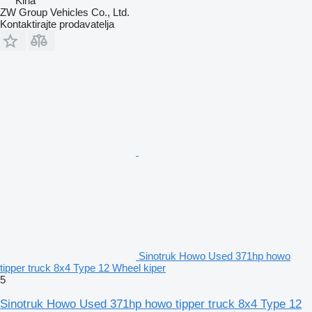
Kina
ZW Group Vehicles Co., Ltd.
Kontaktirajte prodavatelja
Sinotruk Howo Used 371hp howo
tipper truck 8x4 Type 12 Wheel kiper
5
Sinotruk Howo Used 371hp howo tipper truck 8x4 Type 12