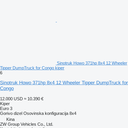
Sinotruk Howo 371hp 8x4 12 Wheeler
Tipper DumpTruck for Congo kiper
6
Sinotruk Howo 371hp 8x4 12 Wheeler Tipper DumpTruck for
Congo
12.000 USD
≈ 10.390 €
Kiper
Euro 3
Gorivo
dizel
Osovinska konfiguracija
8x4
Kina
ZW Group Vehicles Co., Ltd.