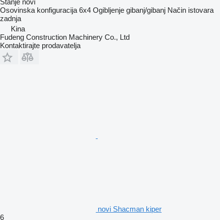
Stanje
novi
Osovinska konfiguracija
6x4
Ogibljenje
gibanj/gibanj
Način istovara
zadnja
Kina
Fudeng Construction Machinery Co., Ltd
Kontaktirajte prodavatelja
novi Shacman kiper
6