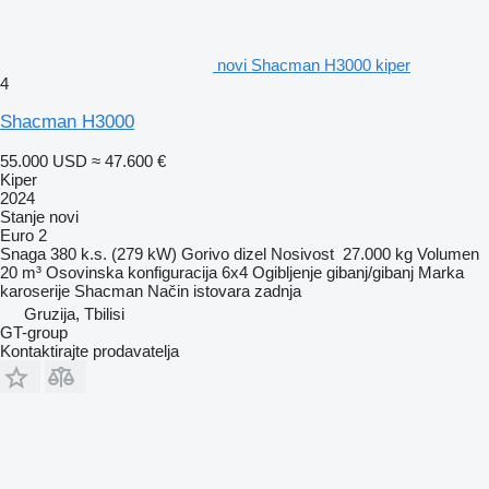
novi Shacman H3000 kiper
4
Shacman H3000
55.000 USD
≈ 47.600 €
Kiper
2024
Stanje
novi
Euro 2
Snaga
380 k.s. (279 kW)
Gorivo
dizel
Nosivost
27.000 kg
Volumen
20 m³
Osovinska konfiguracija
6x4
Ogibljenje
gibanj/gibanj
Marka
karoserije
Shacman
Način istovara
zadnja
Gruzija, Tbilisi
GT-group
Kontaktirajte prodavatelja