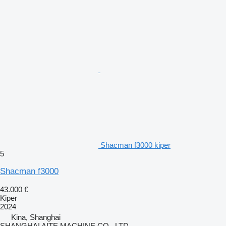
Shacman f3000 kiper
5
Shacman f3000
43.000 €
Kiper
2024
Kina, Shanghai
SHANGHAI AITE MACHINE CO., LTD