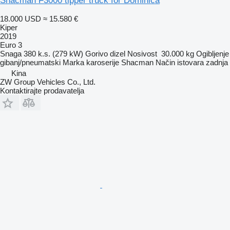
Shacman F3000 tipper truck for Dominica
18.000 USD
≈ 15.580 €
Kiper
2019
Euro 3
Snaga
380 k.s. (279 kW)
Gorivo
dizel
Nosivost
30.000 kg
Ogibljenje
gibanj/pneumatski
Marka karoserije
Shacman
Način istovara
zadnja
Kina
ZW Group Vehicles Co., Ltd.
Kontaktirajte prodavatelja