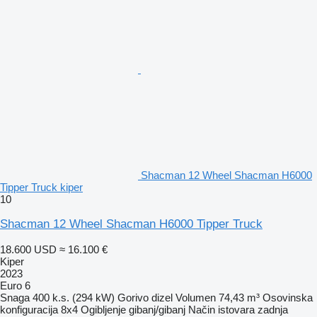
Shacman 12 Wheel Shacman H6000
Tipper Truck kiper
10
Shacman 12 Wheel Shacman H6000 Tipper Truck
18.600 USD
≈ 16.100 €
Kiper
2023
Euro 6
Snaga
400 k.s. (294 kW)
Gorivo
dizel
Volumen
74,43 m³
Osovinska
konfiguracija
8x4
Ogibljenje
gibanj/gibanj
Način istovara
zadnja