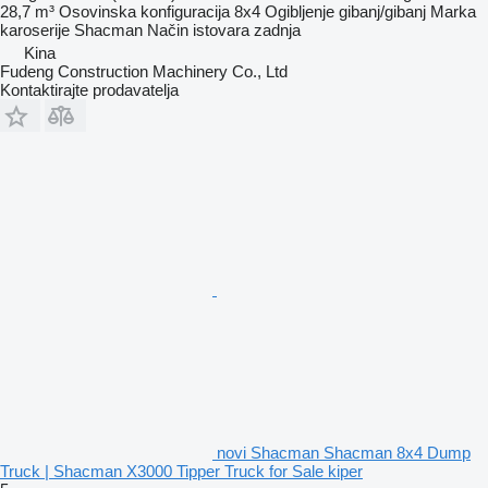
28,7 m³
Osovinska konfiguracija
8x4
Ogibljenje
gibanj/gibanj
Marka
karoserije
Shacman
Način istovara
zadnja
Kina
Fudeng Construction Machinery Co., Ltd
Kontaktirajte prodavatelja
novi Shacman Shacman 8x4 Dump
Truck | Shacman X3000 Tipper Truck for Sale kiper