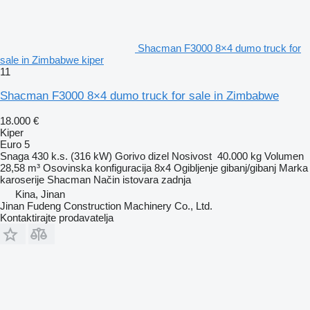
Shacman F3000 8×4 dumo truck for
sale in Zimbabwe kiper
11
Shacman F3000 8×4 dumo truck for sale in Zimbabwe
18.000 €
Kiper
Euro 5
Snaga
430 k.s. (316 kW)
Gorivo
dizel
Nosivost
40.000 kg
Volumen
28,58 m³
Osovinska konfiguracija
8x4
Ogibljenje
gibanj/gibanj
Marka
karoserije
Shacman
Način istovara
zadnja
Kina, Jinan
Jinan Fudeng Construction Machinery Co., Ltd.
Kontaktirajte prodavatelja