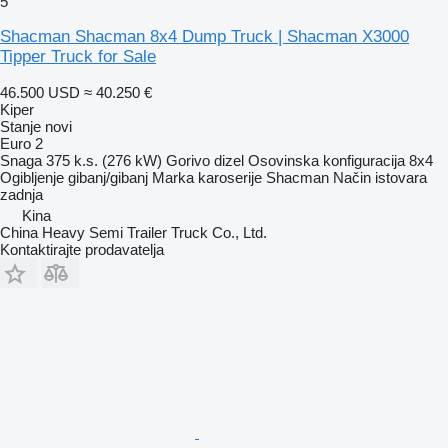
5
Shacman Shacman 8x4 Dump Truck | Shacman X3000
Tipper Truck for Sale
46.500 USD
≈ 40.250 €
Kiper
Stanje
novi
Euro 2
Snaga
375 k.s. (276 kW)
Gorivo
dizel
Osovinska konfiguracija
8x4
Ogibljenje
gibanj/gibanj
Marka karoserije
Shacman
Način istovara
zadnja
Kina
China Heavy Semi Trailer Truck Co., Ltd.
Kontaktirajte prodavatelja