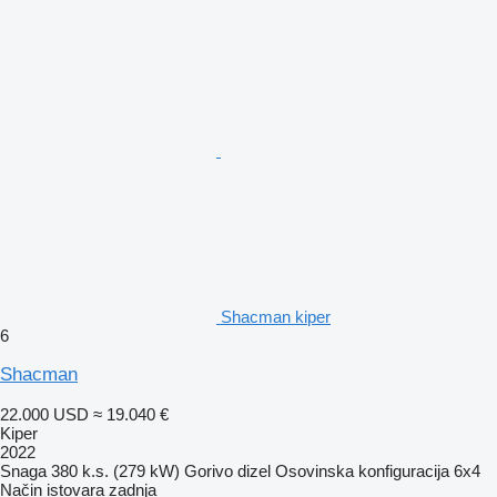
Shacman kiper
6
Shacman
22.000 USD
≈ 19.040 €
Kiper
2022
Snaga
380 k.s. (279 kW)
Gorivo
dizel
Osovinska konfiguracija
6x4
Način istovara
zadnja