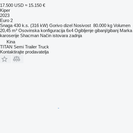
17.500 USD
≈ 15.150 €
Kiper
2023
Euro 2
Snaga
430 k.s. (316 kW)
Gorivo
dizel
Nosivost
80.000 kg
Volumen
20,45 m³
Osovinska konfiguracija
6x4
Ogibljenje
gibanj/gibanj
Marka
karoserije
Shacman
Način istovara
zadnja
Kina
TITAN Semi Trailer Truck
Kontaktirajte prodavatelja