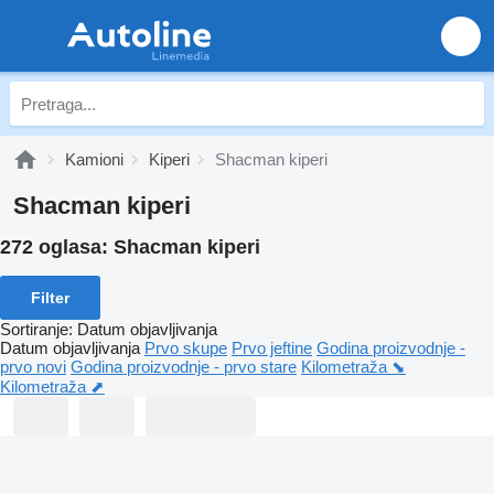
Kamioni
Kiperi
Shacman kiperi
Shacman kiperi
272 oglasa:
Shacman kiperi
Filter
Sortiranje
:
Datum objavljivanja
Datum objavljivanja
Prvo skupe
Prvo jeftine
Godina proizvodnje -
prvo novi
Godina proizvodnje - prvo stare
Kilometraža ⬊
Kilometraža ⬈