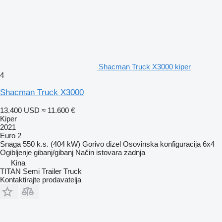
Shacman Truck X3000 kiper
4
Shacman Truck X3000
13.400 USD
≈ 11.600 €
Kiper
2021
Euro 2
Snaga
550 k.s. (404 kW)
Gorivo
dizel
Osovinska konfiguracija
6x4
Ogibljenje
gibanj/gibanj
Način istovara
zadnja
Kina
TITAN Semi Trailer Truck
Kontaktirajte prodavatelja