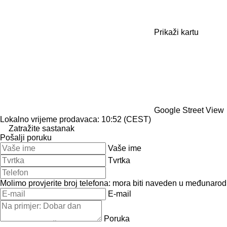
Prikaži kartu
Google Street View
Lokalno vrijeme prodavaca: 10:52 (CEST)
Zatražite sastanak
Pošalji poruku
Vaše ime
Tvrtka
Molimo provjerite broj telefona: mora biti naveden u međunaro
E-mail
Poruka