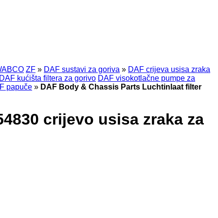
WABCO
ZF
»
DAF sustavi za goriva
»
DAF crijeva usisa zraka
DAF kućišta filtera za gorivo
DAF visokotlačne pumpe za
F papuče
»
DAF Body & Chassis Parts Luchtinlaat filter
54830 crijevo usisa zraka za