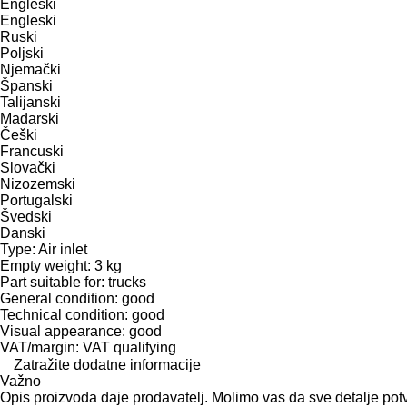
Engleski
Engleski
Ruski
Poljski
Njemački
Španski
Talijanski
Mađarski
Češki
Francuski
Slovački
Nizozemski
Portugalski
Švedski
Danski
Type: Air inlet
Empty weight: 3 kg
Part suitable for: trucks
General condition: good
Technical condition: good
Visual appearance: good
VAT/margin: VAT qualifying
Zatražite dodatne informacije
Važno
Opis proizvoda daje prodavatelj. Molimo vas da sve detalje potv