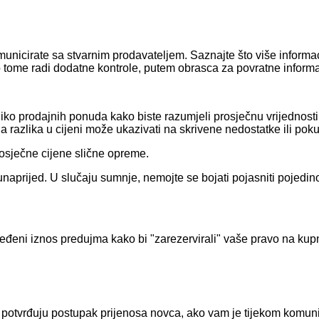
 komunicirate sa stvarnim prodavateljem. Saznajte što više inform
o tome radi dodatne kontrole, putem obrasca za povratne informa
nekoliko prodajnih ponuda kako biste razumjeli prosječnu vrijed
razlika u cijeni može ukazivati ​​na skrivene nedostatke ili pok
rosječne cijene slične opreme.
aprijed. U slučaju sumnje, nemojte se bojati pojasniti pojedinos
ređeni iznos predujma kako bi "zarezervirali" vaše pravo na kupn
potvrđuju postupak prijenosa novca, ako vam je tijekom komunic