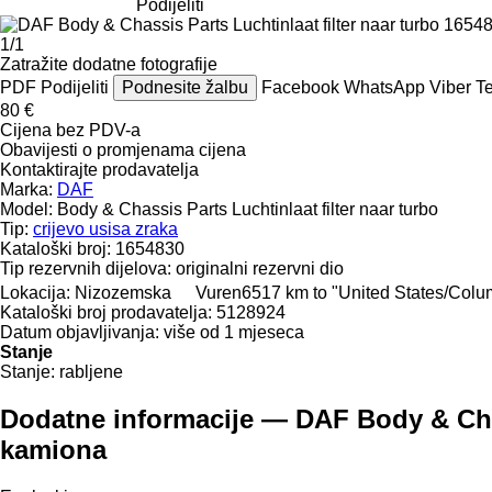
Podijeliti
1/1
Zatražite dodatne fotografije
PDF
Podijeliti
Podnesite žalbu
Facebook
WhatsApp
Viber
T
80 €
Cijena bez PDV-a
Obavijesti o promjenama cijena
Kontaktirajte prodavatelja
Marka:
DAF
Model:
Body & Chassis Parts Luchtinlaat filter naar turbo
Tip:
crijevo usisa zraka
Kataloški broj:
1654830
Tip rezervnih dijelova:
originalni rezervni dio
Lokacija:
Nizozemska
Vuren
6517 km to "United States/Col
Kataloški broj prodavatelja:
5128924
Datum objavljivanja:
više od 1 mjeseca
Stanje
Stanje:
rabljene
Dodatne informacije — DAF Body & Chass
kamiona