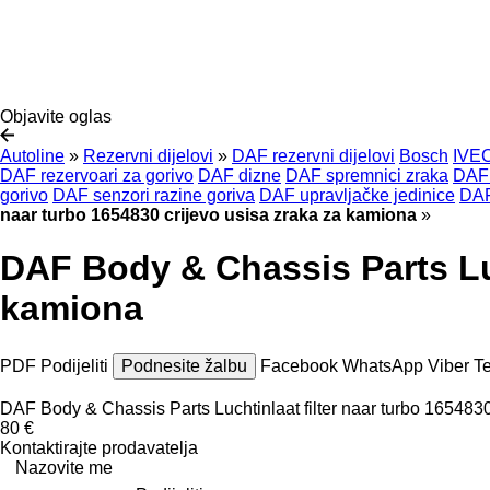
Objavite oglas
Autoline
»
Rezervni dijelovi
»
DAF rezervni dijelovi
Bosch
IVE
DAF rezervoari za gorivo
DAF dizne
DAF spremnici zraka
DAF 
gorivo
DAF senzori razine goriva
DAF upravljačke jedinice
DAF
naar turbo 1654830 crijevo usisa zraka za kamiona
»
DAF Body & Chassis Parts Luc
kamiona
PDF
Podijeliti
Podnesite žalbu
Facebook
WhatsApp
Viber
T
DAF Body & Chassis Parts Luchtinlaat filter naar turbo 165483
80 €
Kontaktirajte prodavatelja
Nazovite me