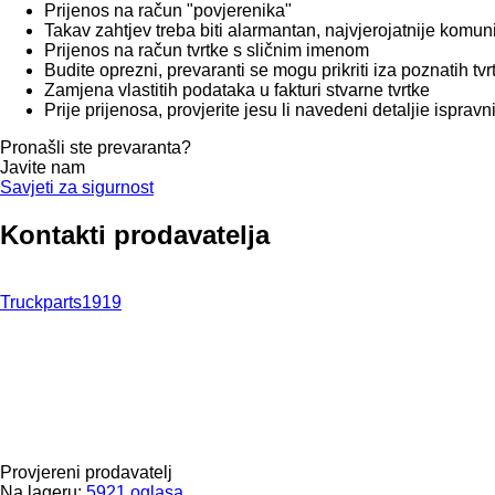
Prijenos na račun "povjerenika"
Takav zahtjev treba biti alarmantan, najvjerojatnije komun
Prijenos na račun tvrtke s sličnim imenom
Budite oprezni, prevaranti se mogu prikriti iza poznatih tv
Zamjena vlastitih podataka u fakturi stvarne tvrtke
Prije prijenosa, provjerite jesu li navedeni detaljie isprav
Pronašli ste prevaranta?
Javite nam
Savjeti za sigurnost
Kontakti prodavatelja
Truckparts1919
Provjereni prodavatelj
Na lageru:
5921 oglasa