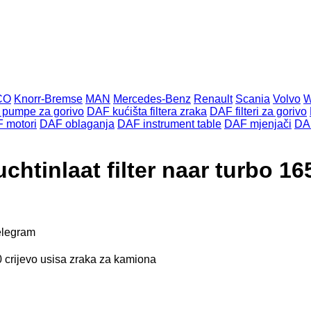
CO
Knorr-Bremse
MAN
Mercedes-Benz
Renault
Scania
Volvo
pumpe za gorivo
DAF kućišta filtera zraka
DAF filteri za gorivo
 motori
DAF oblaganja
DAF instrument table
DAF mjenjači
DA
htinlaat filter naar turbo 16
elegram
0 crijevo usisa zraka za kamiona