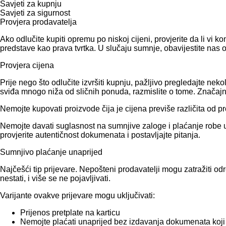
Savjeti za kupnju
Savjeti za sigurnost
Provjera prodavatelja
Ako odlučite kupiti opremu po niskoj cijeni, provjerite da li vi
predstave kao prava tvrtka. U slučaju sumnje, obavijestite nas 
Provjera cijena
Prije nego što odlučite izvršiti kupnju, pažljivo pregledajte 
sviđa mnogo niža od sličnih ponuda, razmislite o tome. Značajna 
Nemojte kupovati proizvode čija je cijena previše različita od p
Nemojte davati suglasnost na sumnjive zaloge i plaćanje robe un
provjerite autentičnost dokumenata i postavljajte pitanja.
Sumnjivo plaćanje unaprijed
Najčešći tip prijevare. Nepošteni prodavatelji mogu zatražiti od
nestati, i više se ne pojavljivati.
Varijante ovakve prijevare mogu uključivati:
Prijenos pretplate na karticu
Nemojte plaćati unaprijed bez izdavanja dokumenata koji 