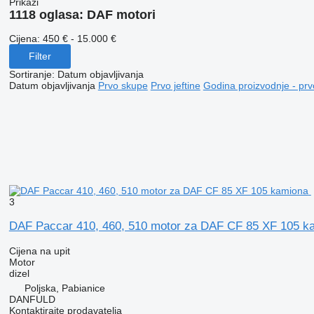
Prikaži
1118 oglasa:
DAF motori
Cijena:
450 € - 15.000 €
Filter
Sortiranje
:
Datum objavljivanja
Datum objavljivanja
Prvo skupe
Prvo jeftine
Godina proizvodnje - prv
3
DAF Paccar 410, 460, 510 motor za DAF CF 85 XF 105 k
Cijena na upit
Motor
dizel
Poljska, Pabianice
DANFULD
Kontaktirajte prodavatelja