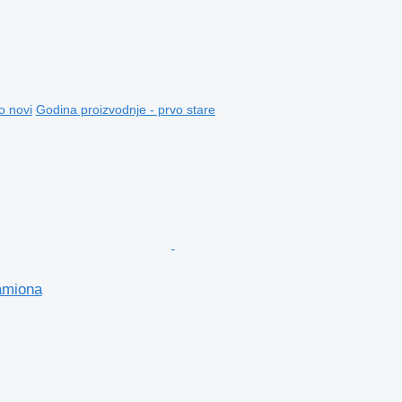
o novi
Godina proizvodnje - prvo stare
amiona