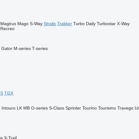
Magirus
Mago
S-Way
Stralis
Trakker
Turbo Daily
Turbostar
X-Way
Recreo
Gator
M-series
T-series
GS
TGX
o
Intouro
LK
MB
O-series
S-Class
Sprinter
Tourino
Tourismo
Travego
U
te
X-Trail