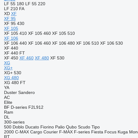
LF 55 180
LF 55 220
LF 210 FA
XD
XF
XF 95
XF 95 430
XF 105
XF 105 410
XF 105 460
XF 105 510
XF 106
XF 106 440
XF 106 460
XF 106 480
XF 106 510
XF 106 530
XF 440
XF 440 FT
XF 450
XF 460
XF 480
XF 530
XG
XG+
XG+ 530
XG 480
XG 480 FT
YA
Duster
Sandero
AC
Elite
BF
D-series
F2L912
Ram
DL
300-series
500
Doblo
Ducato
Fiorino
Palio
Qubo
Scudo
Tipo
2000
C-MAX
Cargo
Courier
F-MAX
F-series
Fiesta
Focus
Kuga
Mon
RT