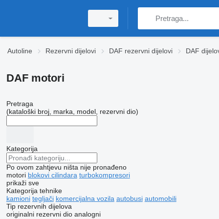
Autoline
Rezervni dijelovi
DAF rezervni dijelovi
DAF dijelo
DAF motori
Pretraga
(kataloški broj, marka, model, rezervni dio)
Kategorija
Po ovom zahtjevu ništa nije pronađeno
motori
blokovi cilindara
turbokompresori
prikaži sve
Kategorija tehnike
kamioni
tegljači
komercijalna vozila
autobusi
automobili
Tip rezervnih dijelova
originalni rezervni dio
analogni