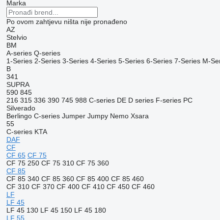
Marka
Po ovom zahtjevu ništa nije pronađeno
AZ
Stelvio
BM
A-series
Q-series
1-Series
2-Series
3-Series
4-Series
5-Series
6-Series
7-Series
M-Ser
B
341
SUPRA
590
845
216
315
336
390
745
988
C-series
DE
D series
F-series
PC
Silverado
Berlingo
C-series
Jumper
Jumpy
Nemo
Xsara
55
C-series
KTA
DAF
CF
CF 65
CF 75
CF 75 250
CF 75 310
CF 75 360
CF 85
CF 85 340
CF 85 360
CF 85 400
CF 85 460
CF 310
CF 370
CF 400
CF 410
CF 450
CF 460
LF
LF 45
LF 45 130
LF 45 150
LF 45 180
LF 55