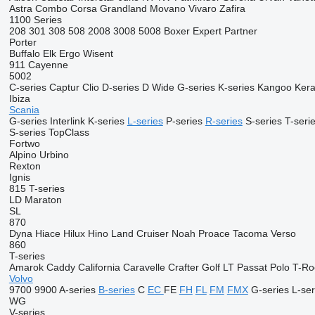
Astra
Combo
Corsa
Grandland
Movano
Vivaro
Zafira
1100 Series
208
301
308
508
2008
3008
5008
Boxer
Expert
Partner
Porter
Buffalo
Elk
Ergo
Wisent
911
Cayenne
5002
C-series
Captur
Clio
D-series
D Wide
G-series
K-series
Kangoo
Ker
Ibiza
Scania
G-series
Interlink
K-series
L-series
P-series
R-series
S-series
T-seri
S-series
TopClass
Fortwo
Alpino
Urbino
Rexton
Ignis
815
T-series
LD
Maraton
SL
870
Dyna
Hiace
Hilux
Hino
Land Cruiser
Noah
Proace
Tacoma
Verso
860
T-series
Amarok
Caddy
California
Caravelle
Crafter
Golf
LT
Passat
Polo
T-Ro
Volvo
9700
9900
A-series
B-series
C
EC
FE
FH
FL
FM
FMX
G-series
L-ser
WG
V-series