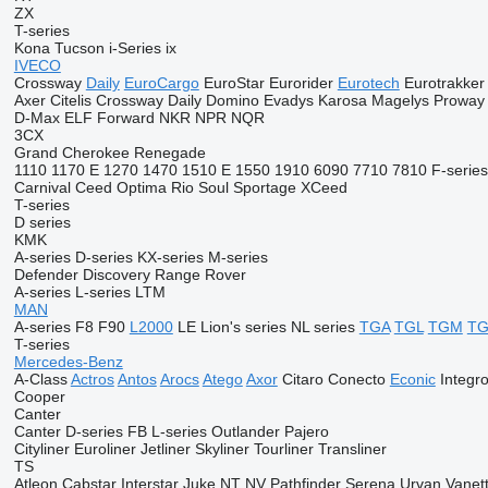
ZX
T-series
Kona
Tucson
i-Series
ix
IVECO
Crossway
Daily
EuroCargo
EuroStar
Eurorider
Eurotech
Eurotrakker
Axer
Citelis
Crossway
Daily
Domino
Evadys
Karosa
Magelys
Proway
D-Max
ELF
Forward
NKR
NPR
NQR
3CX
Grand Cherokee
Renegade
1110
1170 E
1270
1470
1510 E
1550
1910
6090
7710
7810
F-series
Carnival
Ceed
Optima
Rio
Soul
Sportage
XCeed
T-series
D series
KMK
A-series
D-series
KX-series
M-series
Defender
Discovery
Range Rover
A-series
L-series
LTM
MAN
A-series
F8
F90
L2000
LE
Lion's series
NL series
TGA
TGL
TGM
T
T-series
Mercedes-Benz
A-Class
Actros
Antos
Arocs
Atego
Axor
Citaro
Conecto
Econic
Integr
Cooper
Canter
Canter
D-series
FB
L-series
Outlander
Pajero
Cityliner
Euroliner
Jetliner
Skyliner
Tourliner
Transliner
TS
Atleon
Cabstar
Interstar
Juke
NT
NV
Pathfinder
Serena
Urvan
Vanet