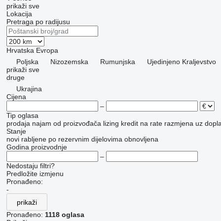
prikaži sve
Lokacija
Pretraga po radijusu
Hrvatska
Evropa
Poljska
Nizozemska
Rumunjska
Ujedinjeno Kraljevstvo
prikaži sve
druge
Ukrajina
Cijena
–
Tip oglasa
prodaja
najam
od proizvođača
lizing
kredit
na rate
razmjena uz doplat
Stanje
novi
rabljene
po rezervnim dijelovima
obnovljena
Godina proizvodnje
–
Nedostaju filtri?
Predložite izmjenu
Pronađeno:
-
prikaži
Pronađeno:
1118 oglasa