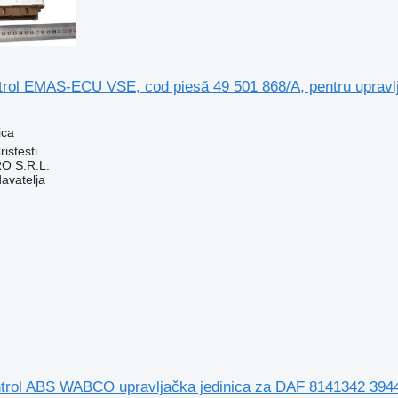
ntrol EMAS-ECU VSE, cod piesă 49 501 868/A, pentru upravl
ica
istesti
O S.R.L.
davatelja
ntrol ABS WABCO upravljačka jedinica za DAF 8141342 39