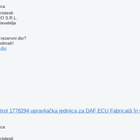
ica
istesti
O S.R.L.
davatelja
rezervni dio?
 odmah!
 dio
ntrol 1778294 upravljačka jedinica za DAF ECU Fabricată î
ica
istesti