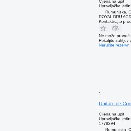
Cijena na upit
Upravljačka jedin
Rumunjska, Cr
ROYAL DRU AGR
Kontaktirajte pro
Ne može pronaći 
Pošaljite zahtjev
Naručite rezervni
1
Unitate de Co
Cijena na upit
Upravljačka jedin
1778294
Rumunjska, Cr