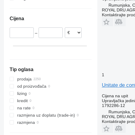
Rumunjska, Cr
Litvanija
Ukrajina
MB
Zoe
FM
ROYAL DRU AGR
Poljska
ML
FMX
Kontaktirajte pro
Cijena
Estonija
O-series
G-series
Italija
S-Class
N-series
–
Belgija
Sprinter
VNL
Portugalija
Tourismo
XC
Rumunjska
Travego
prikaži sve
Unimog
V-Class
Tip oglasa
Vario
1
Viano
prodaja
Unitate de co
Vito
od proizvođača
lizing
Cijena na upit
Upravljačka jedin
kredit
1792286-12
na rate
Rumunjska, Cr
razmjena uz doplatu (trade-in)
ROYAL DRU AGR
Kontaktirajte pro
razmjena