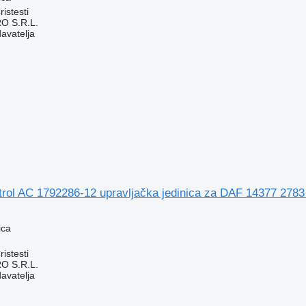
istesti
O S.R.L.
davatelja
ntrol AC 1792286-12 upravljačka jedinica za DAF 14377 278
ica
istesti
O S.R.L.
davatelja