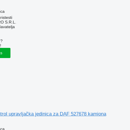
ica
istesti
O S.R.L.
davatelja
u?
!
as
trol upravljačka jedinica za DAF 527678 kamiona
ica