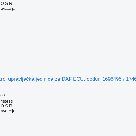
O S.R.L.
davatelja
trol upravljačka jedinica za DAF ECU, coduri 1696495 / 17
ica
istesti
O S.R.L.
davatelja