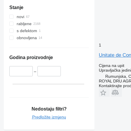
Stanje
novi
rabljene
s defektom
obnovljena
1
Unitate de Co
Godina proizvodnje
Cijena na upit
Upravljačka jedin
–
Rumunjska, Cr
ROYAL DRU AGR
Kontaktirajte pro
Nedostaju filtri?
Predložite izmjenu