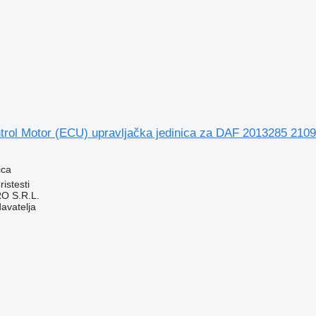
ntrol Motor (ECU) upravljačka jedinica za DAF 2013285 21
ica
istesti
O S.R.L.
davatelja