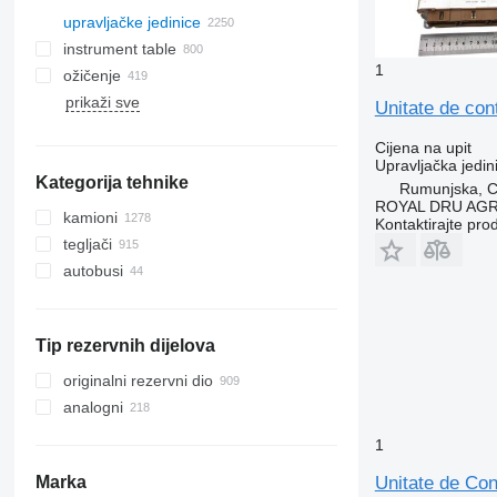
upravljačke jedinice
instrument table
1
ožičenje
prikaži sve
Unitate de co
Cijena na upit
Upravljačka jedin
Kategorija tehnike
Rumunjska, Cr
ROYAL DRU AGR
kamioni
Kontaktirajte pro
tegljači
autobusi
Tip rezervnih dijelova
originalni rezervni dio
analogni
1
Unitate de Co
Marka