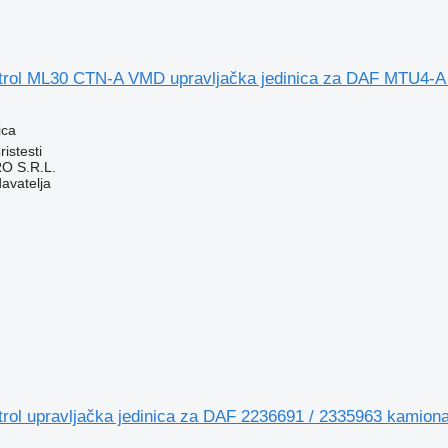
ntrol ML30 CTN-A VMD upravljačka jedinica za DAF MTU4-A
ica
istesti
O S.R.L.
davatelja
trol upravljačka jedinica za DAF 2236691 / 2335963 kamion