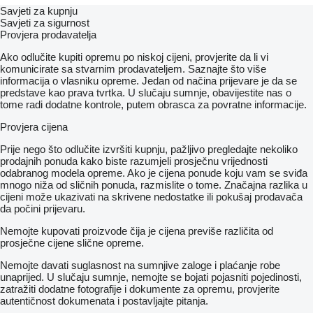
Savjeti za kupnju
Savjeti za sigurnost
Provjera prodavatelja
Ako odlučite kupiti opremu po niskoj cijeni, provjerite da li vi
komunicirate sa stvarnim prodavateljem. Saznajte što više
informacija o vlasniku opreme. Jedan od načina prijevare je da se
predstave kao prava tvrtka. U slučaju sumnje, obavijestite nas o
tome radi dodatne kontrole, putem obrasca za povratne informacije.
Provjera cijena
Prije nego što odlučite izvršiti kupnju, pažljivo pregledajte nekoliko
prodajnih ponuda kako biste razumjeli prosječnu vrijednosti
odabranog modela opreme. Ako je cijena ponude koju vam se sviđa
mnogo niža od sličnih ponuda, razmislite o tome. Značajna razlika u
cijeni može ukazivati ​​na skrivene nedostatke ili pokušaj prodavača
da počini prijevaru.
Nemojte kupovati proizvode čija je cijena previše različita od
prosječne cijene slične opreme.
Nemojte davati suglasnost na sumnjive zaloge i plaćanje robe
unaprijed. U slučaju sumnje, nemojte se bojati pojasniti pojedinosti,
zatražiti dodatne fotografije i dokumente za opremu, provjerite
autentičnost dokumenata i postavljajte pitanja.