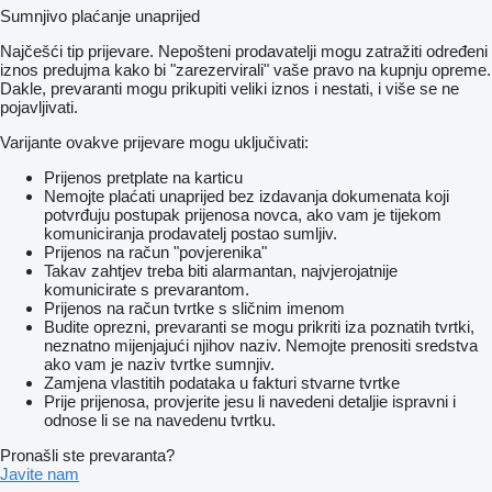
Sumnjivo plaćanje unaprijed
Najčešći tip prijevare. Nepošteni prodavatelji mogu zatražiti određeni
iznos predujma kako bi "zarezervirali" vaše pravo na kupnju opreme.
Dakle, prevaranti mogu prikupiti veliki iznos i nestati, i više se ne
pojavljivati.
Varijante ovakve prijevare mogu uključivati:
Prijenos pretplate na karticu
Nemojte plaćati unaprijed bez izdavanja dokumenata koji
potvrđuju postupak prijenosa novca, ako vam je tijekom
komuniciranja prodavatelj postao sumljiv.
Prijenos na račun "povjerenika"
Takav zahtjev treba biti alarmantan, najvjerojatnije
komunicirate s prevarantom.
Prijenos na račun tvrtke s sličnim imenom
Budite oprezni, prevaranti se mogu prikriti iza poznatih tvrtki,
neznatno mijenjajući njihov naziv. Nemojte prenositi sredstva
ako vam je naziv tvrtke sumnjiv.
Zamjena vlastitih podataka u fakturi stvarne tvrtke
Prije prijenosa, provjerite jesu li navedeni detaljie ispravni i
odnose li se na navedenu tvrtku.
Pronašli ste prevaranta?
Javite nam