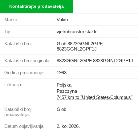
Kontaktirajte prodavatelja
Marka:
Volvo
Tip:
vjetrobransko staklo
Kataloški broj:
Glob 8823GGNL2GPF,
8823GGNL2GPF1J
Kataloški broj originala:
8823GGNL2GPF 8823GGNL2GPF1J
Godina proizvodnje:
1993
Lokacija:
Poljska
Pszczyna
7457 km to "United States/Columbus"
Kataloški broj
Glob
prodavatelja:
Datum objavljivanja:
2. kol 2026.