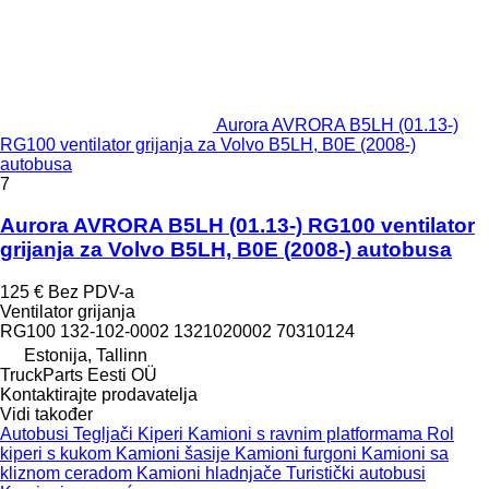
Aurora AVRORA B5LH (01.13-)
RG100 ventilator grijanja za Volvo B5LH, B0E (2008-)
autobusa
7
Aurora AVRORA B5LH (01.13-) RG100 ventilator
grijanja za Volvo B5LH, B0E (2008-) autobusa
125 €
Bez PDV-a
Ventilator grijanja
RG100 132-102-0002 1321020002 70310124
Estonija, Tallinn
TruckParts Eesti OÜ
Kontaktirajte prodavatelja
Vidi također
Autobusi
Tegljači
Kiperi
Kamioni s ravnim platformama
Rol
kiperi s kukom
Kamioni šasije
Kamioni furgoni
Kamioni sa
kliznom ceradom
Kamioni hladnjače
Turistički autobusi