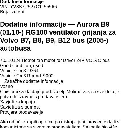
Dodatne informacije
VIN:
YV3S7R527C1155566
Boja:
zeleni
Dodatne informacije — Aurora B9
(01.10-) RG100 ventilator grijanja za
Volvo B7, B8, B9, B12 bus (2005-)
autobusa
70310124 Heater fan motor for Driver 24V VOLVO bus
Good condition, used
Vehicle Cm3: 9364
Vehicle Cm3 Round: 9000
Zatražite dodatne informacije
Važno
Opis proizvoda daje prodavatelj. Molimo vas da sve detalje
potvrdite izravno s prodavateljem.
Savjeti za kupnju
Savjeti za sigurnost
Provjera prodavatelja
Ako odlučite kupiti opremu po niskoj cijeni, provjerite da li vi
komunicirate sa stvarnim prodavateljem. Saznajte što više