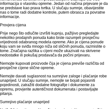
informacija o vlasniku opreme. Jedan od načina prijevare je da
se predstave kao prava tvrtka. U slučaju sumnje, obavijestite
nas o tome radi dodatne kontrole, putem obrasca za povratne
informacije.
Provjera cijena
Prije nego što odlučite izvršiti kupnju, pažljivo pregledajte
nekoliko prodajnih ponuda kako biste razumjeli prosječnu
vrijednosti odabranog modela opreme. Ako je cijena ponude
koju vam se sviđa mnogo niža od sličnih ponuda, razmislite o
tome. Značajna razlika u cijeni može ukazivati ​​na skrivene
nedostatke ili pokušaj prodavača da počini prijevaru.
Nemojte kupovati proizvode čija je cijena previše različita od
prosječne cijene slične opreme.
Nemojte davati suglasnost na sumnjive zaloge i plaćanje robe
unaprijed. U slučaju sumnje, nemojte se bojati pojasniti
pojedinosti, zatražiti dodatne fotografije i dokumente za
opremu, provjerite autentičnost dokumenata i postavljajte
pitanja.
Sumnjivo plaćanje unaprijed