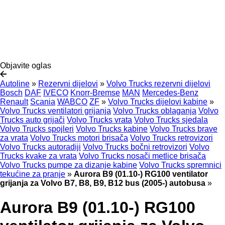
Objavite oglas
Autoline
»
Rezervni dijelovi
»
Volvo Trucks rezervni dijelovi
Bosch
DAF
IVECO
Knorr-Bremse
MAN
Mercedes-Benz
Renault
Scania
WABCO
ZF
»
Volvo Trucks dijelovi kabine
»
Volvo Trucks ventilatori grijanja
Volvo Trucks oblaganja
Volvo
Trucks auto grijači
Volvo Trucks vrata
Volvo Trucks sjedala
Volvo Trucks spojleri
Volvo Trucks kabine
Volvo Trucks brave
za vrata
Volvo Trucks motori brisača
Volvo Trucks retrovizori
Volvo Trucks autoradiji
Volvo Trucks bočni retrovizori
Volvo
Trucks kvake za vrata
Volvo Trucks nosači metlice brisača
Volvo Trucks pumpe za dizanje kabine
Volvo Trucks spremnici
tekućine za pranje
»
Aurora B9 (01.10-) RG100 ventilator
grijanja za Volvo B7, B8, B9, B12 bus (2005-) autobusa
»
Aurora B9 (01.10-) RG100