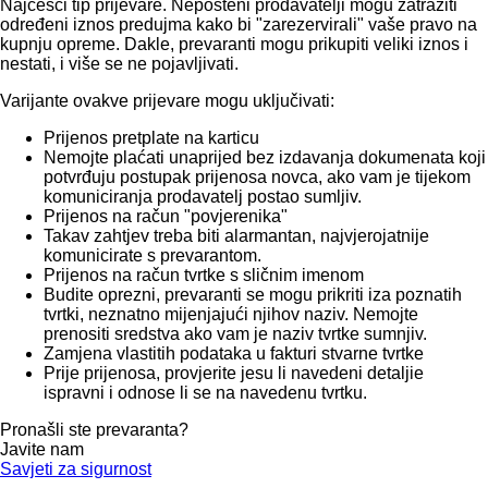
Najčešći tip prijevare. Nepošteni prodavatelji mogu zatražiti
određeni iznos predujma kako bi "zarezervirali" vaše pravo na
kupnju opreme. Dakle, prevaranti mogu prikupiti veliki iznos i
nestati, i više se ne pojavljivati.
Varijante ovakve prijevare mogu uključivati:
Prijenos pretplate na karticu
Nemojte plaćati unaprijed bez izdavanja dokumenata koji
potvrđuju postupak prijenosa novca, ako vam je tijekom
komuniciranja prodavatelj postao sumljiv.
Prijenos na račun "povjerenika"
Takav zahtjev treba biti alarmantan, najvjerojatnije
komunicirate s prevarantom.
Prijenos na račun tvrtke s sličnim imenom
Budite oprezni, prevaranti se mogu prikriti iza poznatih
tvrtki, neznatno mijenjajući njihov naziv. Nemojte
prenositi sredstva ako vam je naziv tvrtke sumnjiv.
Zamjena vlastitih podataka u fakturi stvarne tvrtke
Prije prijenosa, provjerite jesu li navedeni detaljie
ispravni i odnose li se na navedenu tvrtku.
Pronašli ste prevaranta?
Javite nam
Savjeti za sigurnost