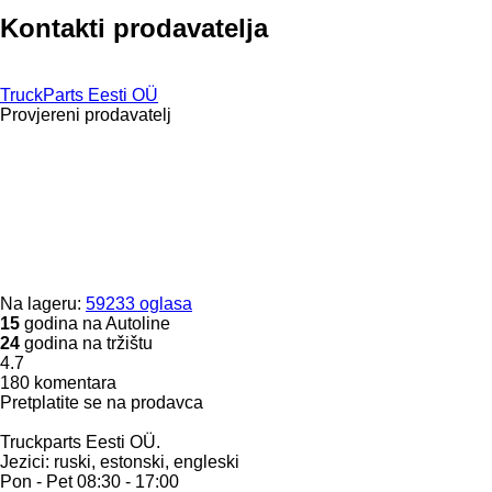
Kontakti prodavatelja
TruckParts Eesti OÜ
Provjereni prodavatelj
Na lageru:
59233 oglasa
15
godina na Autoline
24
godina na tržištu
4.7
180 komentara
Pretplatite se na prodavca
Truckparts Eesti OÜ.
Jezici:
ruski, estonski, engleski
Pon - Pet
08:30 - 17:00