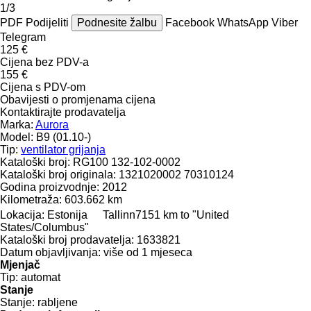
1/3
PDF
Podijeliti
Podnesite žalbu
Facebook
WhatsApp
Viber
Telegram
125 €
Cijena bez PDV-a
155 €
Cijena s PDV-om
Obavijesti o promjenama cijena
Kontaktirajte prodavatelja
Marka:
Aurora
Model:
B9 (01.10-)
Tip:
ventilator grijanja
Kataloški broj:
RG100 132-102-0002
Kataloški broj originala:
1321020002 70310124
Godina proizvodnje:
2012
Kilometraža:
603.662 km
Lokacija:
Estonija
Tallinn
7151 km to "United
States/Columbus"
Kataloški broj prodavatelja:
1633821
Datum objavljivanja:
više od 1 mjeseca
Mjenjač
Tip:
automat
Stanje
Stanje:
rabljene