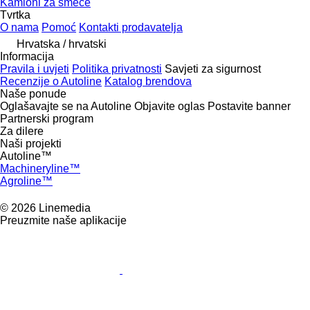
Kamioni za smeće
Tvrtka
O nama
Pomoć
Kontakti prodavatelja
Hrvatska / hrvatski
Informacija
Pravila i uvjeti
Politika privatnosti
Savjeti za sigurnost
Recenzije o Autoline
Katalog brendova
Naše ponude
Oglašavajte se na Autoline
Objavite oglas
Postavite banner
Partnerski program
Za dilere
Naši projekti
Autoline™
Machineryline™
Agroline™
© 2026 Linemedia
Preuzmite naše aplikacije