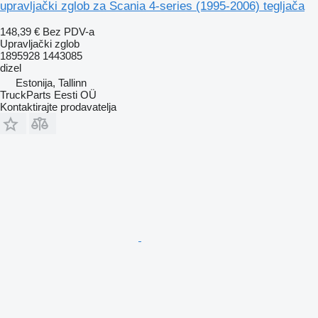
upravljački zglob za Scania 4-series (1995-2006) tegljača
148,39 €
Bez PDV-a
Upravljački zglob
1895928 1443085
dizel
Estonija, Tallinn
TruckParts Eesti OÜ
Kontaktirajte prodavatelja