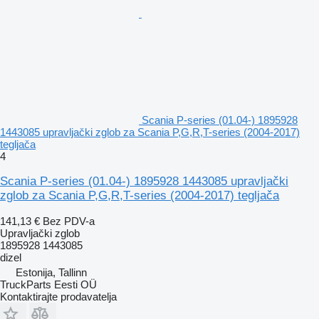
Scania P-series (01.04-) 1895928
1443085 upravljački zglob za Scania P,G,R,T-series (2004-2017)
tegljača
4
Scania P-series (01.04-) 1895928 1443085 upravljački
zglob za Scania P,G,R,T-series (2004-2017) tegljača
141,13 €
Bez PDV-a
Upravljački zglob
1895928 1443085
dizel
Estonija, Tallinn
TruckParts Eesti OÜ
Kontaktirajte prodavatelja