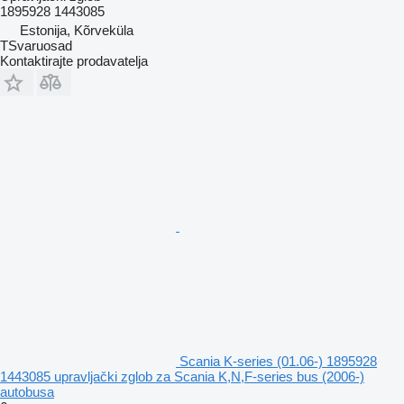
1895928 1443085
Estonija, Kõrveküla
TSvaruosad
Kontaktirajte prodavatelja
Scania K-series (01.06-) 1895928
1443085 upravljački zglob za Scania K,N,F-series bus (2006-)
autobusa