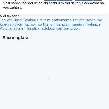
Vaši osobni podaci bit će obrađeni u svrhu davanja odgovora na
vaš zahtjev.
Vidi također
Tegljači
Kiperi
Kamioni s ravnim platformama
Kamioni šasije
Rol
kiperi s kukom
Kamioni sa kliznom ceradom
Kamioni hladnjače
Autotransporteri
Turistički autobusi
Kamioni furgoni
Slični oglasi