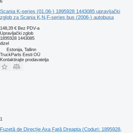
6
Scania K-series (01.06-) 1895928 1443085 upravljački
zglob za Scania K,N,F-series bus (2006-) autobusa
148,39 €
Bez PDV-a
Upravljački zglob
1895928 1443085
dizel
Estonija, Tallinn
TruckParts Eesti OÜ
Kontaktirajte prodavatelja
1
Fuzetă de Direcție Axa Față Dreapta (Coduri: 1895928,