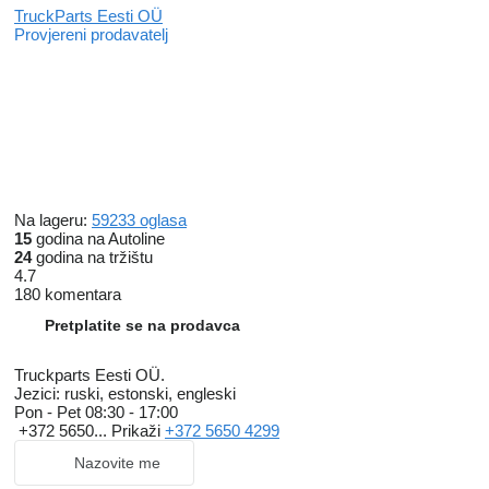
TruckParts Eesti OÜ
Provjereni prodavatelj
Na lageru:
59233 oglasa
15
godina na Autoline
24
godina na tržištu
4.7
180 komentara
Pretplatite se na prodavca
Truckparts Eesti OÜ.
Jezici:
ruski, estonski, engleski
Pon - Pet
08:30 - 17:00
+372 5650...
Prikaži
+372 5650 4299
Nazovite me