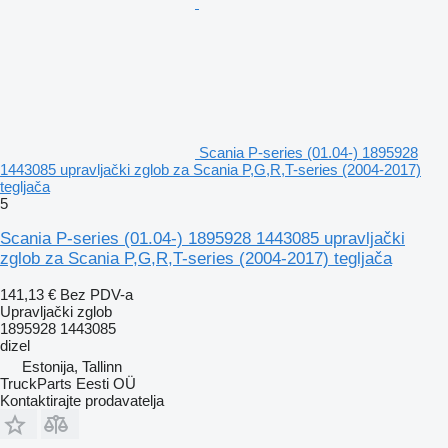
Scania P-series (01.04-) 1895928
1443085 upravljački zglob za Scania P,G,R,T-series (2004-2017)
tegljača
5
Scania P-series (01.04-) 1895928 1443085 upravljački
zglob za Scania P,G,R,T-series (2004-2017) tegljača
141,13 €
Bez PDV-a
Upravljački zglob
1895928 1443085
dizel
Estonija, Tallinn
TruckParts Eesti OÜ
Kontaktirajte prodavatelja