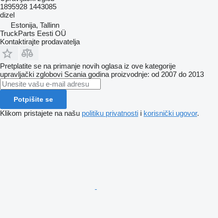
1895928 1443085
dizel
Estonija, Tallinn
TruckParts Eesti OÜ
Kontaktirajte prodavatelja
Pretplatite se na primanje novih oglasa iz ove kategorije
upravljački zglobovi
Scania
godina proizvodnje: od 2007 do 2013
Potpišite se
Klikom pristajete na našu
politiku privatnosti
i
korisnički ugovor
.