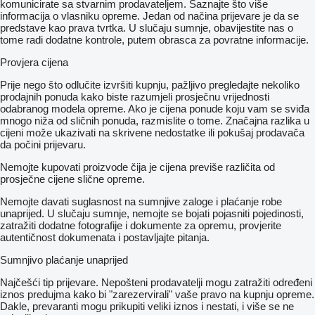
komunicirate sa stvarnim prodavateljem. Saznajte što više
informacija o vlasniku opreme. Jedan od načina prijevare je da se
predstave kao prava tvrtka. U slučaju sumnje, obavijestite nas o
tome radi dodatne kontrole, putem obrasca za povratne informacije.
Provjera cijena
Prije nego što odlučite izvršiti kupnju, pažljivo pregledajte nekoliko
prodajnih ponuda kako biste razumjeli prosječnu vrijednosti
odabranog modela opreme. Ako je cijena ponude koju vam se sviđa
mnogo niža od sličnih ponuda, razmislite o tome. Značajna razlika u
cijeni može ukazivati ​​na skrivene nedostatke ili pokušaj prodavača
da počini prijevaru.
Nemojte kupovati proizvode čija je cijena previše različita od
prosječne cijene slične opreme.
Nemojte davati suglasnost na sumnjive zaloge i plaćanje robe
unaprijed. U slučaju sumnje, nemojte se bojati pojasniti pojedinosti,
zatražiti dodatne fotografije i dokumente za opremu, provjerite
autentičnost dokumenata i postavljajte pitanja.
Sumnjivo plaćanje unaprijed
Najčešći tip prijevare. Nepošteni prodavatelji mogu zatražiti određeni
iznos predujma kako bi "zarezervirali" vaše pravo na kupnju opreme.
Dakle, prevaranti mogu prikupiti veliki iznos i nestati, i više se ne