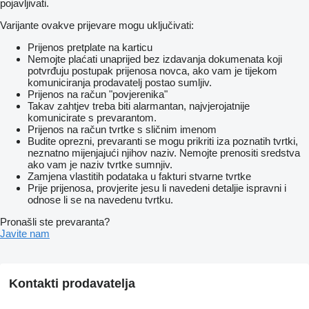
pojavljivati.
Varijante ovakve prijevare mogu uključivati:
Prijenos pretplate na karticu
Nemojte plaćati unaprijed bez izdavanja dokumenata koji
potvrđuju postupak prijenosa novca, ako vam je tijekom
komuniciranja prodavatelj postao sumljiv.
Prijenos na račun "povjerenika"
Takav zahtjev treba biti alarmantan, najvjerojatnije
komunicirate s prevarantom.
Prijenos na račun tvrtke s sličnim imenom
Budite oprezni, prevaranti se mogu prikriti iza poznatih tvrtki,
neznatno mijenjajući njihov naziv. Nemojte prenositi sredstva
ako vam je naziv tvrtke sumnjiv.
Zamjena vlastitih podataka u fakturi stvarne tvrtke
Prije prijenosa, provjerite jesu li navedeni detaljie ispravni i
odnose li se na navedenu tvrtku.
Pronašli ste prevaranta?
Javite nam
Kontakti prodavatelja