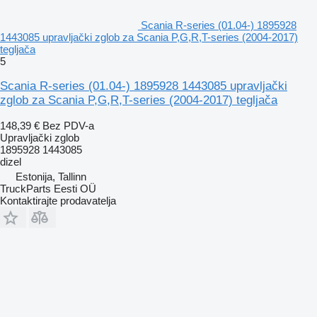
Scania R-series (01.04-) 1895928
1443085 upravljački zglob za Scania P,G,R,T-series (2004-2017)
tegljača
5
Scania R-series (01.04-) 1895928 1443085 upravljački
zglob za Scania P,G,R,T-series (2004-2017) tegljača
148,39 €
Bez PDV-a
Upravljački zglob
1895928 1443085
dizel
Estonija, Tallinn
TruckParts Eesti OÜ
Kontaktirajte prodavatelja