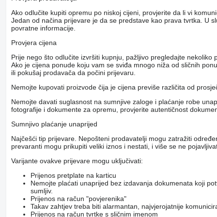
Ako odlučite kupiti opremu po niskoj cijeni, provjerite da li vi komu
Jedan od načina prijevare je da se predstave kao prava tvrtka. U s
povratne informacije.
Provjera cijena
Prije nego što odlučite izvršiti kupnju, pažljivo pregledajte nekol
Ako je cijena ponude koju vam se sviđa mnogo niža od sličnih ponuda
ili pokušaj prodavača da počini prijevaru.
Nemojte kupovati proizvode čija je cijena previše različita od prosj
Nemojte davati suglasnost na sumnjive zaloge i plaćanje robe unapri
fotografije i dokumente za opremu, provjerite autentičnost dokumenat
Sumnjivo plaćanje unaprijed
Najčešći tip prijevare. Nepošteni prodavatelji mogu zatražiti određ
prevaranti mogu prikupiti veliki iznos i nestati, i više se ne pojavljivat
Varijante ovakve prijevare mogu uključivati:
Prijenos pretplate na karticu
Nemojte plaćati unaprijed bez izdavanja dokumenata koji pot
sumljiv.
Prijenos na račun "povjerenika"
Takav zahtjev treba biti alarmantan, najvjerojatnije komunici
Prijenos na račun tvrtke s sličnim imenom