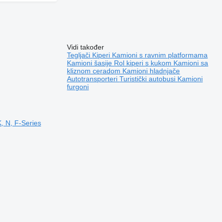
Vidi također
Tegljači
Kiperi
Kamioni s ravnim platformama
Kamioni šasije
Rol kiperi s kukom
Kamioni sa
kliznom ceradom
Kamioni hladnjače
Autotransporteri
Turistički autobusi
Kamioni
furgoni
, N, F-Series