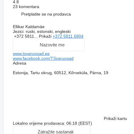
4.8
23 komentara
Pretplatite se na prodavca
Ellikar Kaldamäe
Jezici:
ruski, estonski, engleski
+372 5811...
Prikaži
+372 5811 6804
Nazovite me
www.tsvaruosad.ee
www.facebook.com/TSvaruosad
Adresa
Estonija, Tartu okrug, 60512, Kõrveküla, Pärna, 19
Prikaži kartu
Lokalno vrijeme prodavaca: 06:18 (EEST)
Zatražite sastanak