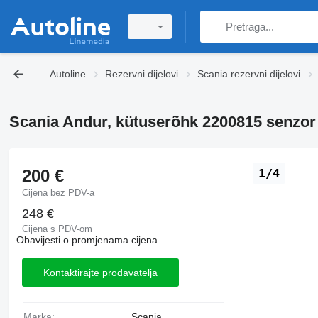
Autoline
Rezervni dijelovi
Scania rezervni dijelovi
Scania Andur, kütuserõhk 2200815 senzor 
200 €
1/4
Cijena bez PDV-a
248 €
Cijena s PDV-om
Obavijesti o promjenama cijena
Kontaktirajte prodavatelja
Marka:
Scania