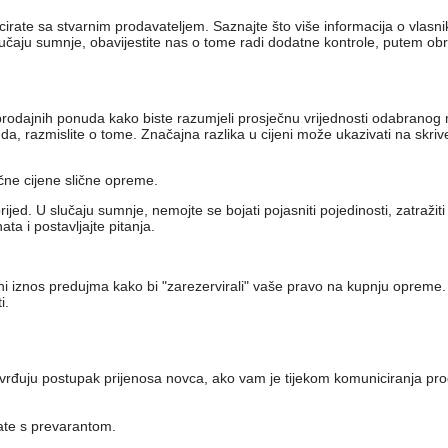
nicirate sa stvarnim prodavateljem. Saznajte što više informacija o vlas
lučaju sumnje, obavijestite nas o tome radi dodatne kontrole, putem ob
iko prodajnih ponuda kako biste razumjeli prosječnu vrijednosti odabran
, razmislite o tome. Značajna razlika u cijeni može ukazivati ​​na skri
ečne cijene slične opreme.
jed. U slučaju sumnje, nemojte se bojati pojasniti pojedinosti, zatražit
a i postavljajte pitanja.
eni iznos predujma kako bi "zarezervirali" vaše pravo na kupnju opreme.
i.
vrđuju postupak prijenosa novca, ako vam je tijekom komuniciranja pro
rate s prevarantom.