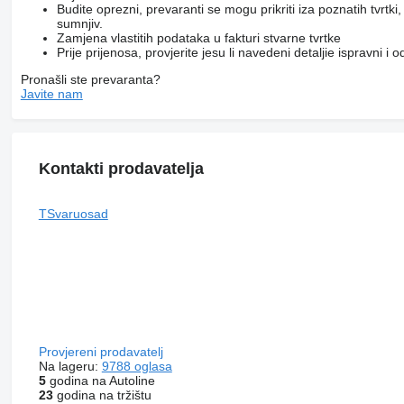
Budite oprezni, prevaranti se mogu prikriti iza poznatih tvrtk
sumnjiv.
Zamjena vlastitih podataka u fakturi stvarne tvrtke
Prije prijenosa, provjerite jesu li navedeni detaljie ispravni i
Pronašli ste prevaranta?
Javite nam
Kontakti prodavatelja
TSvaruosad
Provjereni prodavatelj
Na lageru:
9788 oglasa
5
godina na Autoline
23
godina na tržištu