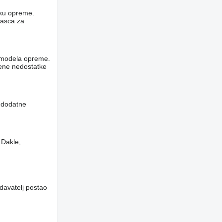
niku opreme.
rasca za
og modela opreme.
vene nedostatke
i dodatne
 Dakle,
davatelj postao