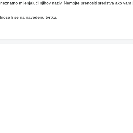
i, neznatno mijenjajući njihov naziv. Nemojte prenositi sredstva ako vam j
 odnose li se na navedenu tvrtku.