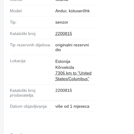
Model:
Andur, kütuserõhk
Tip:
senzor
Kataloški broj:
2200815
Tip rezervnih dijelova:
originalni rezervni
dio
Lokacija:
Estonija
Kõrveküla
7306 km to "United
States/Columbus"
Kataloški broj
2200815
prodavatelja:
Datum objavljivanja:
više od 1 mjeseca