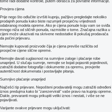
tome radi dodatne kontrole, putem obrasca za povratne informacije.
Provjera cijena
Prije nego što odlučite izvršiti kupnju, pažljivo pregledajte nekoliko
prodajnih ponuda kako biste razumjeli prosječnu vrijednosti
odabranog modela opreme. Ako je cijena ponude koju vam se sviđa
mnogo niža od sličnih ponuda, razmislite o tome. Značajna razlika u
cijeni može ukazivati ​​na skrivene nedostatke ili pokušaj prodavača
da počini prijevaru.
Nemojte kupovati proizvode čija je cijena previše različita od
prosječne cijene slične opreme.
Nemojte davati suglasnost na sumnjive zaloge i plaćanje robe
unaprijed. U slučaju sumnje, nemojte se bojati pojasniti pojedinosti,
zatražiti dodatne fotografije i dokumente za opremu, provjerite
autentičnost dokumenata i postavljajte pitanja.
Sumnjivo plaćanje unaprijed
Najčešći tip prijevare. Nepošteni prodavatelji mogu zatražiti određeni
iznos predujma kako bi "zarezervirali" vaše pravo na kupnju opreme.
Dakle, prevaranti mogu prikupiti veliki iznos i nestati, i više se ne
pojavljivati.
Varijante ovakve prijevare mogu uključivati: