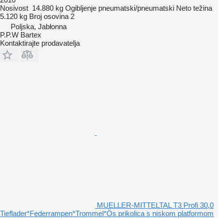
Nosivost
14.880 kg
Ogibljenje
pneumatski/pneumatski
Neto težina
5.120 kg
Broj osovina
2
Poljska, Jabłonna
P.P.W Bartex
Kontaktirajte prodavatelja
MUELLER-MITTELTAL T3 Profi 30,0
Tieflader*Federrampen*Trommel*Ös prikolica s niskom platformom