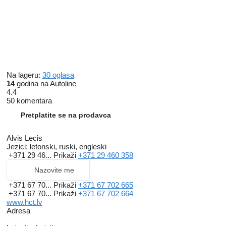
Na lageru:
30 oglasa
14
godina na Autoline
4.4
50 komentara
Pretplatite se na prodavca
Alvis Lecis
Jezici:
letonski, ruski, engleski
+371 29 46...
Prikaži
+371 29 460 358
Nazovite me
+371 67 70...
Prikaži
+371 67 702 665
+371 67 70...
Prikaži
+371 67 702 664
www.hct.lv
Adresa