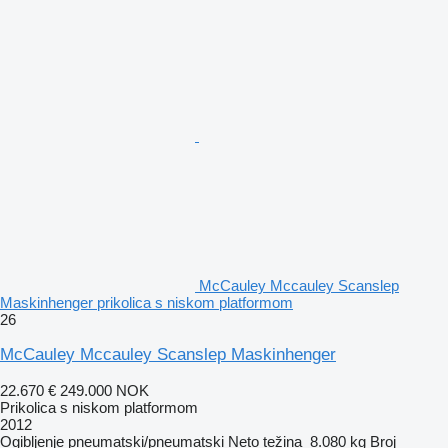
McCauley Mccauley Scanslep
Maskinhenger prikolica s niskom platformom
26
McCauley Mccauley Scanslep Maskinhenger
22.670 €
249.000 NOK
Prikolica s niskom platformom
2012
Ogibljenje
pneumatski/pneumatski
Neto težina
8.080 kg
Broj