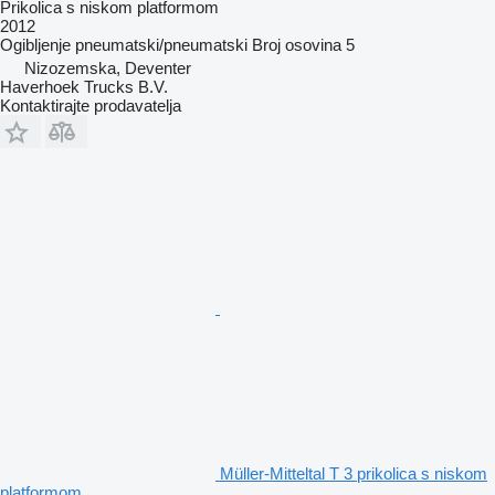
Prikolica s niskom platformom
2012
Ogibljenje
pneumatski/pneumatski
Broj osovina
5
Nizozemska, Deventer
Haverhoek Trucks B.V.
Kontaktirajte prodavatelja
Müller-Mitteltal T 3 prikolica s niskom
platformom