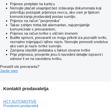
Prijenos pretplate na karticu
Nemojte plaćati unaprijed bez izdavanja dokumenata koji
potvrđuju postupak prijenosa novca, ako vam je tijekom
komuniciranja prodavatelj postao sumljiv.
Prijenos na račun "povjerenika"
Takav zahtjev treba biti alarmantan, najvjerojatnije
komunicirate s prevarantom.
Prijenos na račun tvrtke s sličnim imenom
Budite oprezni, prevaranti se mogu prikriti iza poznatih tvrtki,
neznatno mijenjajući njihov naziv. Nemojte prenositi sredstva
ako vam je naziv tvrtke sumnjiv.
Zamjena vlastitih podataka u fakturi stvarne tvrtke
Prije prijenosa, provjerite jesu li navedeni detaljie ispravni i
odnose li se na navedenu tvrtku.
Pronašli ste prevaranta?
Javite nam
Kontakti prodavatelja
HCT AUTOMOTIVE
Provjereni prodavatelj