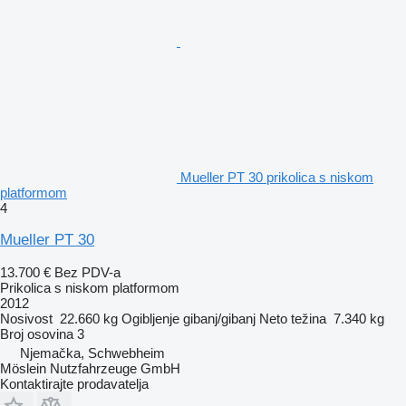
Mueller PT 30 prikolica s niskom
platformom
4
Mueller PT 30
13.700 €
Bez PDV-a
Prikolica s niskom platformom
2012
Nosivost
22.660 kg
Ogibljenje
gibanj/gibanj
Neto težina
7.340 kg
Broj osovina
3
Njemačka, Schwebheim
Möslein Nutzfahrzeuge GmbH
Kontaktirajte prodavatelja