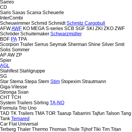
Samro
CD
Saris
Saxas
Scania
Scheuerle
InterCombi
Scheuwimmer
Schmid
Schmidt
Schmitz Cargobull
AFW
AWF
KO
MEGA
S-series
SCB
SGF
SKI
ZKI
ZKO
ZWF
Schröder
Schuitemaker
Schwarzmüller
BDF
PA
TPA
Scorpion Trailer
Serrus
Seymak
Sherman
Shine
Silver
Smit
Solis
Sommer
AP
AW
ZP
Spier
AGL
Stahlfest
Stahlgruppe
SG
Star
Stema
Stepa
Stern
Stim
Stopexim
Strautmann
Giga-Vitesse
Stronga
Svan
CHT
TCH
System Trailers
Sörling
TA-NO
Formula
Trio
Uno
TAD
TK Trailers
TMA
TOR
Taarup
Tabarrini
Tajfun
Talson
Tang
Tank
Temared
Car Flat
Universal
Terberg
Thaler
Thermo
Thomas
Thule
Tijhof
Tiki
Tim
Titan