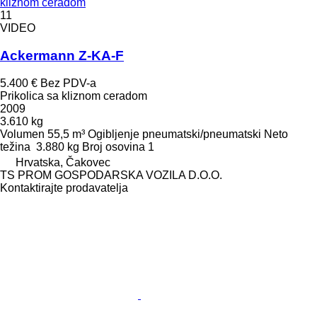
kliznom ceradom
11
VIDEO
Ackermann Z-KA-F
5.400 €
Bez PDV-a
Prikolica sa kliznom ceradom
2009
3.610 kg
Volumen
55,5 m³
Ogibljenje
pneumatski/pneumatski
Neto
težina
3.880 kg
Broj osovina
1
Hrvatska, Čakovec
TS PROM GOSPODARSKA VOZILA D.O.O.
Kontaktirajte prodavatelja