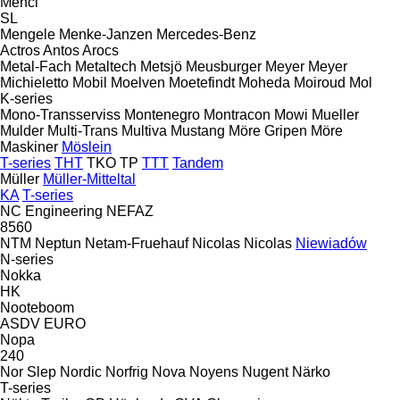
Menci
SL
Mengele
Menke-Janzen
Mercedes-Benz
Actros
Antos
Arocs
Metal-Fach
Metaltech
Metsjö
Meusburger
Meyer
Meyer
Michieletto
Mobil
Moelven
Moetefindt
Moheda
Moiroud
Mol
K-series
Mono-Transserviss
Montenegro
Montracon
Mowi
Mueller
Mulder
Multi-Trans
Multiva
Mustang
Möre Gripen
Möre
Maskiner
Möslein
T-series
THT
TKO
TP
TTT
Tandem
Müller
Müller-Mitteltal
KA
T-series
NC Engineering
NEFAZ
8560
NTM
Neptun
Netam-Fruehauf
Nicolas
Nicolas
Niewiadów
N-series
Nokka
HK
Nooteboom
ASDV
EURO
Nopa
240
Nor Slep
Nordic
Norfrig
Nova
Noyens
Nugent
Närko
T-series