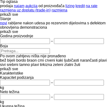
Tip oglasa
prodaja
najam
aukcija
od proizvođača
lizing
kredit
na rate
razmjena uz doplatu (trade-in)
razmjena
prikaži sve
Stanje
novi
rabljene
nakon udesa
po rezervnim dijelovima
s defektom
obnovljena
demonstraciona
prikaži sve
Godina proizvodnje
–
Boja
Po ovom zahtjevu ništa nije pronađeno
bež
bijeli
bordo
braon
crni
crveni
kaki
ljubičasti
narančasti
plavi
sivi
srebrni
tamno plavi
tirkizna
zeleni
zlatni
žuti
prikaži sve
Karakteristike
Kapacitet podizanja
–
kg
Neto težina
–
kg
Ukupna težina