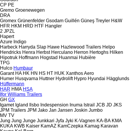
CP
PE
Gremo
Groenewegen
DRA
Gromex
Grünenfelder
Gsodam
Guillén
Güneş Treyler
H&W
HFR
HKM
HRD
HTF
Hangler
2 JPZL
Hapert
Azure
Indigo
Harbeck
Harryda Slap
Hawe
Hazlewood Trailers
Helpo
Hendricks
Henra
Herbst
Herculano
Herron
Hertoghs
Hilken
Hipotruk
Hoffmann
Hogstad
Huanmai
Hubière
TPG
Hulco
Humbaur
Garant
HA
HK
HN
HS
HT
HUK
Xanthos Aero
Humer
Husqvarna
Huttner
Hydrolift
Hypro
Hyundai
Hägglunds
Hüffermann
HAR
HMA
HSA
Ifor Williams Trailers
GH
GX
Igamet
Igland
Ilsbo
Indespension
Inuma
Istrail
JCB
JD
JKS
JPM Trailers
JPM
Jako
Jan
Jansen
Joskin
Jumbo
MV
TV
Jung
Jung
Junge
Junkkari
Jyfa
Jyki
K-Vagnen
KA-BA
KMA
KUKA
KWB
Kaiser
KamAZ
KamCzepka
Kamag
Karavan