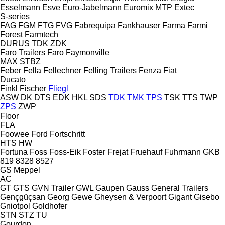
Esselmann
Esve
Euro-Jabelmann
Euromix MTP
Extec
S-series
FAG
FGM
FTG
FVG
Fabrequipa
Fankhauser
Farma
Farmi
Forest
Farmtech
DURUS
TDK
ZDK
Faro Trailers
Faro
Faymonville
MAX
STBZ
Feber
Fella
Fellechner
Felling Trailers
Fenza
Fiat
Ducato
Finkl
Fischer
Fliegl
ASW
DK
DTS
EDK
HKL
SDS
TDK
TMK
TPS
TSK
TTS
TWP
ZPS
ZWP
Floor
FLA
Foowee
Ford
Fortschritt
HTS
HW
Fortuna
Foss
Foss-Eik
Foster
Frejat
Fruehauf
Fuhrmann
GKB
819
8328
8527
GS Meppel
AC
GT
GTS
GVN Trailer
GWL
Gaupen
Gauss
General Trailers
Gençgüçsan
Georg
Gewe
Gheysen & Verpoort
Gigant
Gisebo
Gniotpol
Goldhofer
STN
STZ
TU
Gourdon