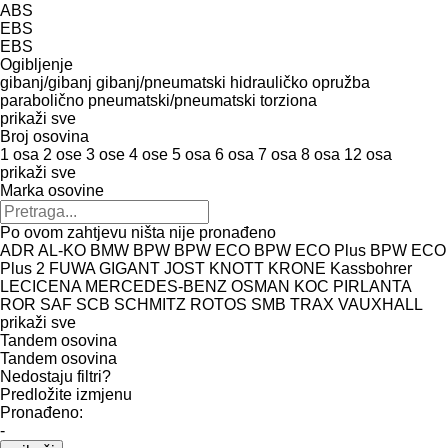
ABS
EBS
EBS
Ogibljenje
gibanj/gibanj
gibanj/pneumatski
hidrauličko
opružba
parabolično
pneumatski/pneumatski
torziona
prikaži sve
Broj osovina
1 osa
2 ose
3 ose
4 ose
5 osa
6 osa
7 osa
8 osa
12 osa
prikaži sve
Marka osovine
Po ovom zahtjevu ništa nije pronađeno
ADR
AL-KO
BMW
BPW
BPW ECO
BPW ECO Plus
BPW ECO
Plus 2
FUWA
GIGANT
JOST
KNOTT
KRONE
Kassbohrer
LECICENA
MERCEDES-BENZ
OSMAN KOC
PIRLANTA
ROR
SAF
SCB
SCHMITZ ROTOS
SMB
TRAX
VAUXHALL
prikaži sve
Tandem osovina
Tandem osovina
Nedostaju filtri?
Predložite izmjenu
Pronađeno:
-