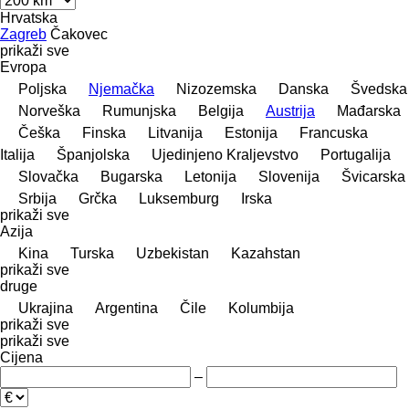
Hrvatska
Zagreb
Čakovec
prikaži sve
Evropa
Poljska
Njemačka
Nizozemska
Danska
Švedska
Norveška
Rumunjska
Belgija
Austrija
Mađarska
Češka
Finska
Litvanija
Estonija
Francuska
Italija
Španjolska
Ujedinjeno Kraljevstvo
Portugalija
Slovačka
Bugarska
Letonija
Slovenija
Švicarska
Srbija
Grčka
Luksemburg
Irska
prikaži sve
Azija
Kina
Turska
Uzbekistan
Kazahstan
prikaži sve
druge
Ukrajina
Argentina
Čile
Kolumbija
prikaži sve
prikaži sve
Cijena
–