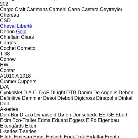
202
Cargo Craft
Carlmans
Carnehl
Carro
Castera
Ceytreyler
Chereau
CSD
Cheval Liberté
Debon
Gold
Chieftain
Claas
Cargos
Cochet
Cometto
T 38
Conow
HW
Contar
A1010
A 1018
Cramer
Cuppers
LVA
CynkoMet
D.A.C.
DAF
DLight
DTB
Damm
De Angelis
Debon
Definitive
Demmler
Desot
Diebolt
Digicross
Dinapolis
Dinkel
Doll
A-series
Don-Bur
Draco
Dynaweld
Dølen
Dünschede
ES-GE
Ebert
Ecim
Eco-Trailer
Edma
Eduard
Eggers
EiFo
Eigenbau
Ekengårds
Ekeri
L-series
T-series
Ellebi
Emirsan
Empl
Emtech
Equi-Trek
Erdallar
Eroglu