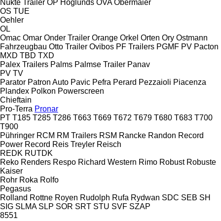
Nükte Trailer
OP Höglunds
OVA
Obermaier
OS
TUE
Oehler
OL
Omac
Omar
Onder Trailer
Orange
Orkel
Orten
Ory
Ostmann
Fahrzeugbau
Otto Trailer
Ovibos
PF Trailers
PGMF
PV
Pacton
MXD
TBD
TXD
Palex Trailers
Palms
Palmse Trailer
Panav
PV
TV
Parator
Patron Auto
Pavic
Pefra
Perard
Pezzaioli
Piacenza
Plandex
Polkon
Powerscreen
Chieftain
Pro-Terra
Pronar
PT
T185
T285
T286
T663
T669
T672
T679
T680
T683
T700
T900
Pühringer
RCM
RM Trailers
RSM
Rancke
Randon
Record
Power
Record
Reis Treyler
Reisch
REDK
RUTDK
Reko
Renders
Respo
Richard Western
Rimo
Robust
Robuste
Kaiser
Rohr
Roka
Rolfo
Pegasus
Rolland
Rottne
Royen
Rudolph
Rufa
Rydwan
SDC
SEB
SH
SIG
SLMA
SLP
SOR
SRT
STU
SVF
SZAP
8551