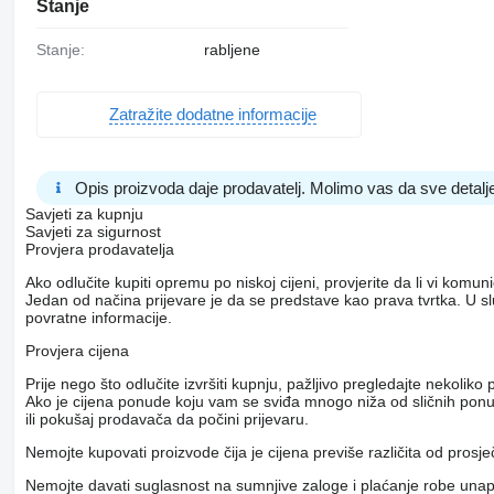
Stanje
Stanje:
rabljene
Zatražite dodatne informacije
Opis proizvoda daje prodavatelj. Molimo vas da sve detalje
Savjeti za kupnju
Savjeti za sigurnost
Provjera prodavatelja
Ako odlučite kupiti opremu po niskoj cijeni, provjerite da li vi komu
Jedan od načina prijevare je da se predstave kao prava tvrtka. U s
povratne informacije.
Provjera cijena
Prije nego što odlučite izvršiti kupnju, pažljivo pregledajte nekol
Ako je cijena ponude koju vam se sviđa mnogo niža od sličnih ponuda
ili pokušaj prodavača da počini prijevaru.
Nemojte kupovati proizvode čija je cijena previše različita od prosj
Nemojte davati suglasnost na sumnjive zaloge i plaćanje robe unapri