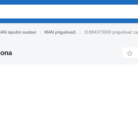
AN ispušni sustavi
MAN prigušivači
31984373000 prigušivač 
iona