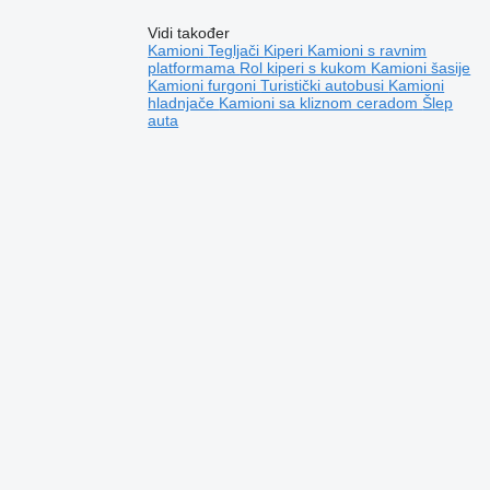
Vidi također
Kamioni
Tegljači
Kiperi
Kamioni s ravnim
platformama
Rol kiperi s kukom
Kamioni šasije
Kamioni furgoni
Turistički autobusi
Kamioni
hladnjače
Kamioni sa kliznom ceradom
Šlep
auta