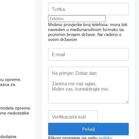
Molimo provjerite broj telefona: mora biti
naveden u međunarodnom formatu sa
pozivnim brojem države.
Ne radimo s
ovom državom
niku opreme.
rasca za
og modela opreme.
vene nedostatke
i dodatne
Klikom pristajete na našu
politiku