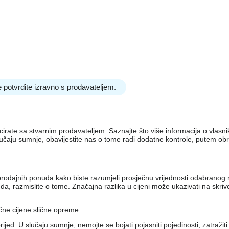
 potvrdite izravno s prodavateljem.
nicirate sa stvarnim prodavateljem. Saznajte što više informacija o vlas
lučaju sumnje, obavijestite nas o tome radi dodatne kontrole, putem ob
iko prodajnih ponuda kako biste razumjeli prosječnu vrijednosti odabran
, razmislite o tome. Značajna razlika u cijeni može ukazivati ​​na skri
ečne cijene slične opreme.
jed. U slučaju sumnje, nemojte se bojati pojasniti pojedinosti, zatražit