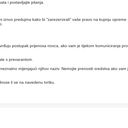
a i postavljajte pitanja.
eni iznos predujma kako bi "zarezervirali" vaše pravo na kupnju opreme.
i.
vrđuju postupak prijenosa novca, ako vam je tijekom komuniciranja pro
rate s prevarantom.
i, neznatno mijenjajući njihov naziv. Nemojte prenositi sredstva ako vam j
 odnose li se na navedenu tvrtku.