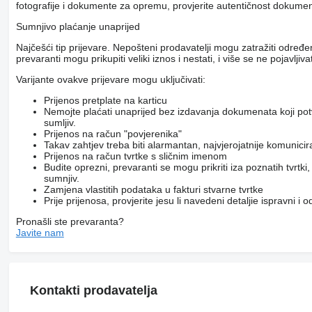
fotografije i dokumente za opremu, provjerite autentičnost dokumenat
Sumnjivo plaćanje unaprijed
Najčešći tip prijevare. Nepošteni prodavatelji mogu zatražiti određ
prevaranti mogu prikupiti veliki iznos i nestati, i više se ne pojavljivat
Varijante ovakve prijevare mogu uključivati:
Prijenos pretplate na karticu
Nemojte plaćati unaprijed bez izdavanja dokumenata koji pot
sumljiv.
Prijenos na račun "povjerenika"
Takav zahtjev treba biti alarmantan, najvjerojatnije komunici
Prijenos na račun tvrtke s sličnim imenom
Budite oprezni, prevaranti se mogu prikriti iza poznatih tvrtk
sumnjiv.
Zamjena vlastitih podataka u fakturi stvarne tvrtke
Prije prijenosa, provjerite jesu li navedeni detaljie ispravni i
Pronašli ste prevaranta?
Javite nam
Kontakti prodavatelja