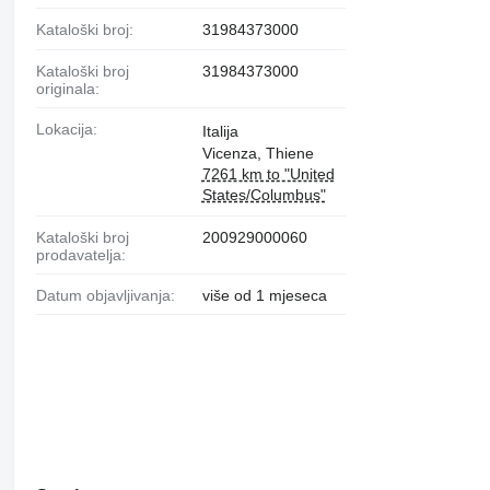
Kataloški broj:
31984373000
Kataloški broj
31984373000
originala:
Lokacija:
Italija
Vicenza, Thiene
7261 km to "United
States/Columbus"
Kataloški broj
200929000060
prodavatelja:
Datum objavljivanja:
više od 1 mjeseca