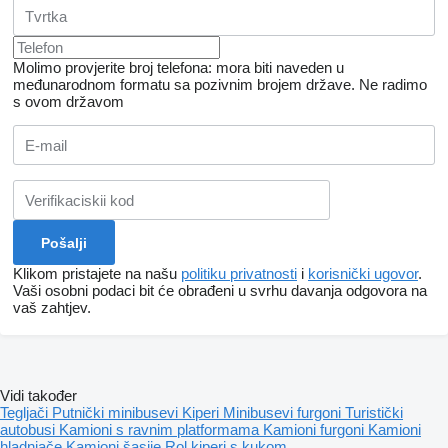
Molimo provjerite broj telefona: mora biti naveden u
međunarodnom formatu sa pozivnim brojem države.
Ne radimo
s ovom državom
Klikom pristajete na našu
politiku privatnosti
i
korisnički ugovor
.
Vaši osobni podaci bit će obrađeni u svrhu davanja odgovora na
vaš zahtjev.
Vidi također
Tegljači
Putnički minibusevi
Kiperi
Minibusevi furgoni
Turistički
autobusi
Kamioni s ravnim platformama
Kamioni furgoni
Kamioni
hladnjače
Kamioni šasije
Rol kiperi s kukom