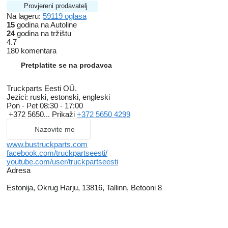
Provjereni prodavatelj
Na lageru:
59119 oglasa
15
godina na Autoline
24
godina na tržištu
4.7
180 komentara
Pretplatite se na prodavca
Truckparts Eesti OÜ.
Jezici:
ruski, estonski, engleski
Pon - Pet
08:30 - 17:00
+372 5650...
Prikaži
+372 5650 4299
Nazovite me
www.bustruckparts.com
facebook.com/truckpartseesti/
youtube.com/user/truckpartseesti
Adresa
Estonija, Okrug Harju, 13816, Tallinn, Betooni 8