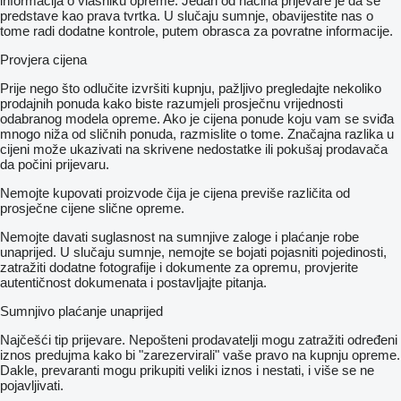
informacija o vlasniku opreme. Jedan od načina prijevare je da se
predstave kao prava tvrtka. U slučaju sumnje, obavijestite nas o
tome radi dodatne kontrole, putem obrasca za povratne informacije.
Provjera cijena
Prije nego što odlučite izvršiti kupnju, pažljivo pregledajte nekoliko
prodajnih ponuda kako biste razumjeli prosječnu vrijednosti
odabranog modela opreme. Ako je cijena ponude koju vam se sviđa
mnogo niža od sličnih ponuda, razmislite o tome. Značajna razlika u
cijeni može ukazivati ​​na skrivene nedostatke ili pokušaj prodavača
da počini prijevaru.
Nemojte kupovati proizvode čija je cijena previše različita od
prosječne cijene slične opreme.
Nemojte davati suglasnost na sumnjive zaloge i plaćanje robe
unaprijed. U slučaju sumnje, nemojte se bojati pojasniti pojedinosti,
zatražiti dodatne fotografije i dokumente za opremu, provjerite
autentičnost dokumenata i postavljajte pitanja.
Sumnjivo plaćanje unaprijed
Najčešći tip prijevare. Nepošteni prodavatelji mogu zatražiti određeni
iznos predujma kako bi "zarezervirali" vaše pravo na kupnju opreme.
Dakle, prevaranti mogu prikupiti veliki iznos i nestati, i više se ne
pojavljivati.