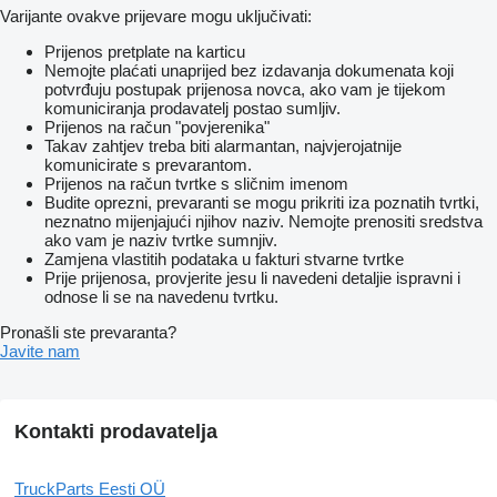
Varijante ovakve prijevare mogu uključivati:
Prijenos pretplate na karticu
Nemojte plaćati unaprijed bez izdavanja dokumenata koji
potvrđuju postupak prijenosa novca, ako vam je tijekom
komuniciranja prodavatelj postao sumljiv.
Prijenos na račun "povjerenika"
Takav zahtjev treba biti alarmantan, najvjerojatnije
komunicirate s prevarantom.
Prijenos na račun tvrtke s sličnim imenom
Budite oprezni, prevaranti se mogu prikriti iza poznatih tvrtki,
neznatno mijenjajući njihov naziv. Nemojte prenositi sredstva
ako vam je naziv tvrtke sumnjiv.
Zamjena vlastitih podataka u fakturi stvarne tvrtke
Prije prijenosa, provjerite jesu li navedeni detaljie ispravni i
odnose li se na navedenu tvrtku.
Pronašli ste prevaranta?
Javite nam
Kontakti prodavatelja
TruckParts Eesti OÜ