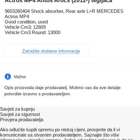
Actros MP4 Antos Arocs (2012-) tegljača
9603260404 Shock absorber, Rear axle L=R MERCEDES
Actros MP4
Good condition, used
Vehicle Cm3: 12809
Vehicle Cm3 Round: 13000
Zatražite dodatne informacije
Važno
Opis proizvoda daje prodavatelj. Molimo vas da sve detalje
potvrdite izravno s prodavateljem.
Savjeti za kupnju
Savjeti za sigurnost
Provjera prodavatelja
Ako odlučite kupiti opremu po niskoj cijeni, provjerite da li vi
komunicirate sa stvarnim prodavateljem. Saznajte što više