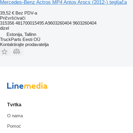
Mercedes-Benz Actros MP4 Antos Arocs (2012-) tegljača
39,52 €
Bez PDV-a
Pričvršćivači
315356 481700015495 A9603260404 9603260404
dizel
Estonija, Tallinn
TruckParts Eesti OÜ
Kontaktirajte prodavatelja
Tvrtka
O nama
Pomoć