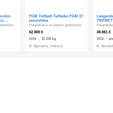
orchio
FGM Tiefbett Tieflader FGM 37
Langendo
cc.
ausziehbar
TIEFBETT
latformom
Poluprikolica sa niskom platformom
Poluprikol
62.800 €
49.861 €
2019
32.200 kg
2016
pn
Njemačka, Delbrück
Njemač