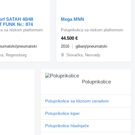
rf SATAH 40/48
Mega MNN
 FUNK Nr.: 874
ica sa niskom platformom
Poluprikolica sa niskom platformom
44.500 €
eumatski/pneumatski
2016
gibanj/pneumatski
ka, Regensburg
Slovačka, Nesvady
Poluprikolice
Poluprikolice sa kliznom ceradom
Poluprikolice kiper
Poluprikolice hladnjače