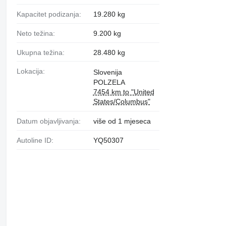
Kapacitet podizanja:
19.280 kg
Neto težina:
9.200 kg
Ukupna težina:
28.480 kg
Lokacija:
Slovenija
POLZELA
7454 km to "United
States/Columbus"
Datum objavljivanja:
više od 1 mjeseca
Autoline ID:
YQ50307