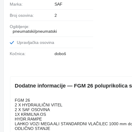
Marka:
SAF
Broj osovina:
2
Ogibljenje:
pneumatski/pneumatski
Upravljačka osovina
Kočnica:
doboš
Dodatne informacije — FGM 26 poluprikolica 
FGM 26
2 X HYDRAULIČNI VITEL
2 X SAF OSOVINA
1X KRMILNA OS
HYDR.RAMPE
LAHKO VOZI MEGA ALI STANDARDNI VLAČILEC 1000 mm d
ODLIČNO STANJE