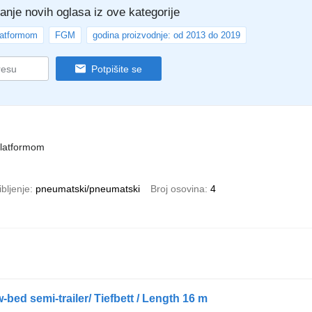
manje novih oglasa iz ove kategorije
latformom
FGM
godina proizvodnje: od 2013 do 2019
Potpišite se
platformom
bljenje
pneumatski/pneumatski
Broj osovina
4
bed semi-trailer/ Tiefbett / Length 16 m