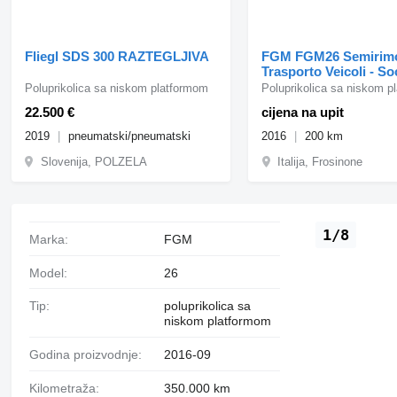
Fliegl SDS 300 RAZTEGLJIVA
FGM FGM26 Semirim
Trasporto Veicoli - So
stradale
Poluprikolica sa niskom platformom
Poluprikolica sa niskom p
22.500 €
cijena na upit
2019
pneumatski/pneumatski
2016
200 km
Slovenija, POLZELA
Italija, Frosinone
1/8
Marka:
FGM
Model:
26
Tip:
poluprikolica sa
niskom platformom
Godina proizvodnje:
2016-09
Kilometraža:
350.000 km