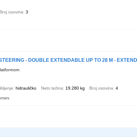
Broj osovina
3
 STEERING - DOUBLE EXTENDABLE UP TO 28 M - EXTEN
platformom
bljenje
hidrauličko
Neto težina
19.280 kg
Broj osovina
4
mmers