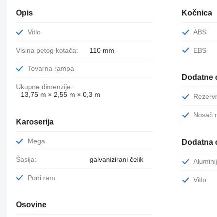
Opis
Kočnica
Vitlo
ABS
Visina petog kotača:
110 mm
EBS
Tovarna rampa
Dodatne 
Ukupne dimenzije:
13,75 m × 2,55 m × 0,3 m
Rezerv
Nosač
Karoserija
Mega
Dodatna 
Šasija:
galvanizirani čelik
Alumin
Puni ram
Vitlo
Osovine