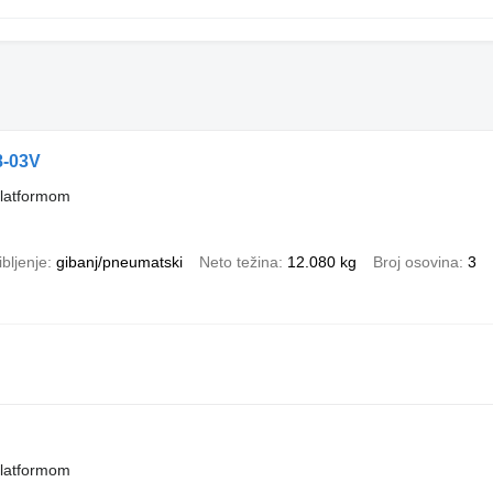
-03V
platformom
bljenje
gibanj/pneumatski
Neto težina
12.080 kg
Broj osovina
3
platformom