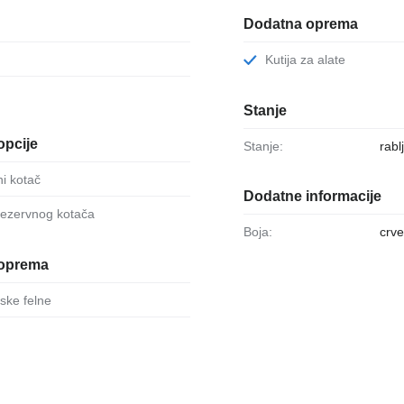
Dodatna oprema
Kutija za alate
Stanje
opcije
Stanje:
rabl
ni kotač
Dodatne informacije
 rezervnog kotača
Boja:
crve
oprema
ijske felne