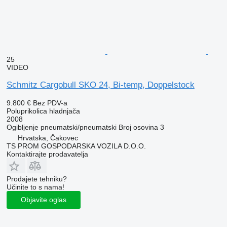
25
VIDEO
Schmitz Cargobull SKO 24, Bi-temp, Doppelstock
9.800 €
Bez PDV-a
Poluprikolica hladnjača
2008
Ogibljenje
pneumatski/pneumatski
Broj osovina
3
Hrvatska, Čakovec
TS PROM GOSPODARSKA VOZILA D.O.O.
Kontaktirajte prodavatelja
Prodajete tehniku?
Učinite to s nama!
Objavite oglas