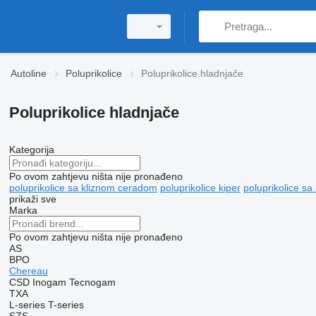
Autoline
Poluprikolice
Poluprikolice hladnjače
Poluprikolice hladnjače
Kategorija
Po ovom zahtjevu ništa nije pronađeno
poluprikolice sa kliznom ceradom
poluprikolice kiper
poluprikolice s
prikaži sve
Marka
Po ovom zahtjevu ništa nije pronađeno
AS
BPO
Chereau
CSD
Inogam
Tecnogam
TXA
L-series
T-series