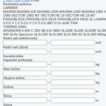
1 osa
2 ose
3 ose
5 osa
Rashladna jedinica
CARRIER
MAXIMA
MAXIMA 100
MAXIMA 1000
MAXIMA 1200
MAXIMA 1300
1950
VECTOR 1950 MT
VECTOR HE 19
VECTOR HE 19 MT
FRIGOBLOCK
FRIGOBLOCK EK25
FRIGOBLOCK HK25 SL
LUMIK
S.CU V 1.0
S.CU V 2.0
S.CU d80
S.CU dc85
TKM
THERMO KING
ADVANCER A 400
C 300
SB-210
SBIII
SL100E
SL200
SL200E
SL30
400
SLXe Spectrum
SLXi-200
SLXi-300
SLXi-300 50
SLXi-300 Whis
Radni sati (elektronski)
–
m/č
Radni sati (dizel)
–
m/č
Karakteristike
Kapacitet podizanja
–
kg
Neto težina
–
kg
Ukupna težina
–
kg
Dužina
–
m
Širina
–
m
Visina