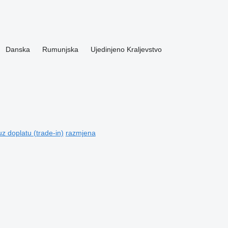
Danska
Rumunjska
Ujedinjeno Kraljevstvo
z doplatu (trade-in)
razmjena