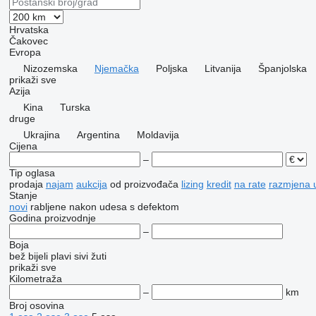
Hrvatska
Čakovec
Evropa
Nizozemska
Njemačka
Poljska
Litvanija
Španjolska
prikaži sve
Azija
Kina
Turska
druge
Ukrajina
Argentina
Moldavija
Cijena
–
Tip oglasa
prodaja
najam
aukcija
od proizvođača
lizing
kredit
na rate
razmjena u
Stanje
novi
rabljene
nakon udesa
s defektom
Godina proizvodnje
–
Boja
bež
bijeli
plavi
sivi
žuti
prikaži sve
Kilometraža
–
km
Broj osovina