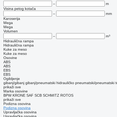
–
m
Visina petog kotača
–
mm
Karoserija
Mega
Mega
Volumen
–
m³
Hidraulična rampa
Hidraulična rampa
Kuke za meso
Kuke za meso
Osovine
ABS
ABS
EBS
EBS
Ogibljenje
gibanj/gibanj
gibanj/pneumatski
hidrauličko
pneumatski/pneumatski
prikaži sve
Marka osovine
BPW
KRONE
SAF
SCB
SCHMITZ ROTOS
prikaži sve
Podizna osovina
Podizna osovina
Upravljačka osovina
Upravljačka osovina