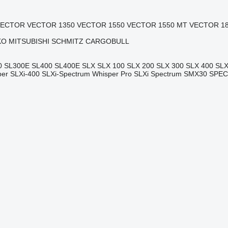
VECTOR
VECTOR 1350
VECTOR 1550
VECTOR 1550 MT
VECTOR 1
KO
MITSUBISHI
SCHMITZ CARGOBULL
0
SL300E
SL400
SL400E
SLX
SLX 100
SLX 200
SLX 300
SLX 400
SLX
per
SLXi-400
SLXi-Spectrum Whisper Pro
SLXi Spectrum
SMX30
SPE