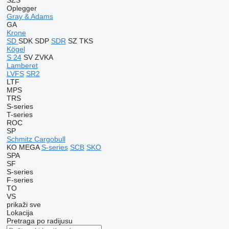
SZS
Oplegger
Gray & Adams
GA
Krone
SD
SDK
SDP
SDR
SZ
TKS
Kögel
S 24
SV
ZVKA
Lamberet
LVFS
SR2
LTF
MPS
TRS
S-series
T-series
ROC
SP
Schmitz Cargobull
KO
MEGA
S-series
SCB
SKO
SPA
SF
S-series
F-series
TO
VS
prikaži sve
Lokacija
Pretraga po radijusu