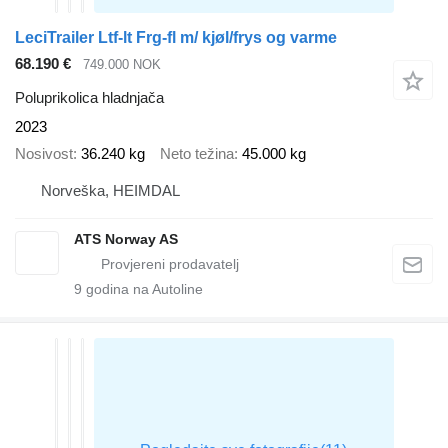
LeciTrailer Ltf-lt Frg-fl m/ kjøl/frys og varme
68.190 €
749.000 NOK
Poluprikolica hladnjača
2023
Nosivost
36.240 kg
Neto težina
45.000 kg
Norveška, HEIMDAL
ATS Norway AS
9
godina na Autoline