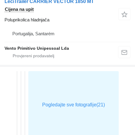
LeciTrailer CARRIER VECTOR 1850 MT
Cijena na upit
Poluprikolica hladnjača
Portugalija, Santarém
Vento Primitivo Unipessoal Lda