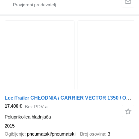
LeciTrailer CHŁODNIA / CARRIER VECTOR 1350 / OŚ PODNOSZONA / OSIE SAF
17.400 €
Bez PDV-a
Poluprikolica hladnjača
2015
Ogibljenje
pneumatski/pneumatski
Broj osovina
3