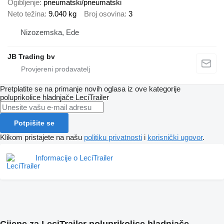
Ogibljenje
pneumatski/pneumatski
Neto težina
9.040 kg
Broj osovina
3
Nizozemska, Ede
JB Trading bv
Pretplatite se na primanje novih oglasa iz ove kategorije
poluprikolice hladnjače
LeciTrailer
Potpišite se
Klikom pristajete na našu
politiku privatnosti
i
korisnički ugovor
.
Informacije o LeciTrailer
Cijene za LeciTrailer poluprikolice hladnjače