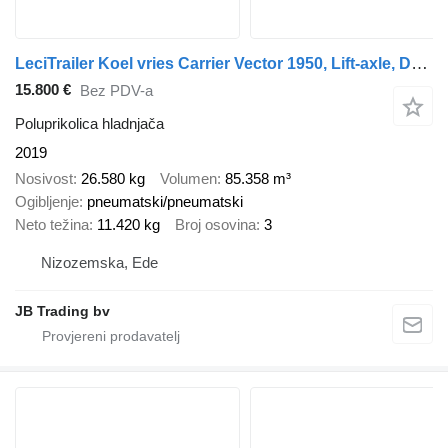
LeciTrailer Koel vries Carrier Vector 1950, Lift-axle, Dhollandia
15.800 €
Bez PDV-a
Poluprikolica hladnjača
2019
Nosivost
26.580 kg
Volumen
85.358 m³
Ogibljenje
pneumatski/pneumatski
Neto težina
11.420 kg
Broj osovina
3
Nizozemska, Ede
JB Trading bv