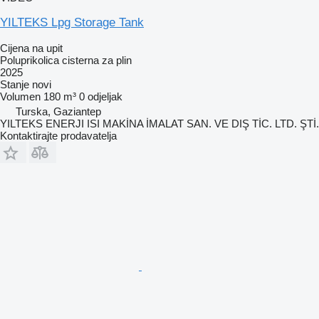
YILTEKS Lpg Storage Tank
Cijena na upit
Poluprikolica cisterna za plin
2025
Stanje
novi
Volumen
180 m³
0 odjeljak
Turska, Gaziantep
YILTEKS ENERJI ISI MAKİNA İMALAT SAN. VE DIŞ TİC. LTD. ŞTİ.
Kontaktirajte prodavatelja