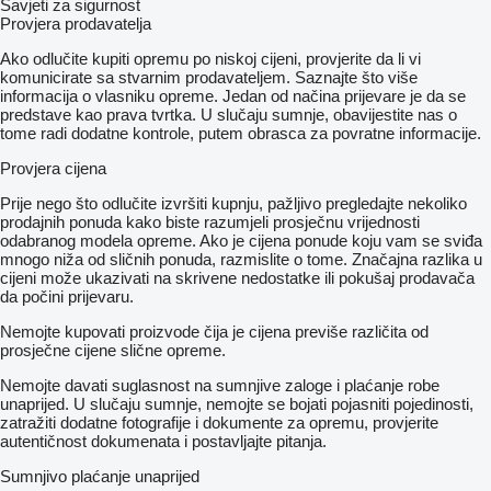
Savjeti za sigurnost
Provjera prodavatelja
Ako odlučite kupiti opremu po niskoj cijeni, provjerite da li vi
komunicirate sa stvarnim prodavateljem. Saznajte što više
informacija o vlasniku opreme. Jedan od načina prijevare je da se
predstave kao prava tvrtka. U slučaju sumnje, obavijestite nas o
tome radi dodatne kontrole, putem obrasca za povratne informacije.
Provjera cijena
Prije nego što odlučite izvršiti kupnju, pažljivo pregledajte nekoliko
prodajnih ponuda kako biste razumjeli prosječnu vrijednosti
odabranog modela opreme. Ako je cijena ponude koju vam se sviđa
mnogo niža od sličnih ponuda, razmislite o tome. Značajna razlika u
cijeni može ukazivati ​​na skrivene nedostatke ili pokušaj prodavača
da počini prijevaru.
Nemojte kupovati proizvode čija je cijena previše različita od
prosječne cijene slične opreme.
Nemojte davati suglasnost na sumnjive zaloge i plaćanje robe
unaprijed. U slučaju sumnje, nemojte se bojati pojasniti pojedinosti,
zatražiti dodatne fotografije i dokumente za opremu, provjerite
autentičnost dokumenata i postavljajte pitanja.
Sumnjivo plaćanje unaprijed