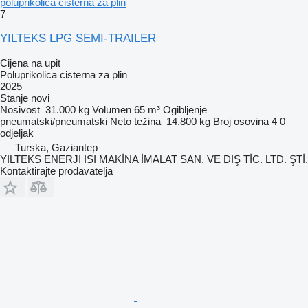
poluprikolica cisterna za plin
7
YILTEKS LPG SEMI-TRAILER
Cijena na upit
Poluprikolica cisterna za plin
2025
Stanje
novi
Nosivost
31.000 kg
Volumen
65 m³
Ogibljenje
pneumatski/pneumatski
Neto težina
14.800 kg
Broj osovina
4
0
odjeljak
Turska, Gaziantep
YILTEKS ENERJI ISI MAKİNA İMALAT SAN. VE DIŞ TİC. LTD. ŞTİ.
Kontaktirajte prodavatelja