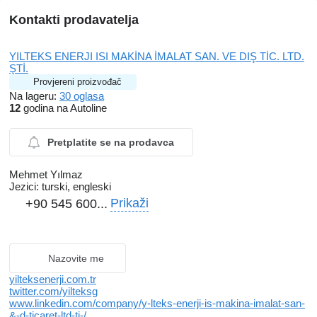
Kontakti prodavatelja
YILTEKS ENERJI ISI MAKİNA İMALAT SAN. VE DIŞ TİC. LTD.
ŞTİ.
Provjereni proizvođač
Na lageru:
30 oglasa
12
godina na Autoline
Pretplatite se na prodavca
Mehmet Yılmaz
Jezici:
turski, engleski
Prikaži
+90 545 600...
Nazovite me
yilteksenerji.com.tr
twitter.com/yilteksg
www.linkedin.com/company/y-lteks-enerji-is-makina-imalat-san-
&-d-ticaret-ltd-ti-/