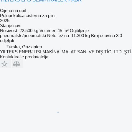
Cijena na upit
Poluprikolica cisterna za plin
2025
Stanje
novi
Nosivost
22.500 kg
Volumen
45 m³
Ogibljenje
pneumatski/pneumatski
Neto težina
11.300 kg
Broj osovina
3
0
odjeljak
Turska, Gaziantep
YILTEKS ENERJI ISI MAKİNA İMALAT SAN. VE DIŞ TİC. LTD. ŞTİ.
Kontaktirajte prodavatelja