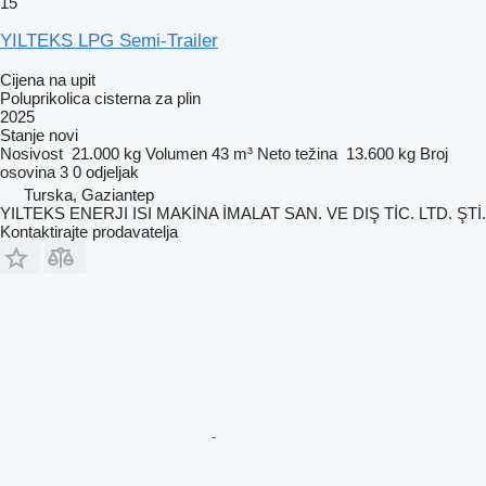
15
YILTEKS LPG Semi-Trailer
Cijena na upit
Poluprikolica cisterna za plin
2025
Stanje
novi
Nosivost
21.000 kg
Volumen
43 m³
Neto težina
13.600 kg
Broj
osovina
3
0 odjeljak
Turska, Gaziantep
YILTEKS ENERJI ISI MAKİNA İMALAT SAN. VE DIŞ TİC. LTD. ŞTİ.
Kontaktirajte prodavatelja