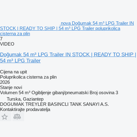
nova Doğumak 54 m³ LPG Trailer IN
STOCK | READY TO SHIP | 54 m³ LPG Trailer poluprikolica
cisterna za plin
7
VIDEO
Doğumak 54 m³ LPG Trailer IN STOCK | READY TO SHIP |
54 m³ LPG Trailer
Cijena na upit
Poluprikolica cisterna za plin
2026
Stanje
novi
Volumen
54 m³
Ogibljenje
gibanj/pneumatski
Broj osovina
3
Turska, Gaziantep
DOGUMAK TREYLER BASINCLI TANK SANAYI A.S.
Kontaktirajte prodavatelja