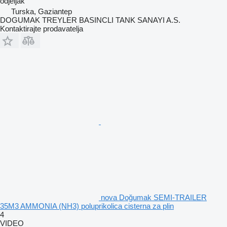
odjeljak
Turska, Gaziantep
DOGUMAK TREYLER BASINCLI TANK SANAYI A.S.
Kontaktirajte prodavatelja
nova Doğumak SEMI-TRAILER
35M3 AMMONIA (NH3) poluprikolica cisterna za plin
4
VIDEO