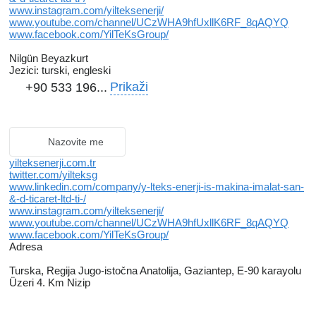
www.instagram.com/yilteksenerji/
www.youtube.com/channel/UCzWHA9hfUxllK6RF_8qAQYQ
www.facebook.com/YilTeKsGroup/
Nilgün Beyazkurt
Jezici:
turski, engleski
Prikaži
+90 533 196...
Nazovite me
yilteksenerji.com.tr
twitter.com/yilteksg
www.linkedin.com/company/y-lteks-enerji-is-makina-imalat-san-
&-d-ticaret-ltd-ti-/
www.instagram.com/yilteksenerji/
www.youtube.com/channel/UCzWHA9hfUxllK6RF_8qAQYQ
www.facebook.com/YilTeKsGroup/
Adresa
Turska, Regiјa Jugo-istočna Anatolija, Gaziantep, E-90 karayolu
Üzeri 4. Km Nizip