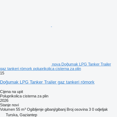
nova Doğumak LPG Tanker Trailer
gaz tankeri römork poluprikolica cisterna za plin
15
Doğumak LPG Tanker Trailer gaz tankeri römork
Cijena na upit
Poluprikolica cisterna za plin
2026
Stanje
novi
Volumen
55 m³
Ogibljenje
gibanj/gibanj
Broj osovina
3
0 odjeljak
Turska, Gaziantep