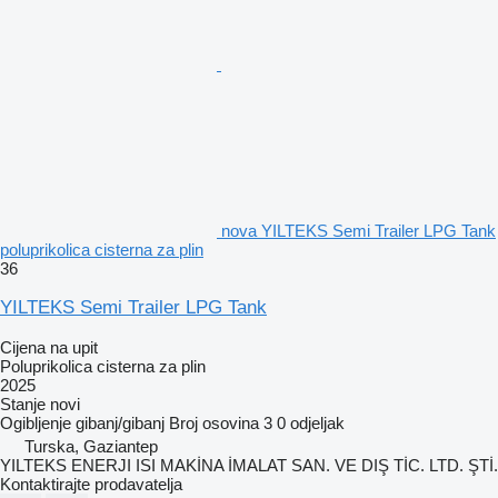
nova YILTEKS Semi Trailer LPG Tank
poluprikolica cisterna za plin
36
YILTEKS Semi Trailer LPG Tank
Cijena na upit
Poluprikolica cisterna za plin
2025
Stanje
novi
Ogibljenje
gibanj/gibanj
Broj osovina
3
0 odjeljak
Turska, Gaziantep
YILTEKS ENERJI ISI MAKİNA İMALAT SAN. VE DIŞ TİC. LTD. ŞTİ.
Kontaktirajte prodavatelja