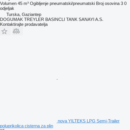
Volumen
45 m³
Ogibljenje
pneumatski/pneumatski
Broj osovina
3
0
odjeljak
Turska, Gaziantep
DOGUMAK TREYLER BASINCLI TANK SANAYI A.S.
Kontaktirajte prodavatelja
nova YILTEKS LPG Semi-Trailer
poluprikolica cisterna za plin