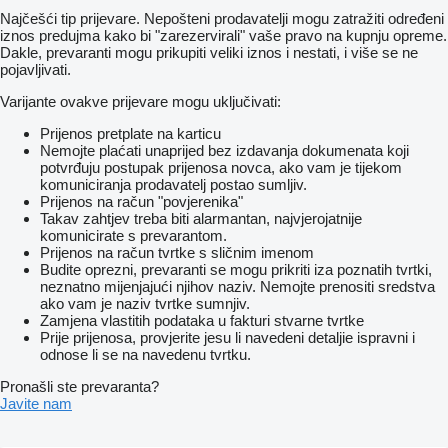
Najčešći tip prijevare. Nepošteni prodavatelji mogu zatražiti određeni
iznos predujma kako bi "zarezervirali" vaše pravo na kupnju opreme.
Dakle, prevaranti mogu prikupiti veliki iznos i nestati, i više se ne
pojavljivati.
Varijante ovakve prijevare mogu uključivati:
Prijenos pretplate na karticu
Nemojte plaćati unaprijed bez izdavanja dokumenata koji
potvrđuju postupak prijenosa novca, ako vam je tijekom
komuniciranja prodavatelj postao sumljiv.
Prijenos na račun "povjerenika"
Takav zahtjev treba biti alarmantan, najvjerojatnije
komunicirate s prevarantom.
Prijenos na račun tvrtke s sličnim imenom
Budite oprezni, prevaranti se mogu prikriti iza poznatih tvrtki,
neznatno mijenjajući njihov naziv. Nemojte prenositi sredstva
ako vam je naziv tvrtke sumnjiv.
Zamjena vlastitih podataka u fakturi stvarne tvrtke
Prije prijenosa, provjerite jesu li navedeni detaljie ispravni i
odnose li se na navedenu tvrtku.
Pronašli ste prevaranta?
Javite nam