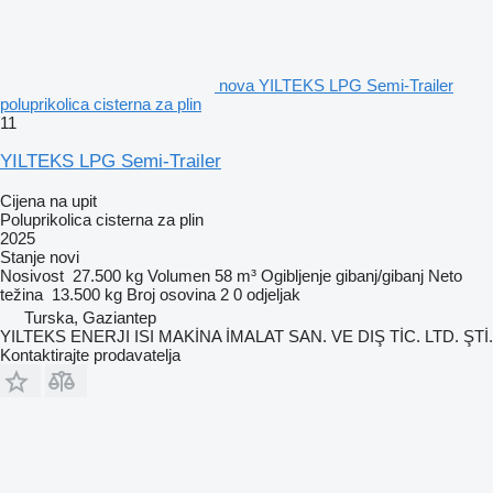
nova YILTEKS LPG Semi-Trailer
poluprikolica cisterna za plin
11
YILTEKS LPG Semi-Trailer
Cijena na upit
Poluprikolica cisterna za plin
2025
Stanje
novi
Nosivost
27.500 kg
Volumen
58 m³
Ogibljenje
gibanj/gibanj
Neto
težina
13.500 kg
Broj osovina
2
0 odjeljak
Turska, Gaziantep
YILTEKS ENERJI ISI MAKİNA İMALAT SAN. VE DIŞ TİC. LTD. ŞTİ.
Kontaktirajte prodavatelja