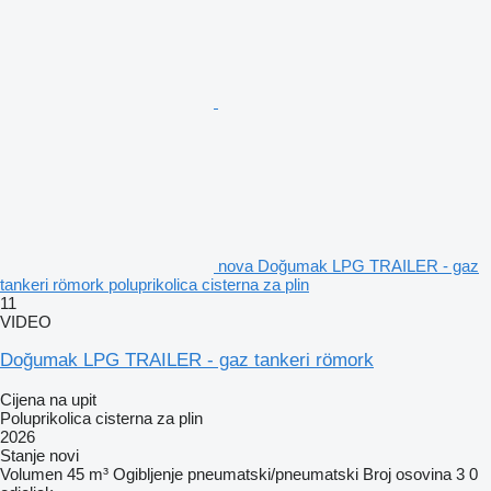
nova Doğumak LPG TRAILER - gaz
tankeri römork poluprikolica cisterna za plin
11
VIDEO
Doğumak LPG TRAILER - gaz tankeri römork
Cijena na upit
Poluprikolica cisterna za plin
2026
Stanje
novi
Volumen
45 m³
Ogibljenje
pneumatski/pneumatski
Broj osovina
3
0