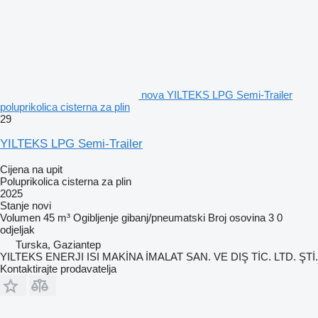
nova YILTEKS LPG Semi-Trailer
poluprikolica cisterna za plin
29
YILTEKS LPG Semi-Trailer
Cijena na upit
Poluprikolica cisterna za plin
2025
Stanje
novi
Volumen
45 m³
Ogibljenje
gibanj/pneumatski
Broj osovina
3
0
odjeljak
Turska, Gaziantep
YILTEKS ENERJI ISI MAKİNA İMALAT SAN. VE DIŞ TİC. LTD. ŞTİ.
Kontaktirajte prodavatelja