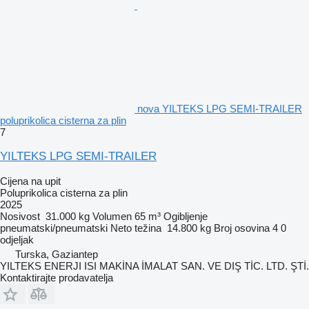
nova YILTEKS LPG SEMI-TRAILER
poluprikolica cisterna za plin
7
YILTEKS LPG SEMI-TRAILER
Cijena na upit
Poluprikolica cisterna za plin
2025
Nosivost
31.000 kg
Volumen
65 m³
Ogibljenje
pneumatski/pneumatski
Neto težina
14.800 kg
Broj osovina
4
0
odjeljak
Turska, Gaziantep
YILTEKS ENERJI ISI MAKİNA İMALAT SAN. VE DIŞ TİC. LTD. ŞTİ.
Kontaktirajte prodavatelja