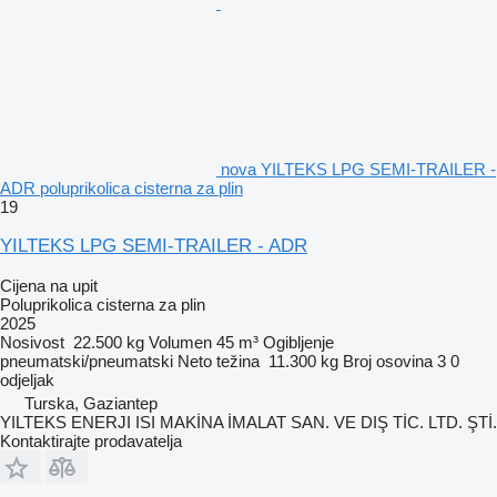
nova YILTEKS LPG SEMI-TRAILER -
ADR poluprikolica cisterna za plin
19
YILTEKS LPG SEMI-TRAILER - ADR
Cijena na upit
Poluprikolica cisterna za plin
2025
Nosivost
22.500 kg
Volumen
45 m³
Ogibljenje
pneumatski/pneumatski
Neto težina
11.300 kg
Broj osovina
3
0
odjeljak
Turska, Gaziantep
YILTEKS ENERJI ISI MAKİNA İMALAT SAN. VE DIŞ TİC. LTD. ŞTİ.
Kontaktirajte prodavatelja