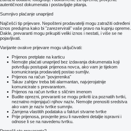
autentičnost dokumenata i postavljajte pitanja.
Sumnjivo plaćanje unaprijed
Najčešći tip prijevare. Nepošteni prodavatelji mogu zatražiti određeni
iznos predujma kako bi "zarezervirali" vaše pravo na kupnju opreme.
Dakle, prevaranti mogu prikupiti veliki iznos i nestati, i više se ne
pojavljivati.
Varijante ovakve prijevare mogu uključivati:
Prijenos pretplate na karticu
Nemojte plaćati unaprijed bez izdavanja dokumenata koji
potvrđuju postupak prijenosa novca, ako vam je tijekom
komuniciranja prodavatelj postao sumljiv.
Prijenos na račun "povjerenika"
Takav zahtjev treba biti alarmantan, najvjerojatnije
komunicirate s prevarantom.
Prijenos na račun tvrtke s sličnim imenom
Budite oprezni, prevaranti se mogu prikriti iza poznatih tvrtki,
neznatno mijenjajući njihov naziv. Nemojte prenositi sredstva
ako vam je naziv tvrtke sumnjiv.
Zamjena vlastitih podataka u fakturi stvarne tvrtke
Prije prijenosa, provjerite jesu li navedeni detaljie ispravni i
odnose li se na navedenu tvrtku.
Pronašli ste prevaranta?