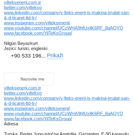
yilteksenerji.com.tr
twitter.com/yilteksg
www.linkedin.com/company/y-lteks-enerji-is-makina-imalat-san-
&-d-ticaret-ltd-ti-/
www.instagram.com/yilteksenerji/
www.youtube.com/channel/UCzWHA9hfUxllK6RF_8qAQYQ
www.facebook.com/YilTeKsGroup/
Nilgün Beyazkurt
Jezici:
turski, engleski
Prikaži
+90 533 196...
Nazovite me
yilteksenerji.com.tr
twitter.com/yilteksg
www.linkedin.com/company/y-lteks-enerji-is-makina-imalat-san-
&-d-ticaret-ltd-ti-/
www.instagram.com/yilteksenerji/
www.youtube.com/channel/UCzWHA9hfUxllK6RF_8qAQYQ
www.facebook.com/YilTeKsGroup/
Adresa
Turska, Regiјa Jugo-istočna Anatolija, Gaziantep, E-90 karayolu