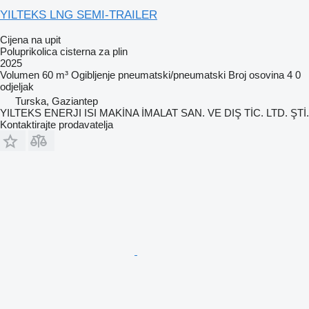
YILTEKS LNG SEMI-TRAILER
Cijena na upit
Poluprikolica cisterna za plin
2025
Volumen
60 m³
Ogibljenje
pneumatski/pneumatski
Broj osovina
4
0
odjeljak
Turska, Gaziantep
YILTEKS ENERJI ISI MAKİNA İMALAT SAN. VE DIŞ TİC. LTD. ŞTİ.
Kontaktirajte prodavatelja