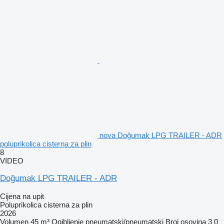
nova Doğumak LPG TRAILER - ADR
poluprikolica cisterna za plin
8
VIDEO
Doğumak LPG TRAILER - ADR
Cijena na upit
Poluprikolica cisterna za plin
2026
Volumen
45 m³
Ogibljenje
pneumatski/pneumatski
Broj osovina
3
0