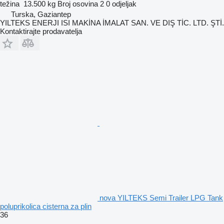
težina
13.500 kg
Broj osovina
2
0 odjeljak
Turska, Gaziantep
YILTEKS ENERJI ISI MAKİNA İMALAT SAN. VE DIŞ TİC. LTD. ŞTİ.
Kontaktirajte prodavatelja
nova YILTEKS Semi Trailer LPG Tank
poluprikolica cisterna za plin
36