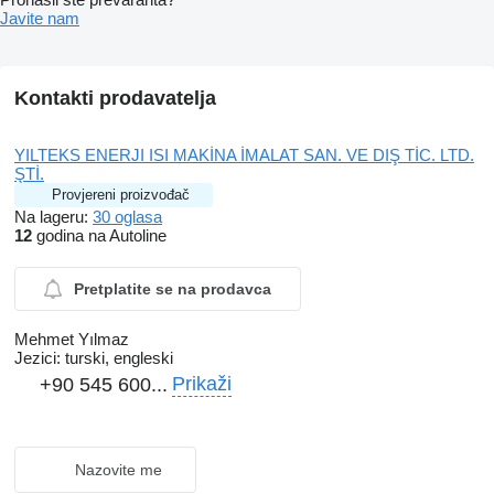
Javite nam
Kontakti prodavatelja
YILTEKS ENERJI ISI MAKİNA İMALAT SAN. VE DIŞ TİC. LTD.
ŞTİ.
Provjereni proizvođač
Na lageru:
30 oglasa
12
godina na Autoline
Pretplatite se na prodavca
Mehmet Yılmaz
Jezici:
turski, engleski
Prikaži
+90 545 600...
Nazovite me