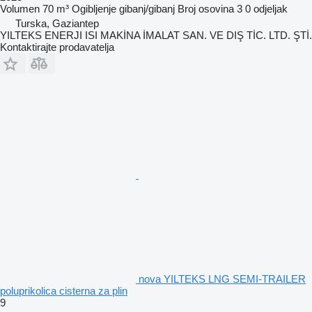
Volumen
70 m³
Ogibljenje
gibanj/gibanj
Broj osovina
3
0 odjeljak
Turska, Gaziantep
YILTEKS ENERJI ISI MAKİNA İMALAT SAN. VE DIŞ TİC. LTD. ŞTİ.
Kontaktirajte prodavatelja
nova YILTEKS LNG SEMI-TRAILER
poluprikolica cisterna za plin
9