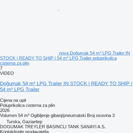
nova Doğumak 54 m³ LPG Trailer IN
STOCK | READY TO SHIP | 54 m³ LPG Trailer poluprikolica
cisterna za plin
7
VIDEO
Doğumak 54 m³ LPG Trailer IN STOCK | READY TO SHIP |
54 m³ LPG Trailer
Cijena na upit
Poluprikolica cisterna za plin
2026
Volumen
54 m³
Ogibljenje
gibanj/pneumatski
Broj osovina
3
Turska, Gaziantep
DOGUMAK TREYLER BASINCLI TANK SANAYI A.S.
Kontaktirajte prodavatelja