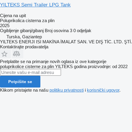
YILTEKS Semi Trailer LPG Tank
Cijena na upit
Poluprikolica cisterna za plin
2025
Ogibljenje
gibanj/gibanj
Broj osovina
3
0 odjeljak
Turska, Gaziantep
YILTEKS ENERJI ISI MAKİNA İMALAT SAN. VE DIŞ TİC. LTD. ŞTİ.
Kontaktirajte prodavatelja
Pretplatite se na primanje novih oglasa iz ove kategorije
poluprikolice cisterne za plin
YILTEKS
godina proizvodnje: od 2022
Potpišite se
Klikom pristajete na našu
politiku privatnosti
i
korisnički ugovor
.