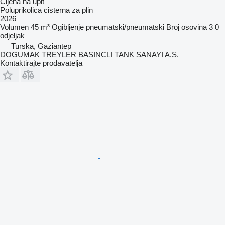
Cijena na upit
Poluprikolica cisterna za plin
2026
Volumen
45 m³
Ogibljenje
pneumatski/pneumatski
Broj osovina
3
0
odjeljak
Turska, Gaziantep
DOGUMAK TREYLER BASINCLI TANK SANAYI A.S.
Kontaktirajte prodavatelja