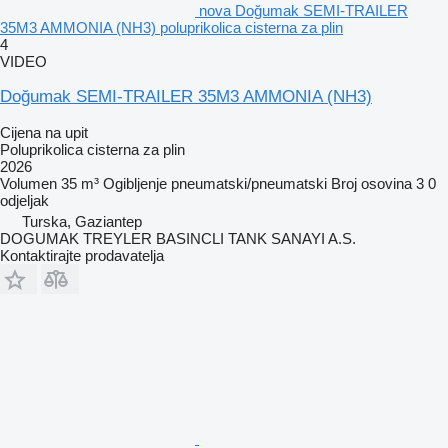
nova Doğumak SEMI-TRAILER
35M3 AMMONIA (NH3) poluprikolica cisterna za plin
4
VIDEO
Doğumak SEMI-TRAILER 35M3 AMMONIA (NH3)
Cijena na upit
Poluprikolica cisterna za plin
2026
Volumen
35 m³
Ogibljenje
pneumatski/pneumatski
Broj osovina
3
0
odjeljak
Turska, Gaziantep
DOGUMAK TREYLER BASINCLI TANK SANAYI A.S.
Kontaktirajte prodavatelja