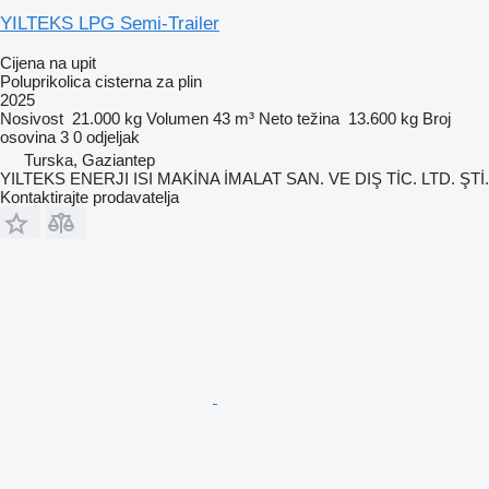
YILTEKS LPG Semi-Trailer
Cijena na upit
Poluprikolica cisterna za plin
2025
Nosivost
21.000 kg
Volumen
43 m³
Neto težina
13.600 kg
Broj
osovina
3
0 odjeljak
Turska, Gaziantep
YILTEKS ENERJI ISI MAKİNA İMALAT SAN. VE DIŞ TİC. LTD. ŞTİ.
Kontaktirajte prodavatelja