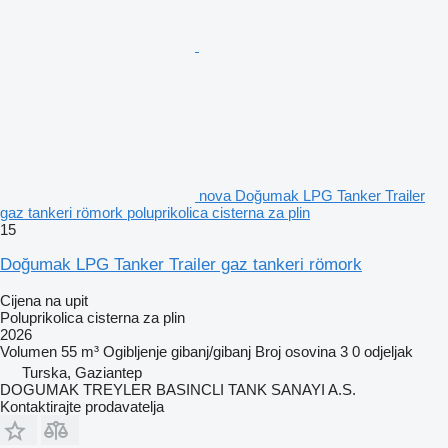
nova Doğumak LPG Tanker Trailer
gaz tankeri römork poluprikolica cisterna za plin
15
Doğumak LPG Tanker Trailer gaz tankeri römork
Cijena na upit
Poluprikolica cisterna za plin
2026
Volumen
55 m³
Ogibljenje
gibanj/gibanj
Broj osovina
3
0 odjeljak
Turska, Gaziantep
DOGUMAK TREYLER BASINCLI TANK SANAYI A.S.
Kontaktirajte prodavatelja