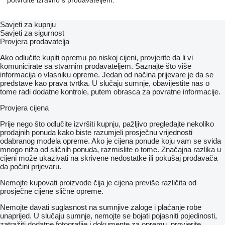
potvrdite izravno s prodavateljem.
Savjeti za kupnju
Savjeti za sigurnost
Provjera prodavatelja
Ako odlučite kupiti opremu po niskoj cijeni, provjerite da li vi
komunicirate sa stvarnim prodavateljem. Saznajte što više
informacija o vlasniku opreme. Jedan od načina prijevare je da se
predstave kao prava tvrtka. U slučaju sumnje, obavijestite nas o
tome radi dodatne kontrole, putem obrasca za povratne informacije.
Provjera cijena
Prije nego što odlučite izvršiti kupnju, pažljivo pregledajte nekoliko
prodajnih ponuda kako biste razumjeli prosječnu vrijednosti
odabranog modela opreme. Ako je cijena ponude koju vam se sviđa
mnogo niža od sličnih ponuda, razmislite o tome. Značajna razlika u
cijeni može ukazivati ​​na skrivene nedostatke ili pokušaj prodavača
da počini prijevaru.
Nemojte kupovati proizvode čija je cijena previše različita od
prosječne cijene slične opreme.
Nemojte davati suglasnost na sumnjive zaloge i plaćanje robe
unaprijed. U slučaju sumnje, nemojte se bojati pojasniti pojedinosti,
zatražiti dodatne fotografije i dokumente za opremu, provjerite