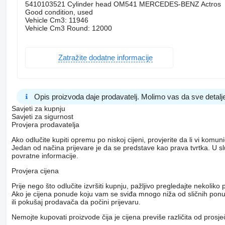
5410103521 Cylinder head OM541 MERCEDES-BENZ Actros
Good condition, used
Vehicle Cm3: 11946
Vehicle Cm3 Round: 12000
Zatražite dodatne informacije
Opis proizvoda daje prodavatelj. Molimo vas da sve detalje
Savjeti za kupnju
Savjeti za sigurnost
Provjera prodavatelja
Ako odlučite kupiti opremu po niskoj cijeni, provjerite da li vi komu
Jedan od načina prijevare je da se predstave kao prava tvrtka. U s
povratne informacije.
Provjera cijena
Prije nego što odlučite izvršiti kupnju, pažljivo pregledajte nekol
Ako je cijena ponude koju vam se sviđa mnogo niža od sličnih ponuda
ili pokušaj prodavača da počini prijevaru.
Nemojte kupovati proizvode čija je cijena previše različita od prosj