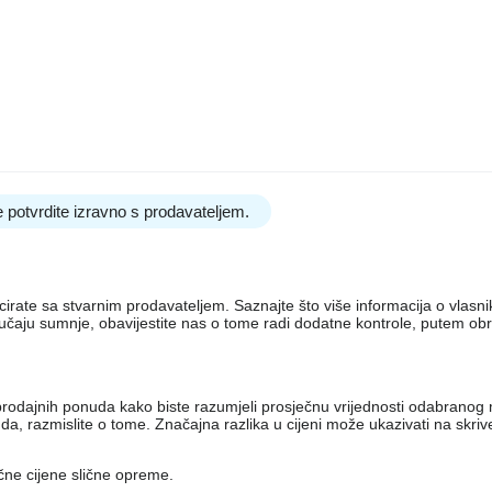
 potvrdite izravno s prodavateljem.
nicirate sa stvarnim prodavateljem. Saznajte što više informacija o vlas
lučaju sumnje, obavijestite nas o tome radi dodatne kontrole, putem ob
iko prodajnih ponuda kako biste razumjeli prosječnu vrijednosti odabran
, razmislite o tome. Značajna razlika u cijeni može ukazivati ​​na skri
ečne cijene slične opreme.