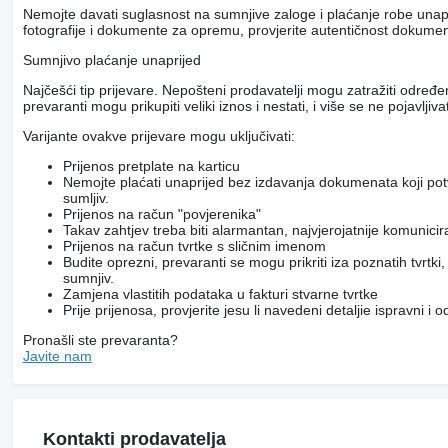
Nemojte davati suglasnost na sumnjive zaloge i plaćanje robe unapri
fotografije i dokumente za opremu, provjerite autentičnost dokumenat
Sumnjivo plaćanje unaprijed
Najčešći tip prijevare. Nepošteni prodavatelji mogu zatražiti određ
prevaranti mogu prikupiti veliki iznos i nestati, i više se ne pojavljivat
Varijante ovakve prijevare mogu uključivati:
Prijenos pretplate na karticu
Nemojte plaćati unaprijed bez izdavanja dokumenata koji pot
sumljiv.
Prijenos na račun "povjerenika"
Takav zahtjev treba biti alarmantan, najvjerojatnije komunici
Prijenos na račun tvrtke s sličnim imenom
Budite oprezni, prevaranti se mogu prikriti iza poznatih tvrtk
sumnjiv.
Zamjena vlastitih podataka u fakturi stvarne tvrtke
Prije prijenosa, provjerite jesu li navedeni detaljie ispravni i
Pronašli ste prevaranta?
Javite nam
Kontakti prodavatelja