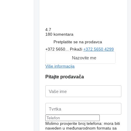
4.7
180 komentara
Pretplatite se na prodavca
+372 5650...
Prikaži
+372 5650 4299
Nazovite me
Više informacija
Pitajte prodavača
Zatražite dodatne
fotografije
Molimo provjerite broj telefona: mora biti
naveden u međunarodnom formatu sa