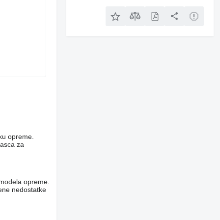
niku opreme.
rasca za
og modela opreme.
vene nedostatke