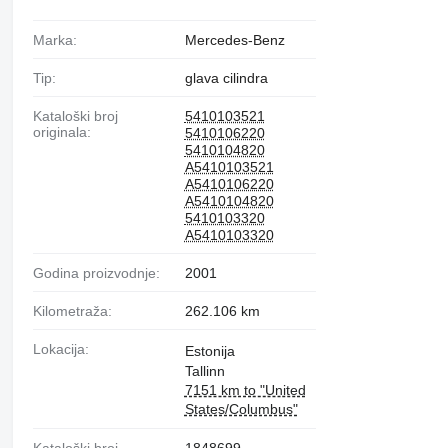
Marka:
Mercedes-Benz
Tip:
glava cilindra
Kataloški broj
5410103521
originala:
5410106220
5410104820
A5410103521
A5410106220
A5410104820
5410103320
A5410103320
Godina proizvodnje:
2001
Kilometraža:
262.106 km
Lokacija:
Estonija
Tallinn
7151 km to "United
States/Columbus"
Kataloški broj
1848699