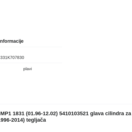
nformacije
331K707830
plavi
P1 1831 (01.96-12.02) 5410103521 glava cilindra za
996-2014) tegljača