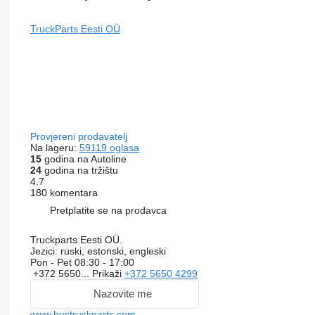
TruckParts Eesti OÜ
Provjereni prodavatelj
Na lageru:
59119 oglasa
15
godina na Autoline
24
godina na tržištu
4.7
180 komentara
Pretplatite se na prodavca
Truckparts Eesti OÜ.
Jezici:
ruski, estonski, engleski
Pon - Pet
08:30 - 17:00
+372 5650...
Prikaži
+372 5650 4299
Nazovite me
www.bustruckparts.com