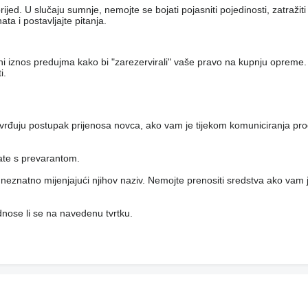
jed. U slučaju sumnje, nemojte se bojati pojasniti pojedinosti, zatražit
a i postavljajte pitanja.
eni iznos predujma kako bi "zarezervirali" vaše pravo na kupnju opreme.
i.
vrđuju postupak prijenosa novca, ako vam je tijekom komuniciranja pro
rate s prevarantom.
i, neznatno mijenjajući njihov naziv. Nemojte prenositi sredstva ako vam j
 odnose li se na navedenu tvrtku.