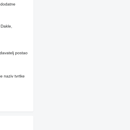
i dodatne
 Dakle,
davatelj postao
e naziv tvrtke