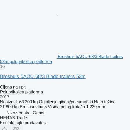
Broshuis 5AOU-68/3 Blade trailers
53m poluprikolica platforma
16
Broshuis 5AOU-68/3 Blade trailers 53m
Cijena na upit
Poluprikolica platforma
2017
Nosivost
63.200 kg
Ogibljenje
gibanj/pneumatski
Neto težina
21.800 kg
Broj osovina
5
Visina petog kotača
1.230 mm
Nizozemska, Gendt
HERAS Trade
Kontaktirajte prodavatelja