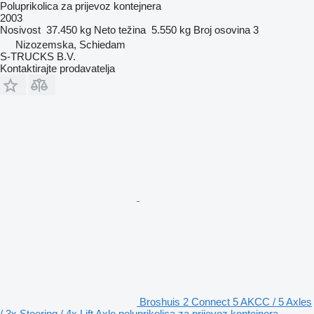
Poluprikolica za prijevoz kontejnera
2003
Nosivost
37.450 kg
Neto težina
5.550 kg
Broj osovina
3
Nizozemska, Schiedam
S-TRUCKS B.V.
Kontaktirajte prodavatelja
Broshuis 2 Connect 5 AKCC / 5 Axles
/ 3x Steering / 4x Lift Axle poluprikolica za prijevoz kontejnera