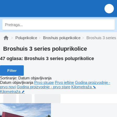
Poluprikolice
Broshuis poluprikolice
Broshuis 3 series
Broshuis 3 series poluprikolice
47 oglasa:
Broshuis 3 series poluprikolice
Filter
Sortiranje
:
Datum objavljivanja
Datum objavljivanja
Prvo skupe
Prvo jeftine
Godina proizvodnje -
prvo novi
Godina proizvodnje - prvo stare
Kilometraža ⬊
Kilometraža ⬈