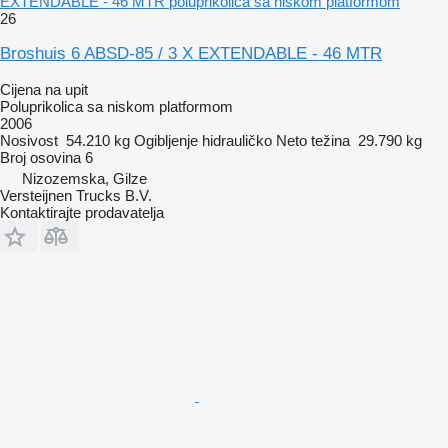
EXTENDABLE - 46 MTR poluprikolica sa niskom platformom
26
Broshuis 6 ABSD-85 / 3 X EXTENDABLE - 46 MTR
Cijena na upit
Poluprikolica sa niskom platformom
2006
Nosivost
54.210 kg
Ogibljenje
hidrauličko
Neto težina
29.790 kg
Broj osovina
6
Nizozemska, Gilze
Versteijnen Trucks B.V.
Kontaktirajte prodavatelja