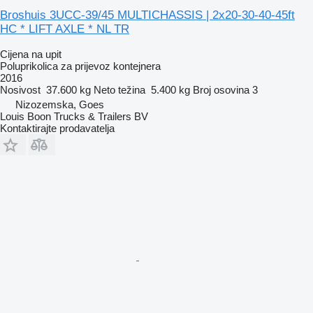
Broshuis 3UCC-39/45 MULTICHASSIS | 2x20-30-40-45ft
HC * LIFT AXLE * NL TR
Cijena na upit
Poluprikolica za prijevoz kontejnera
2016
Nosivost
37.600 kg
Neto težina
5.400 kg
Broj osovina
3
Nizozemska, Goes
Louis Boon Trucks & Trailers BV
Kontaktirajte prodavatelja