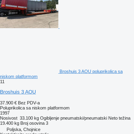
Broshuis 3 AOU poluprikolica sa
niskom platformom
11
Broshuis 3 AOU
37.900 €
Bez PDV-a
Poluprikolica sa niskom platformom
1997
Nosivost
33.100 kg
Ogibljenje
pneumatski/pneumatski
Neto težina
19.400 kg
Broj osovina
3
Poljska, Chojnice