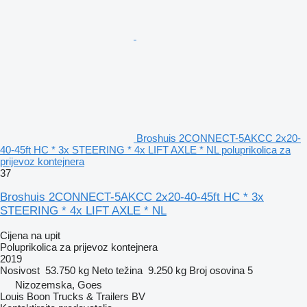
Broshuis 2CONNECT-5AKCC 2x20-
40-45ft HC * 3x STEERING * 4x LIFT AXLE * NL poluprikolica za
prijevoz kontejnera
37
Broshuis 2CONNECT-5AKCC 2x20-40-45ft HC * 3x
STEERING * 4x LIFT AXLE * NL
Cijena na upit
Poluprikolica za prijevoz kontejnera
2019
Nosivost
53.750 kg
Neto težina
9.250 kg
Broj osovina
5
Nizozemska, Goes
Louis Boon Trucks & Trailers BV