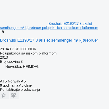
Broshuis E2190/27 3 akslet
semihenger m/ kjørebruer poluprikolica sa niskom platformom
19
Broshuis E2190/27 3 akslet semihenger m/ kjørebruer
29.040 €
319.000 NOK
Poluprikolica sa niskom platformom
2013
Broj osovina
3
Norveška, HEIMDAL
ATS Norway AS
9
godina na Autoline
Kontaktirajte prodavatelja