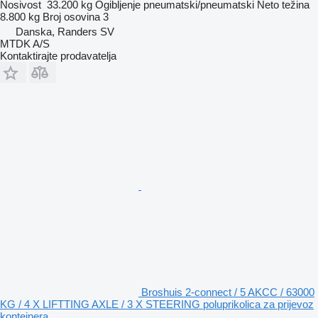
Nosivost
33.200 kg
Ogibljenje
pneumatski/pneumatski
Neto težina
8.800 kg
Broj osovina
3
Danska, Randers SV
MTDK A/S
Kontaktirajte prodavatelja
Broshuis 2-connect / 5 AKCC / 63000
KG / 4 X LIFTTING AXLE / 3 X STEERING poluprikolica za prijevoz
kontejnera