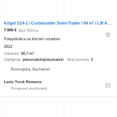
Kögel S24-1 / Curtainsider Semi-Trailer / 94 m³ / Lift Axle / Safety R
7.900 €
Bez PDV-a
Poluprikolica sa kliznim ceradom
2012
Volumen
90,7 m³
Ogibljenje
pneumatski/pneumatski
Broj osovina
3
Rumunjska, Bucharest
Laslo Truck Romania