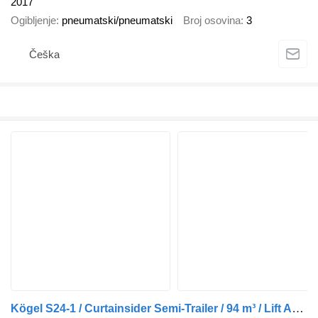
2017
Ogibljenje
pneumatski/pneumatski
Broj osovina
3
Češka
Kögel S24-1 / Curtainsider Semi-Trailer / 94 m³ / Lift Axle / Safety R