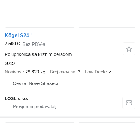
Kögel S24-1
7.500 €
Bez PDV-a
Poluprikolica sa kliznim ceradom
2019
Nosivost
29.620 kg
Broj osovina
3
Low Deck
✓
Češka, Nové Strašecí
LOSL s.r.o.