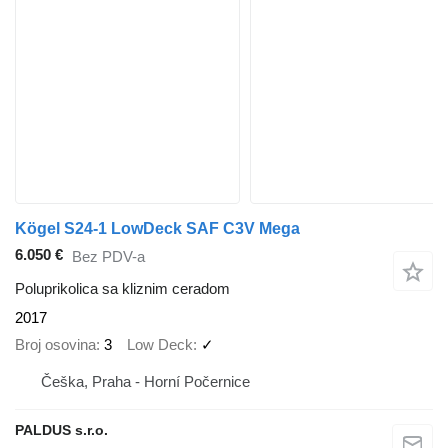
Kögel S24-1 LowDeck SAF C3V Mega
6.050 €
Bez PDV-a
Poluprikolica sa kliznim ceradom
2017
Broj osovina
3
Low Deck
✓
Češka, Praha - Horní Počernice
PALDUS s.r.o.