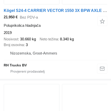
Kögel S24-4 CARRIER VECTOR 1550 3X BPW AXLE DISC BRAKES
21.950 €
Bez PDV-a
Poluprikolica hladnjača
2019
Nosivost
30.660 kg
Neto težina
8.340 kg
Broj osovina
3
Nizozemska, Groot-Ammers
RH Trucks BV