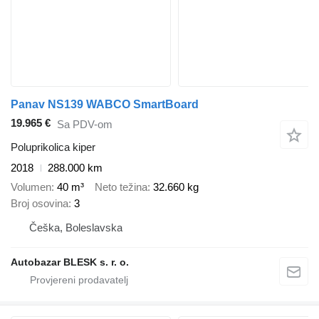
Panav NS139 WABCO SmartBoard
19.965 €
Sa PDV-om
Poluprikolica kiper
2018
288.000 km
Volumen
40 m³
Neto težina
32.660 kg
Broj osovina
3
Češka, Boleslavska
Autobazar BLESK s. r. o.