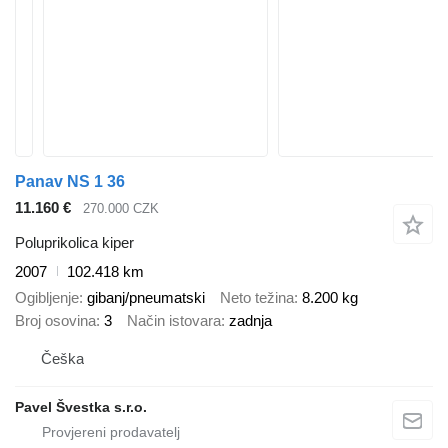
Panav NS 1 36
11.160 €
270.000 CZK
Poluprikolica kiper
2007
102.418 km
Ogibljenje
gibanj/pneumatski
Neto težina
8.200 kg
Broj osovina
3
Način istovara
zadnja
Češka
Pavel Švestka s.r.o.