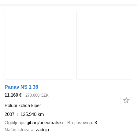
Panav NS 1 36
11.160 €
270.000 CZK
Poluprikolica kiper
2007
125.940 km
Ogibljenje
gibanj/pneumatski
Broj osovina
3
Način istovara
zadnja