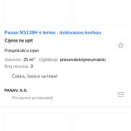
Panav NS139H s termo - izolovanou korbou
Cijena na upit
Poluprikolica kiper
Volumen
25 m³
Ogibljenje
pneumatski/pneumatski
Broj osovina
3
Češka, Senice na Hané
PANAV, A.S.