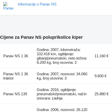
Informacije o Panav NS
Cijene za Panav NS poluprikolice kiper
Godina: 2007, kilometraža:
102.418 km, ogibljenje:
Panav NS 1 36
11.160 €
gibanj/pneumatski, neto težina:
8.200 kg, broj osovina: 3
Panav NS 1 36
Godina: 2007, nosivost: 34.060
9.600 €
traktor
kg, broj osovina: 3
Godina: 2016, ogibljenje:
Panav NS 139
pneumatski/pneumatski, način
25.880 €
istovara: zadnja
Godina: 2006, nosivost: 26.120