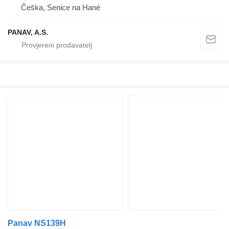
Češka, Senice na Hané
PANAV, A.S.
Panav NS139H