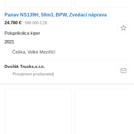
Panav NS139H, 50m3, BPW, Zvedací náprava
24.760 €
599.000 CZK
Poluprikolica kiper
2021
Češka, Velké Meziříčí
Dvořák Trucks,s.r.o.