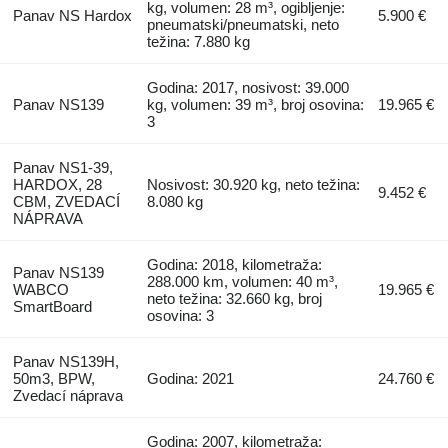
kg, volumen: 28 m³, ogibljenje:
Panav NS Hardox
5.900 €
pneumatski/pneumatski, neto
težina: 7.880 kg
Godina: 2017, nosivost: 39.000
Panav NS139
kg, volumen: 39 m³, broj osovina:
19.965 €
3
Panav NS1-39,
HARDOX, 28
Nosivost: 30.920 kg, neto težina:
9.452 €
CBM, ZVEDACÍ
8.080 kg
NÁPRAVA
Godina: 2018, kilometraža:
Panav NS139
288.000 km, volumen: 40 m³,
WABCO
19.965 €
neto težina: 32.660 kg, broj
SmartBoard
osovina: 3
Panav NS139H,
50m3, BPW,
Godina: 2021
24.760 €
Zvedací náprava
Godina: 2007, kilometraža: