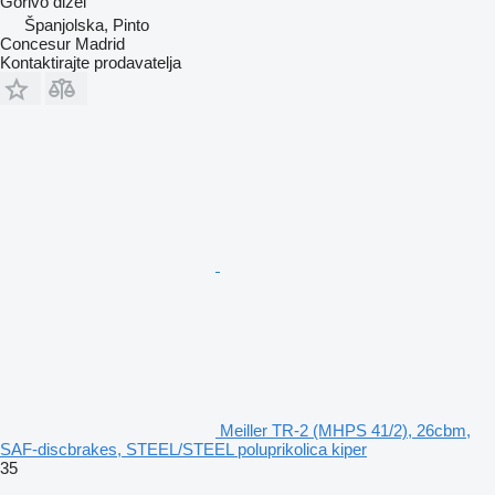
Gorivo
dizel
Španjolska, Pinto
Concesur Madrid
Kontaktirajte prodavatelja
Meiller TR-2 (MHPS 41/2), 26cbm,
SAF-discbrakes, STEEL/STEEL poluprikolica kiper
35