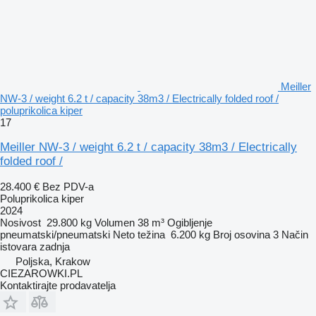
Meiller
NW-3 / weight 6.2 t / capacity 38m3 / Electrically folded roof /
poluprikolica kiper
17
Meiller NW-3 / weight 6.2 t / capacity 38m3 / Electrically
folded roof /
28.400 €
Bez PDV-a
Poluprikolica kiper
2024
Nosivost
29.800 kg
Volumen
38 m³
Ogibljenje
pneumatski/pneumatski
Neto težina
6.200 kg
Broj osovina
3
Način
istovara
zadnja
Poljska, Krakow
CIEZAROWKI.PL
Kontaktirajte prodavatelja