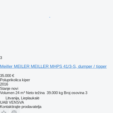
3
Meiller MEILER MEILLER MHPS 41/3-S, dumper / tipper
35.000 €
Poluprikolica kiper
2016
Stanje
novi
Volumen
24 m³
Neto težina
39.000 kg
Broj osovina
3
Litvanija, Lieplaukalė
UAB VENSVA
Kontaktirajte prodavatelja