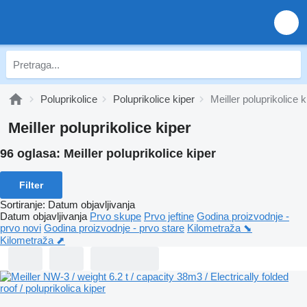
Poluprikolice
Poluprikolice kiper
Meiller poluprikolice k
Meiller poluprikolice kiper
96 oglasa:
Meiller poluprikolice kiper
Filter
Sortiranje
:
Datum objavljivanja
Datum objavljivanja
Prvo skupe
Prvo jeftine
Godina proizvodnje -
prvo novi
Godina proizvodnje - prvo stare
Kilometraža ⬊
Kilometraža ⬈