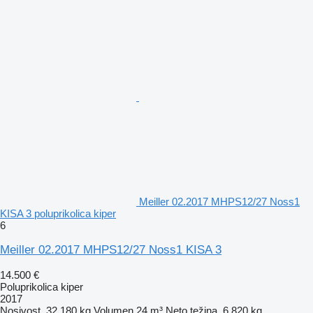
Meiller 02.2017 MHPS12/27 Noss1
KISA 3 poluprikolica kiper
6
Meiller 02.2017 MHPS12/27 Noss1 KISA 3
14.500 €
Poluprikolica kiper
2017
Nosivost
32.180 kg
Volumen
24 m³
Neto težina
6.820 kg