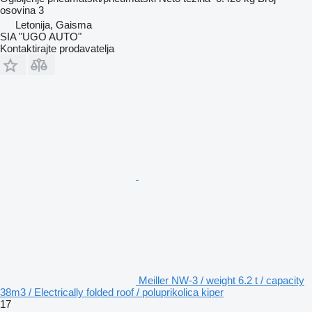
osovina
3
Letonija, Gaisma
SIA "UGO AUTO"
Kontaktirajte prodavatelja
Meiller NW-3 / weight 6.2 t / capacity
38m3 / Electrically folded roof / poluprikolica kiper
17