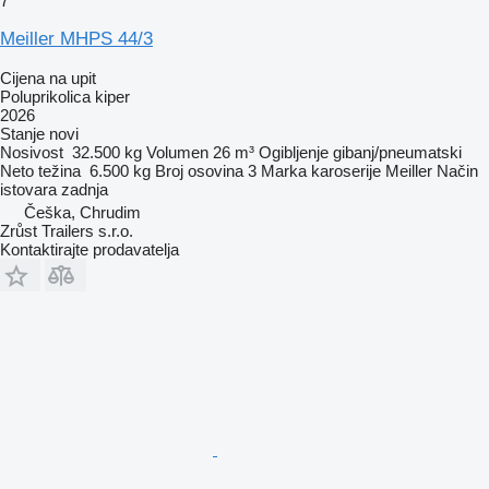
7
Meiller MHPS 44/3
Cijena na upit
Poluprikolica kiper
2026
Stanje
novi
Nosivost
32.500 kg
Volumen
26 m³
Ogibljenje
gibanj/pneumatski
Neto težina
6.500 kg
Broj osovina
3
Marka karoserije
Meiller
Način
istovara
zadnja
Češka, Chrudim
Zrůst Trailers s.r.o.
Kontaktirajte prodavatelja