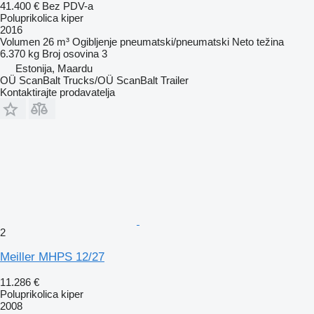
41.400 €
Bez PDV-a
Poluprikolica kiper
2016
Volumen
26 m³
Ogibljenje
pneumatski/pneumatski
Neto težina
6.370 kg
Broj osovina
3
Estonija, Maardu
OÜ ScanBalt Trucks/OÜ ScanBalt Trailer
Kontaktirajte prodavatelja
2
Meiller MHPS 12/27
11.286 €
Poluprikolica kiper
2008