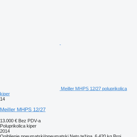
Meiller MHPS 12/27 poluprikolica
kiper
14
Meiller MHPS 12/27
13.000 €
Bez PDV-a
Poluprikolica kiper
2014
Ogibljenje
pneumatski/pneumatski
Neto težina
6.420 kg
Broj