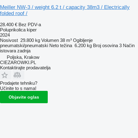
Meiller NW-3 / weight 6.2 t / capacity 38m3 / Electrically
folded roof /
28.400 €
Bez PDV-a
Poluprikolica kiper
2024
Nosivost
29.800 kg
Volumen
38 m³
Ogibljenje
pneumatski/pneumatski
Neto težina
6.200 kg
Broj osovina
3
Način
istovara
zadnja
Poljska, Krakow
CIEZAROWKI.PL
Kontaktirajte prodavatelja
Prodajete tehniku?
Učinite to s nama!
Objavite oglas