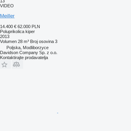
13
VIDEO
Meiller
14.400 €
62.000 PLN
Poluprikolica kiper
2013
Volumen
28 m³
Broj osovina
3
Poljska, Modliborzyce
Davidson Company Sp. z o.o.
Kontaktirajte prodavatelja