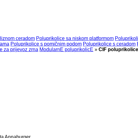
 kliznom ceradom
Poluprikolice sa niskom platformom
Poluprikol
rmama
Poluprikolice s pomičnim podom
Poluprikolice s ceradom
e za prijevoz zrna
ModularnE poluprikolicE
»
CIF poluprikolice
ta
Annaburger