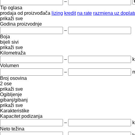
–
Tip oglasa
prodaja
od proizvođača
lizing
kredit
na rate
razmjena uz doplatu
prikaži sve
Godina proizvodnje
–
Boja
bijeli
sivi
prikaži sve
Kilometraža
–
Volumen
–
m
Broj osovina
2 ose
prikaži sve
Ogibljenje
gibanj/gibanj
prikaži sve
Karakteristike
Kapacitet podizanja
–
k
Neto težina