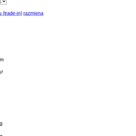
 (trade-in)
razmjena
km
³
g