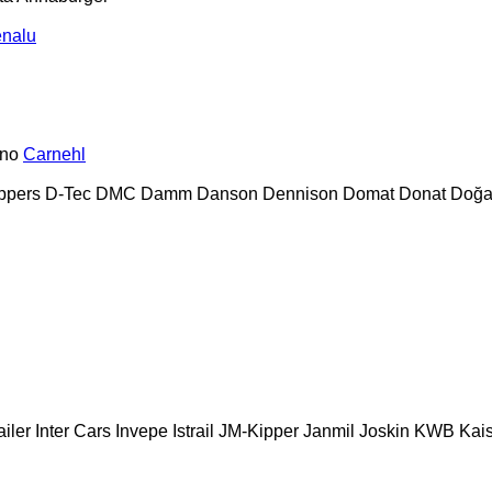
nalu
no
Carnehl
ppers
D-Tec
DMC
Damm
Danson
Dennison
Domat
Donat
Doğa
ailer
Inter Cars
Invepe
Istrail
JM-Kipper
Janmil
Joskin
KWB
Kai