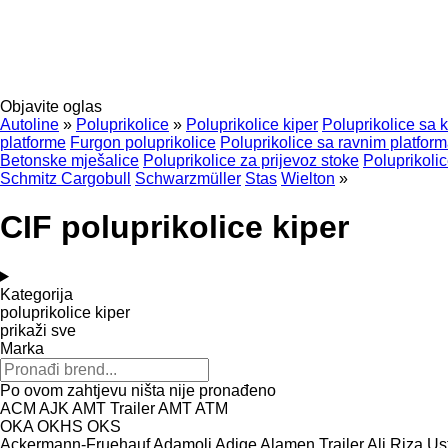
Objavite oglas
Autoline
»
Poluprikolice
»
Poluprikolice kiper
Poluprikolice sa
platforme
Furgon poluprikolice
Poluprikolice sa ravnim platfo
Betonske mješalice
Poluprikolice za prijevoz stoke
Poluprikolic
Schmitz Cargobull
Schwarzmüller
Stas
Wielton
»
CIF poluprikolice kiper
Kategorija
poluprikolice kiper
prikaži sve
Marka
Po ovom zahtjevu ništa nije pronađeno
ACM
AJK
AMT Trailer
AMT
ATM
OKA
OKHS
OKS
Ackermann-Fruehauf
Adamoli
Adige
Alamen Trailer
Ali Riza Us