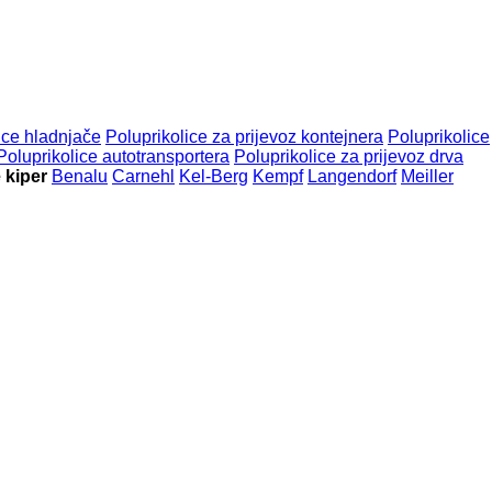
ice hladnjače
Poluprikolice za prijevoz kontejnera
Poluprikolice
Poluprikolice autotransportera
Poluprikolice za prijevoz drva
 kiper
Benalu
Carnehl
Kel-Berg
Kempf
Langendorf
Meiller