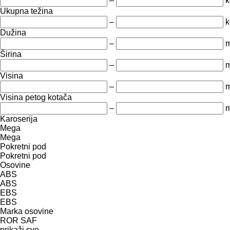
–
k
Ukupna težina
–
k
Dužina
–
Širina
–
Visina
–
Visina petog kotača
–
Karoserija
Mega
Mega
Pokretni pod
Pokretni pod
Osovine
ABS
ABS
EBS
EBS
Marka osovine
ROR
SAF
prikaži sve