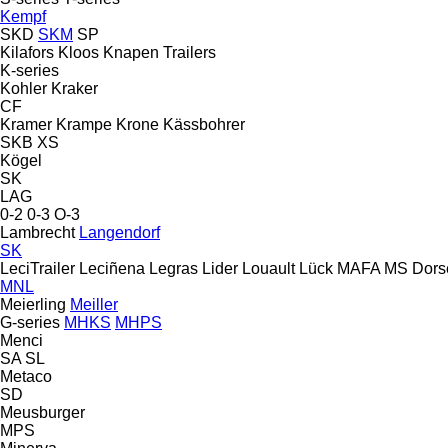
Kempf
SKD
SKM
SP
Kilafors
Kloos
Knapen Trailers
K-series
Kohler
Kraker
CF
Kramer
Krampe
Krone
Kässbohrer
SKB
XS
Kögel
SK
LAG
0-2
0-3
O-3
Lambrecht
Langendorf
SK
LeciTrailer
Leciñena
Legras
Lider
Louault
Lück
MAFA
MS Dors
MNL
Meierling
Meiller
G-series
MHKS
MHPS
Menci
SA
SL
Metaco
SD
Meusburger
MPS