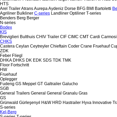
HTS
Arel Trailer
Atrans
Aurepa
Aydeniz Dorse
BFG
BMI
Bartoletti
Be
Agriliner
Bulkliner
C-series
Landliner
Optiliner
T-series
Benders
Berg
Berger
N-series
Bodex
KIS
Breviglieri
Bulthuis
CHIV Trailer
CIF
CIMC
CMT
Cardi
Carmosi
CHKS
Castera
Ceylan
Ceytreyler
Chieftain
Coder
Crane Fruehauf
Cu
ZDK
Feber
Fliegl
DHKA
DHKS
DK
EDK
SDS
TDK
TMK
Floor
Fortschritt
HW
Fruehauf
Oplegger
Fudeng
GS Meppel
GT
Galtrailer
Galucho
SGB
General Trailers
General
General
Granalu
Gras
GS
Grünwald
Gürleşenyıl
H&W
HRD
Hastrailer
Hyva
Innovative Tr
S-series
Kel-Berg
S-series
T-series