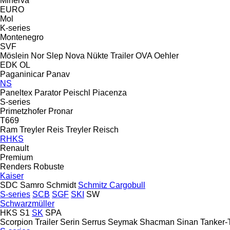
Minerva
EURO
Mol
K-series
Montenegro
SVF
Möslein
Nor Slep
Nova
Nükte Trailer
OVA
Oehler
EDK
OL
Paganinicar
Panav
NS
Paneltex
Parator
Peischl
Piacenza
S-series
Primetzhofer
Pronar
T669
Ram Treyler
Reis Treyler
Reisch
RHKS
Renault
Premium
Renders
Robuste
Kaiser
SDC
Samro
Schmidt
Schmitz Cargobull
S-series
SCB
SGF
SKI
SW
Schwarzmüller
HKS
S1
SK
SPA
Scorpion Trailer
Serin
Serrus
Seymak
Shacman
Sinan Tanker-T