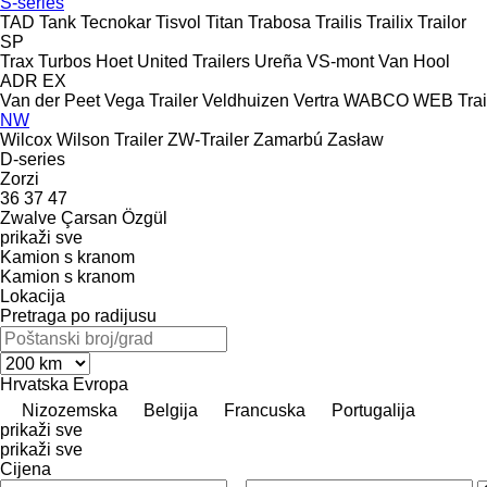
S-series
TAD
Tank
Tecnokar
Tisvol
Titan
Trabosa
Trailis
Trailix
Trailor
SP
Trax
Turbos Hoet
United Trailers
Ureña
VS-mont
Van Hool
ADR
EX
Van der Peet
Vega Trailer
Veldhuizen
Vertra
WABCO
WEB Trai
NW
Wilcox
Wilson Trailer
ZW-Trailer
Zamarbú
Zasław
D-series
Zorzi
36
37
47
Zwalve
Çarsan
Özgül
prikaži sve
Kamion s kranom
Kamion s kranom
Lokacija
Pretraga po radijusu
Hrvatska
Evropa
Nizozemska
Belgija
Francuska
Portugalija
prikaži sve
prikaži sve
Cijena