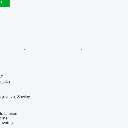
as
BP
dnjača
aljevstvo, Sawley
s Limited
line
davatelja