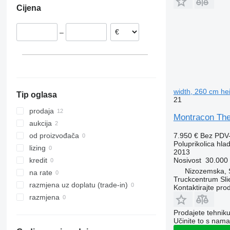
Cijena
Rumunjska
–
width, 260 cm hei
Tip oglasa
21
prodaja
Montracon The
aukcija
7.950 €
Bez PDV
od proizvođača
Poluprikolica hla
lizing
2013
Nosivost
30.000
kredit
Nizozemska, S
na rate
Truckcentrum Sli
razmjena uz doplatu (trade-in)
Kontaktirajte pro
razmjena
Prodajete tehnik
Učinite to s nama