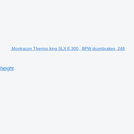
Montracon Thermo king SLX E 300, ,BPW drumbrakes, 248
height