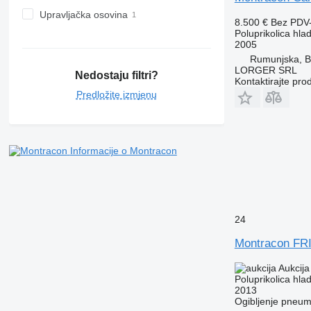
Upravljačka osovina
8.500 €
Bez PDV
Poluprikolica hla
2005
Rumunjska, B
LORGER SRL
Nedostaju filtri?
Kontaktirajte pro
Predložite izmjenu
Informacije o Montracon
24
Montracon F
Aukcija
Poluprikolica hla
2013
Ogibljenje
pneuma