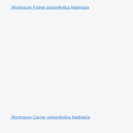
Montracon Fridge poluprikolica hladnjača
Montracon Carrier poluprikolica hladnjača