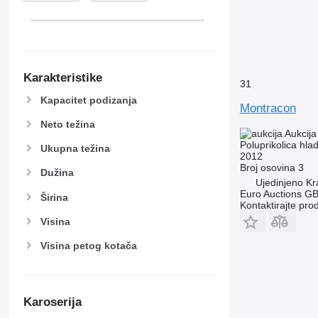
Karakteristike
31
Kapacitet podizanja
Montracon
Neto težina
Aukcija
Poluprikolica hla
Ukupna težina
2012
Broj osovina
3
Dužina
Ujedinjeno Kr
Euro Auctions G
Širina
Kontaktirajte pro
Visina
Visina petog kotača
Karoserija