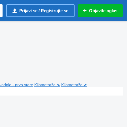
Prijavi se / Registrujte se
Objavite oglas
vodnje - prvo stare
Kilometraža ⬊
Kilometraža ⬈