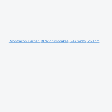
Montracon Carrier ,BPW drumbrakes, 247 width, 260 cm