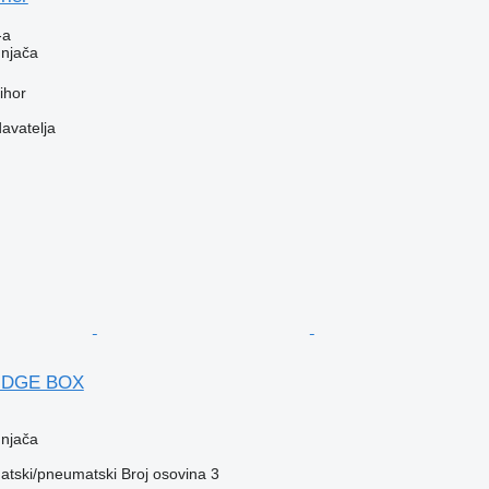
-a
dnjača
ihor
davatelja
RIDGE BOX
dnjača
tski/pneumatski
Broj osovina
3