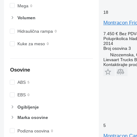
Mega
18
Volumen
Montracon Fri
Hidraulična rampa
7.450 €
Bez PDV
Poluprikolica hla
2014
Kuke za meso
Broj osovina
3
Nizozemska, 
Lievaart Trucks B
Kontaktirajte pro
Osovine
ABS
EBS
Ogibljenje
Marka osovine
5
Podizna osovina
Montracon Car