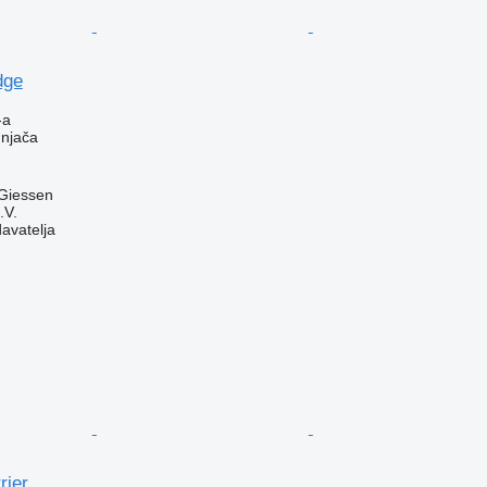
dge
-a
dnjača
Giessen
.V.
davatelja
rier