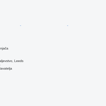
dnjača
aljevstvo, Leeds
B
davatelja