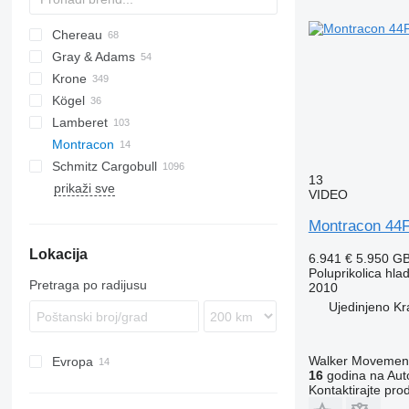
Chereau
AS
BPO
Gray & Adams
CSD
TXA
L-series
SZS
Oplegger
Krone
Inogam
T-series
GA
Kögel
Tecnogam
SD
Lamberet
SDK
S 24
Montracon
SDP
ZVKA
LVFS
LTF
MPS
TRS
Schmitz Cargobull
SDR
SR2
S-series
T-series
ROC
SP
13
prikaži sve
SZ
KO
SPA
SF
S-series
F-series
TO
VS
VIDEO
TKS
MEGA
Montracon 44
S-series
Lokacija
SCB
6.941 €
5.950 G
Poluprikolica hla
SKO
Pretraga po radijusu
2010
Ujedinjeno Kr
Walker Movement
Evropa
16
godina na Auto
Ujedinjeno Kraljevstvo
Kontaktirajte pro
Nizozemska