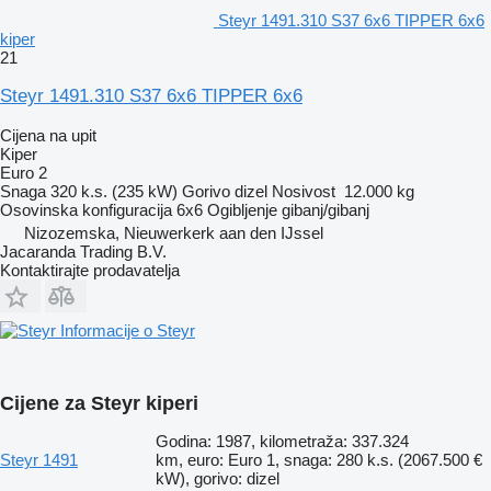
Steyr 1491.310 S37 6x6 TIPPER 6x6
kiper
21
Steyr 1491.310 S37 6x6 TIPPER 6x6
Cijena na upit
Kiper
Euro 2
Snaga
320 k.s. (235 kW)
Gorivo
dizel
Nosivost
12.000 kg
Osovinska konfiguracija
6x6
Ogibljenje
gibanj/gibanj
Nizozemska, Nieuwerkerk aan den IJssel
Jacaranda Trading B.V.
Kontaktirajte prodavatelja
Informacije o Steyr
Cijene za Steyr kiperi
Godina: 1987, kilometraža: 337.324
Steyr 1491
km, euro: Euro 1, snaga: 280 k.s. (206
7.500 €
kW), gorivo: dizel