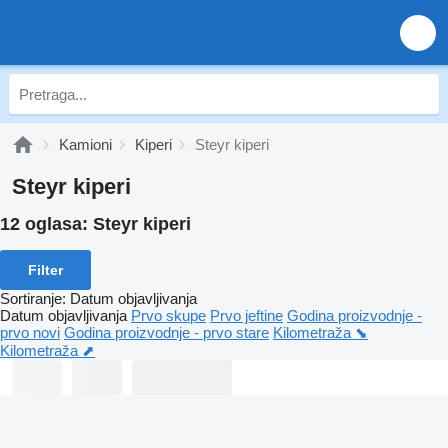
Kamioni
Kiperi
Steyr kiperi
Steyr kiperi
12 oglasa:
Steyr kiperi
Filter
Sortiranje
:
Datum objavljivanja
Datum objavljivanja
Prvo skupe
Prvo jeftine
Godina proizvodnje -
prvo novi
Godina proizvodnje - prvo stare
Kilometraža ⬊
Kilometraža ⬈