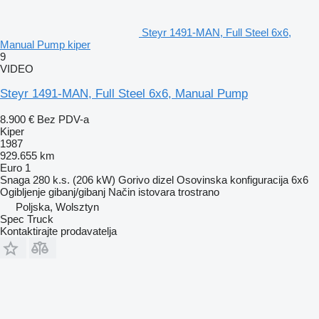
Steyr 1491-MAN, Full Steel 6x6,
Manual Pump kiper
9
VIDEO
Steyr 1491-MAN, Full Steel 6x6, Manual Pump
8.900 €
Bez PDV-a
Kiper
1987
929.655 km
Euro 1
Snaga
280 k.s. (206 kW)
Gorivo
dizel
Osovinska konfiguracija
6x6
Ogibljenje
gibanj/gibanj
Način istovara
trostrano
Poljska, Wolsztyn
Spec Truck
Kontaktirajte prodavatelja