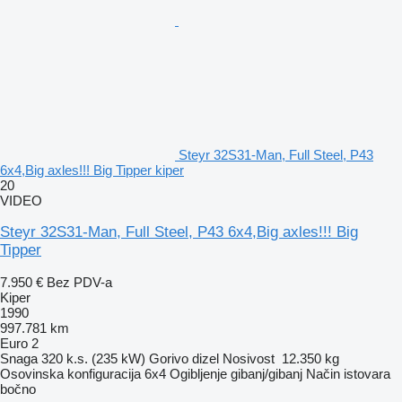
Steyr 32S31-Man, Full Steel, P43
6x4,Big axles!!! Big Tipper kiper
20
VIDEO
Steyr 32S31-Man, Full Steel, P43 6x4,Big axles!!! Big
Tipper
7.950 €
Bez PDV-a
Kiper
1990
997.781 km
Euro 2
Snaga
320 k.s. (235 kW)
Gorivo
dizel
Nosivost
12.350 kg
Osovinska konfiguracija
6x4
Ogibljenje
gibanj/gibanj
Način istovara
bočno