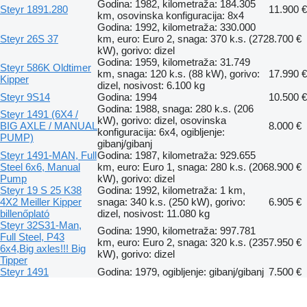
Godina: 1982, kilometraža: 184.305
Steyr 1891.280
11.900 €
km, osovinska konfiguracija: 8x4
Godina: 1992, kilometraža: 330.000
Steyr 26S 37
km, euro: Euro 2, snaga: 370 k.s. (272
8.700 €
kW), gorivo: dizel
Godina: 1959, kilometraža: 31.749
Steyr 586K Oldtimer
km, snaga: 120 k.s. (88 kW), gorivo:
17.990 €
Kipper
dizel, nosivost: 6.100 kg
Steyr 9S14
Godina: 1994
10.500 €
Godina: 1988, snaga: 280 k.s. (206
Steyr 1491 (6X4 /
kW), gorivo: dizel, osovinska
BIG AXLE / MANUAL
8.000 €
konfiguracija: 6x4, ogibljenje:
PUMP)
gibanj/gibanj
Steyr 1491-MAN, Full
Godina: 1987, kilometraža: 929.655
Steel 6x6, Manual
km, euro: Euro 1, snaga: 280 k.s. (206
8.900 €
Pump
kW), gorivo: dizel
Steyr 19 S 25 K38
Godina: 1992, kilometraža: 1 km,
4X2 Meiller Kipper
snaga: 340 k.s. (250 kW), gorivo:
6.905 €
billenőplató
dizel, nosivost: 11.080 kg
Steyr 32S31-Man,
Godina: 1990, kilometraža: 997.781
Full Steel, P43
km, euro: Euro 2, snaga: 320 k.s. (235
7.950 €
6x4,Big axles!!! Big
kW), gorivo: dizel
Tipper
Steyr 1491
Godina: 1979, ogibljenje: gibanj/gibanj
7.500 €