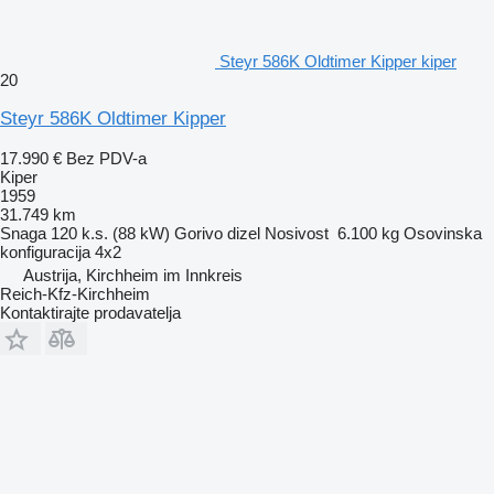
Steyr 586K Oldtimer Kipper kiper
20
Steyr 586K Oldtimer Kipper
17.990 €
Bez PDV-a
Kiper
1959
31.749 km
Snaga
120 k.s. (88 kW)
Gorivo
dizel
Nosivost
6.100 kg
Osovinska
konfiguracija
4x2
Austrija, Kirchheim im Innkreis
Reich-Kfz-Kirchheim
Kontaktirajte prodavatelja