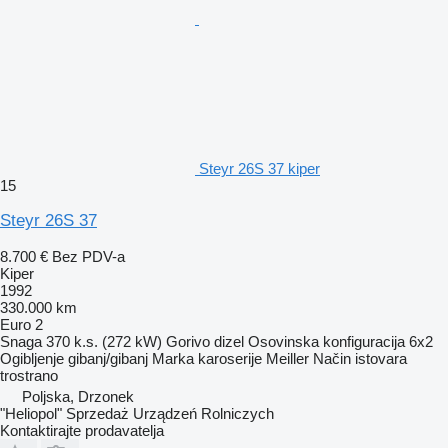
Steyr 26S 37 kiper
15
Steyr 26S 37
8.700 €
Bez PDV-a
Kiper
1992
330.000 km
Euro 2
Snaga
370 k.s. (272 kW)
Gorivo
dizel
Osovinska konfiguracija
6x2
Ogibljenje
gibanj/gibanj
Marka karoserije
Meiller
Način istovara
trostrano
Poljska, Drzonek
"Heliopol" Sprzedaż Urządzeń Rolniczych
Kontaktirajte prodavatelja