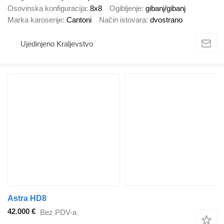
Osovinska konfiguracija
8x8
Ogibljenje
gibanj/gibanj
Marka karoserije
Cantoni
Način istovara
dvostrano
Ujedinjeno Kraljevstvo
Astra HD8
42.000 €
Bez PDV-a