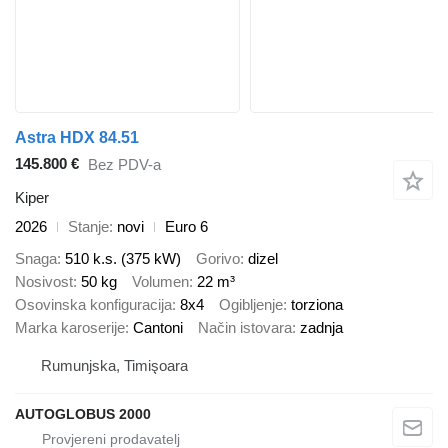
Astra HDX 84.51
145.800 €
Bez PDV-a
Kiper
2026
Stanje
novi
Euro 6
Snaga
510 k.s. (375 kW)
Gorivo
dizel
Nosivost
50 kg
Volumen
22 m³
Osovinska konfiguracija
8x4
Ogibljenje
torziona
Marka karoserije
Cantoni
Način istovara
zadnja
Rumunjska, Timişoara
AUTOGLOBUS 2000