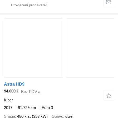
Astra HD9
94.000 €
Bez PDV-a
Kiper
2017
91.729 km
Euro 3
Snaga
480 k.s. (353 kW)
Gorivo
dizel