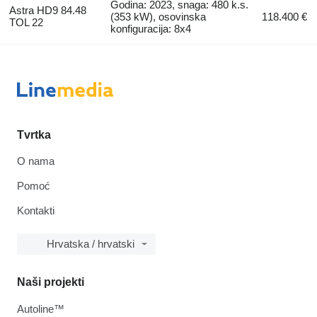
Godina: 2023, snaga: 480 k.s.
Astra HD9 84.48
(353 kW), osovinska
118.400 €
TOL 22
konfiguracija: 8x4
Tvrtka
O nama
Pomoć
Kontakti
Hrvatska / hrvatski
Naši projekti
Autoline™