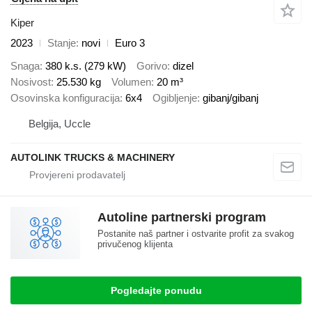
Kiper
2023
Stanje
novi
Euro 3
Snaga
380 k.s. (279 kW)
Gorivo
dizel
Nosivost
25.530 kg
Volumen
20 m³
Osovinska konfiguracija
6x4
Ogibljenje
gibanj/gibanj
Belgija, Uccle
AUTOLINK TRUCKS & MACHINERY
Autoline partnerski program
Postanite naš partner i ostvarite profit za svakog
privučenog klijenta
Pogledajte ponudu