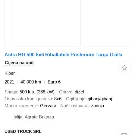
Astra HD 500 8x6 Ribaltabile Posteriore Targa Gialla
Cijena na upit
Kiper
2021
40.000 km
Euro 6
Snaga
500 k.s. (368 kW)
Gorivo
dizel
Osovinska konfiguracija
8x6
Ogibljenje
gibanj/gibanj
Marka karoserije
Gervasi
Način istovara
zadnja
Italija, Agrate Brianza
USED TRUCK SRL