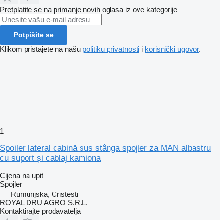
Pretplatite se na primanje novih oglasa iz ove kategorije
Potpišite se
Klikom pristajete na našu
politiku privatnosti
i
korisnički ugovor
.
1
Spoiler lateral cabină sus stânga spojler za MAN albastru
cu suport și cablaj kamiona
Cijena na upit
Spojler
Rumunjska, Cristesti
ROYAL DRU AGRO S.R.L.
Kontaktirajte prodavatelja