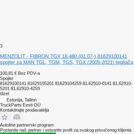
3
MENZOLIT - FIBRON TGX 18.480 (01.07-) 81629100141
spojler za MAN TGL, TGM, TGS, TGX (2005-2021) tegljača
100,81 €
Bez PDV-a
Spojler
81629100141 81629105201 81629104259 81.62910-0141 81.62910-
5201 81.62910-4259
dizel
Estonija, Tallinn
TruckParts Eesti OÜ
Kontaktirajte prodavatelja
Autoline partnerski program
Postanite naš partner i ostvarite profit za svakog privučenog klijenta