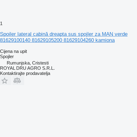
1
Spoiler lateral cabină dreapta sus spojler za MAN verde
81629100140 81629105200 81629104260 kamiona
Cijena na upit
Spojler
Rumunjska, Cristesti
ROYAL DRU AGRO S.R.L.
Kontaktirajte prodavatelja