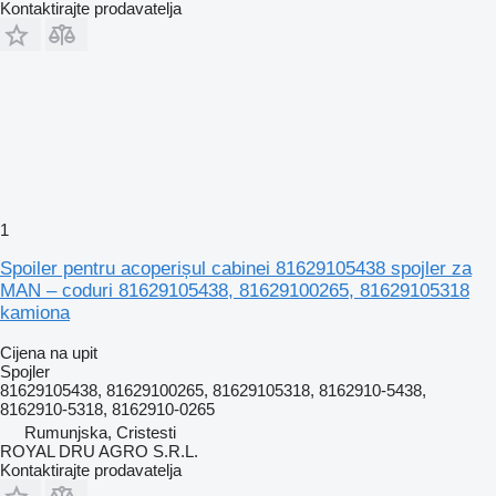
Kontaktirajte prodavatelja
1
Spoiler pentru acoperișul cabinei 81629105438 spojler za
MAN – coduri 81629105438, 81629100265, 81629105318
kamiona
Cijena na upit
Spojler
81629105438, 81629100265, 81629105318, 8162910-5438,
8162910-5318, 8162910-0265
Rumunjska, Cristesti
ROYAL DRU AGRO S.R.L.
Kontaktirajte prodavatelja