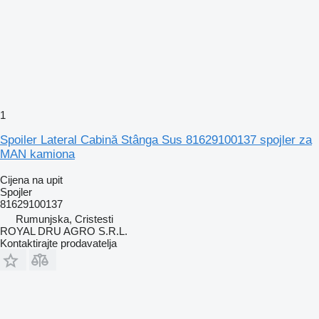
1
Spoiler Lateral Cabină Stânga Sus 81629100137 spojler za
MAN kamiona
Cijena na upit
Spojler
81629100137
Rumunjska, Cristesti
ROYAL DRU AGRO S.R.L.
Kontaktirajte prodavatelja