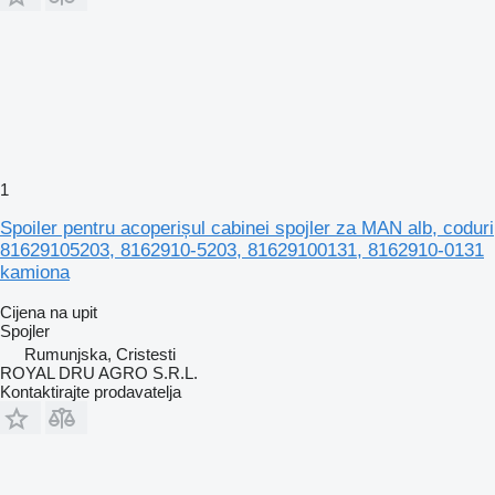
1
Spoiler pentru acoperișul cabinei spojler za MAN alb, coduri
81629105203, 8162910-5203, 81629100131, 8162910-0131
kamiona
Cijena na upit
Spojler
Rumunjska, Cristesti
ROYAL DRU AGRO S.R.L.
Kontaktirajte prodavatelja