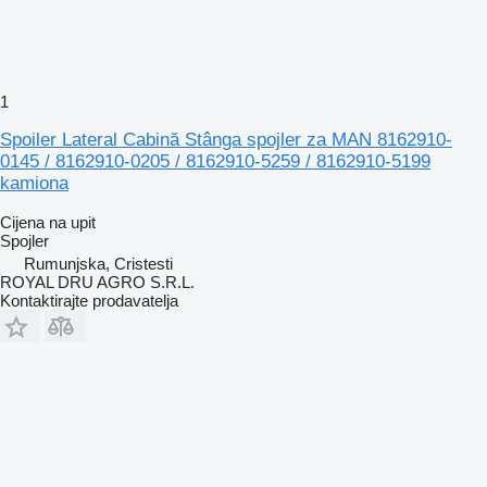
1
Spoiler Lateral Cabină Stânga spojler za MAN 8162910-
0145 / 8162910-0205 / 8162910-5259 / 8162910-5199
kamiona
Cijena na upit
Spojler
Rumunjska, Cristesti
ROYAL DRU AGRO S.R.L.
Kontaktirajte prodavatelja