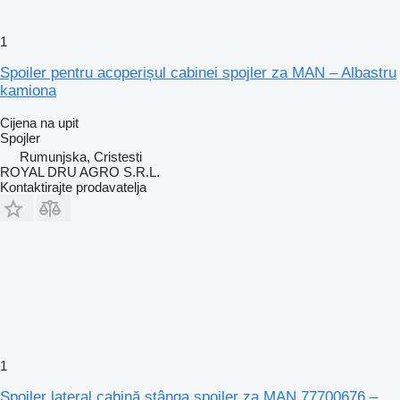
1
Spoiler pentru acoperișul cabinei spojler za MAN – Albastru
kamiona
Cijena na upit
Spojler
Rumunjska, Cristesti
ROYAL DRU AGRO S.R.L.
Kontaktirajte prodavatelja
1
Spoiler lateral cabină stânga spojler za MAN 77700676 –