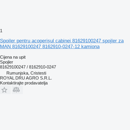
1
Spoiler pentru acoperișul cabinei 81629100247 spojler za
MAN 81629100247 8162910-0247-12 kamiona
Cijena na upit
Spojler
81629100247 / 8162910-0247
Rumunjska, Cristesti
ROYAL DRU AGRO S.R.L.
Kontaktirajte prodavatelja