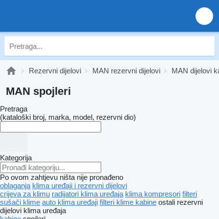
Rezervni dijelovi
MAN rezervni dijelovi
MAN dijelovi k
MAN spojleri
Pretraga
(kataloški broj, marka, model, rezervni dio)
Kategorija
Po ovom zahtjevu ništa nije pronađeno
oblaganja
klima uređaji i rezervni dijelovi
crijeva za klimu
radijatori klima uređaja
klima kompresori
filteri
sušači klime
auto klima uređaji
filteri klime kabine
ostali rezervni
dijelovi klima uređaja
kabine
spojleri