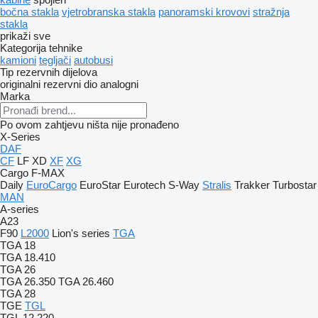
bočna stakla
vjetrobranska stakla
panoramski krovovi
stražnja
stakla
prikaži sve
Kategorija tehnike
kamioni
tegljači
autobusi
Tip rezervnih dijelova
originalni rezervni dio
analogni
Marka
Po ovom zahtjevu ništa nije pronađeno
X-Series
DAF
CF
LF
XD
XF
XG
Cargo
F-MAX
Daily
EuroCargo
EuroStar
Eurotech
S-Way
Stralis
Trakker
Turbostar
MAN
A-series
A23
F90
L2000
Lion's series
TGA
TGA 18
TGA 18.410
TGA 26
TGA 26.350
TGA 26.460
TGA 28
TGE
TGL
TGL 12.220