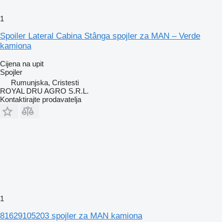
1
Spoiler Lateral Cabina Stânga spojler za MAN – Verde
kamiona
Cijena na upit
Spojler
Rumunjska, Cristesti
ROYAL DRU AGRO S.R.L.
Kontaktirajte prodavatelja
1
81629105203 spojler za MAN kamiona