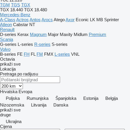
TGM
TGS
TGX
TGX 18.440
TGX 18.480
Mercedes-Benz
A-Class
Actros
Antos
Arocs
Atego
Axor
Econic
LK
MB
Sprinter
Atleon
Cabstar
NT
Renault
D-series
Kerax
Magnum
Major
Maxity
Midlum
Premium
Scania
G-series
L-series
R-series
S-series
Volvo
B-series
FE
FH
FL
FM
FMX
L-series
VNL
Octavia
prikaži sve
Lokacija
Pretraga po radijusu
Hrvatska
Evropa
Poljska
Rumunjska
Španjolska
Estonija
Belgija
Nizozemska
Litvanija
Danska
prikaži sve
druge
Ukrajina
Cijena