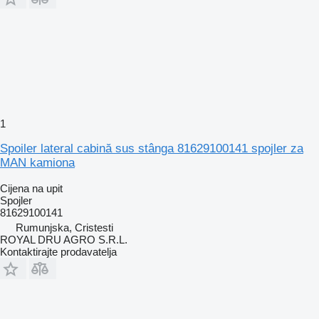
1
Spoiler lateral cabină sus stânga 81629100141 spojler za
MAN kamiona
Cijena na upit
Spojler
81629100141
Rumunjska, Cristesti
ROYAL DRU AGRO S.R.L.
Kontaktirajte prodavatelja