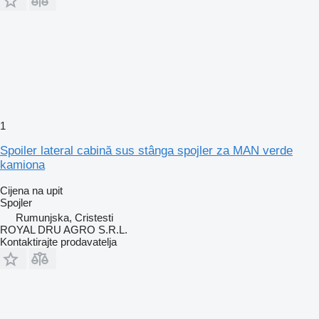
1
Spoiler lateral cabină sus stânga spojler za MAN verde
kamiona
Cijena na upit
Spojler
Rumunjska, Cristesti
ROYAL DRU AGRO S.R.L.
Kontaktirajte prodavatelja