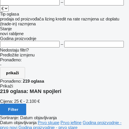
–
Tip oglasa
prodaja
od proizvođača
lizing
kredit
na rate
razmjena uz doplatu
(trade-in)
razmjena
Stanje
novi
rabljene
Godina proizvodnje
–
Nedostaju filtri?
Predložite izmjenu
Pronađeno:
-
prikaži
Pronađeno:
219 oglasa
Prikaži
219 oglasa:
MAN spojleri
Cijena:
25 € - 2.100 €
Filter
Sortiranje
:
Datum objavljivanja
Datum objavljivanja
Prvo skupe
Prvo jeftine
Godina proizvodnje -
prvo novi
Godina proizvodnje - prvo stare