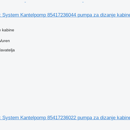
 System Kantelpomp 85417236044 pumpa za dizanje kabin
e kabine
Vuren
davatelja
 System Kantelpomp 85417236022 pumpa za dizanje kabin