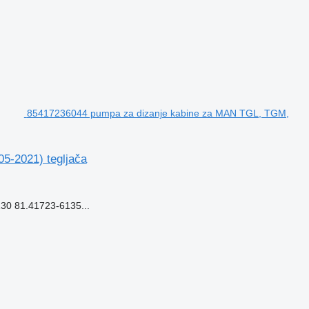
85417236044 pumpa za dizanje kabine za MAN TGL, TGM,
5-2021) tegljača
0 81.41723-6135...