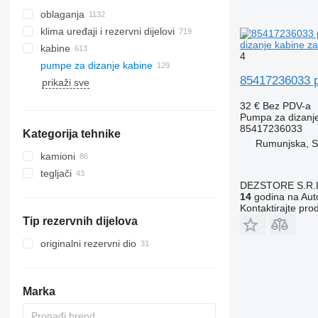
oblaganja
klima uređaji i rezervni dijelovi
dizanje kabine z
kabine
crijeva za klimu
4
pumpe za dizanje kabine
radijatori klima uređaja
85417236033 p
prikaži sve
klima kompresori
bočna stakla
filteri sušači klime
vjetrobranska stakla
32 €
Bez PDV-a
auto klima uređaji
panoramski krovovi
Pumpa za dizanj
85417236033
Kategorija tehnike
filteri klime kabine
stražnja stakla
Rumunjska, 
ostali rezervni dijelovi klima uređaja
kamioni
tegljači
DEZSTORE S.R.
14
godina na Auto
Kontaktirajte pro
Tip rezervnih dijelova
originalni rezervni dio
Marka