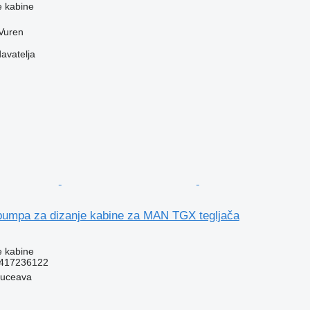
e kabine
Vuren
davatelja
umpa za dizanje kabine za MAN TGX tegljača
e kabine
417236122
Suceava