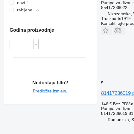
Pumpa za dizanj
novi
85417236022
rabljene
Nizozemska, 
Truckparts1919
Kontaktirajte pro
Godina proizvodnje
–
Nedostaju filtri?
5
Predložite izmjenu
81417236019 p
146 €
Bez PDV-a
Pumpa za dizanj
81417236019 81
Rumunjska, 