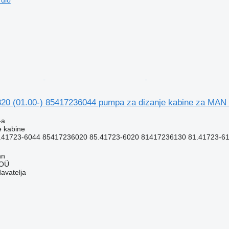
0 (01.00-) 85417236044 pumpa za dizanje kabine za MAN 4
-a
e kabine
41723-6044 85417236020 85.41723-6020 81417236130 81.41723-613
nn
 OÜ
davatelja