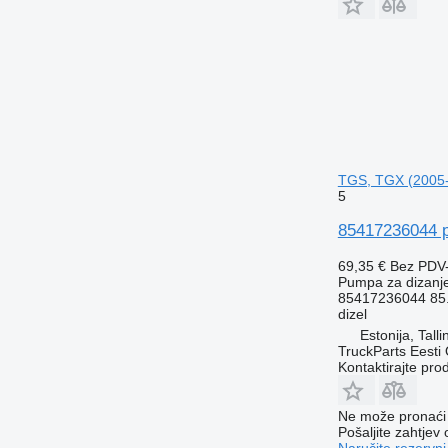
TGS, TGX (2005-
5
85417236044 p
69,35 €
Bez PDV
Pumpa za dizanj
85417236044 85.
dizel
Estonija, Talli
TruckParts Eesti
Kontaktirajte pro
Ne može pronaći 
Pošaljite zahtjev
Naručite rezervni