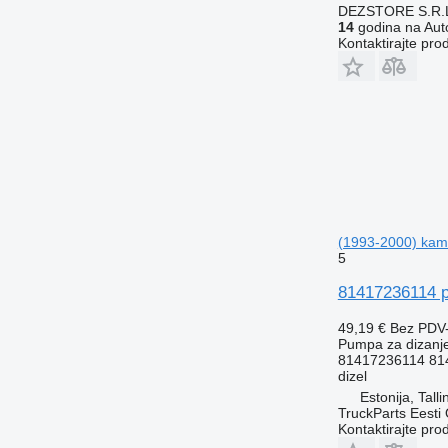
DEZSTORE S.R.
14
godina na Auto
Kontaktirajte pro
(1993-2000) kam
5
81417236114 p
49,19 €
Bez PDV
Pumpa za dizanj
81417236114 814
dizel
Estonija, Talli
TruckParts Eesti
Kontaktirajte pro