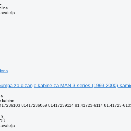
L.
line
davatelja
iona
umpa za dizanje kabine za MAN 3-series (1993-2000) kami
-a
e kabine
17236103 81417236059 81417239114 81.41723-6114 81.41723-6103 
nn
 OÜ
davatelja