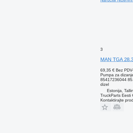
3
MAN TGA 28.32
69,35 €
Bez PDV
Pumpa za dizanj
85417236044 85.
dizel
Estonija, Talli
TruckParts Eesti
Kontaktirajte pro