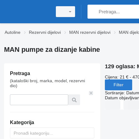
Autoline
Rezervni dijelovi
MAN rezervni dijelovi
MAN dijel
MAN pumpe za dizanje kabine
129 oglasa:
Pretraga
Cijena:
21 € - 47
(kataloški broj, marka, model, rezervni
Filter
dio)
Sortiranje
:
Datum 
Datum objavljivan
Kategorija