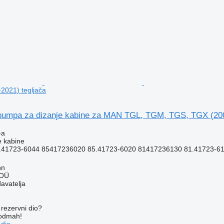
2021) tegljača
umpa za dizanje kabine za MAN TGL, TGM, TGS, TGX (200
-a
e kabine
41723-6044 85417236020 85.41723-6020 81417236130 81.41723-613
nn
 OÜ
davatelja
rezervni dio?
 odmah!
 dio