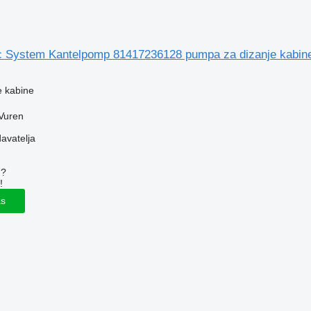
 System Kantelpomp 81417236128 pumpa za dizanje kabin
e kabine
Vuren
davatelja
u?
!
as