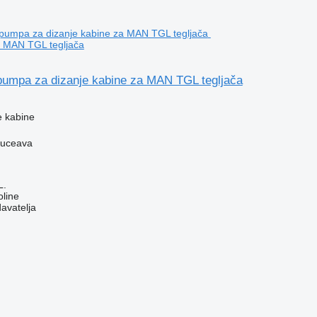
a MAN TGL tegljača
umpa za dizanje kabine za MAN TGL tegljača
e kabine
Suceava
L.
line
davatelja