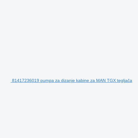
81417236019 pumpa za dizanje kabine za MAN TGX tegljača