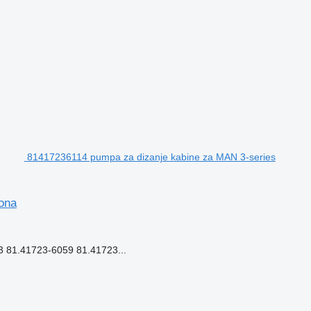
81417236114 pumpa za dizanje kabine za MAN 3-series
ona
81.41723-6059 81.41723...