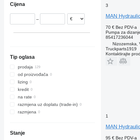
Cijena
3
Portugalija
Belgija
MAN Hydraulic
–
Poljska
70 €
Bez PDV-a
Španjolska
Pumpa za dizanj
Nizozemska
85417236044
Danska
Nizozemska, 
Truckparts1919
prikaži sve
Kontaktirajte pro
Tip oglasa
prodaja
od proizvođača
lizing
kredit
na rate
razmjena uz doplatu (trade-in)
razmjena
1
MAN Hydraulic
Stanje
95 €
Bez PDV-a