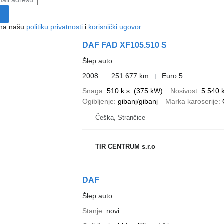
e na našu
politiku privatnosti
i
korisnički ugovor
.
DAF FAD XF105.510 S
Šlep auto
2008
251.677 km
Euro 5
Snaga
510 k.s. (375 kW)
Nosivost
5.540 
Ogibljenje
gibanj/gibanj
Marka karoserije
Češka, Strančice
TIR CENTRUM s.r.o
DAF
Šlep auto
Stanje
novi