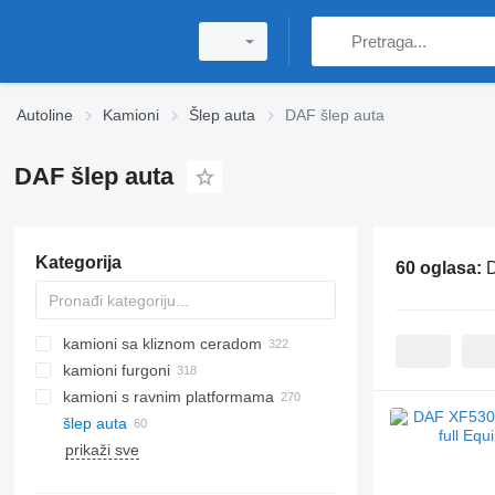
Autoline
Kamioni
Šlep auta
DAF šlep auta
DAF šlep auta
Kategorija
60 oglasa:
D
kamioni sa kliznom ceradom
kamioni furgoni
kamioni s ravnim platformama
šlep auta
prikaži sve