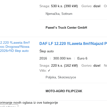
Snaga
530 k.s. (390 kW)
Gorivo
dizel
Os
Njemačka, Sottrum
Pawel‘s Truck Center GmbH
DAF LF 12.220 ‼Laweta 8m‼Najazd
Šlep auto
2016
300.000 km
Euro 6
Snaga
220 k.s. (162 kW)
Gorivo
dizel
N
Vitlo
✓
Poljska, Skorzeszyce
MOTO-AGRO FILIPCZAK
 primanje novih oglasa iz ove kategorije