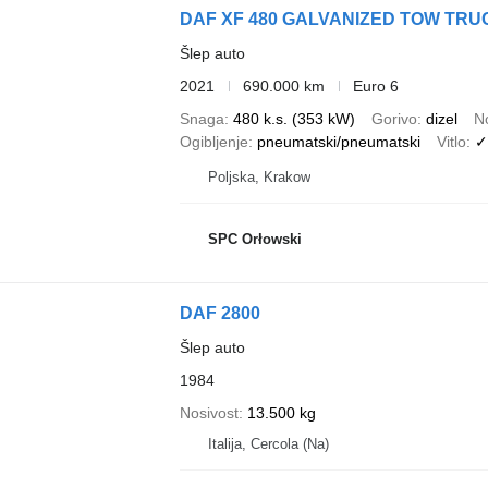
DAF XF 480 GALVANIZED TOW TRU
Šlep auto
2021
690.000 km
Euro 6
Snaga
480 k.s. (353 kW)
Gorivo
dizel
N
Ogibljenje
pneumatski/pneumatski
Vitlo
✓
Poljska, Krakow
SPC Orłowski
DAF 2800
Šlep auto
1984
Nosivost
13.500 kg
Italija, Cercola (Na)