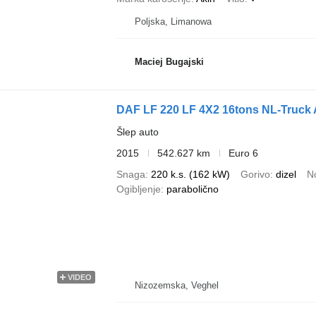
Poljska, Limanowa
Maciej Bugajski
DAF LF 220 LF 4X2 16tons NL-Truck 
Šlep auto
2015
542.627 km
Euro 6
Snaga
220 k.s. (162 kW)
Gorivo
dizel
N
Ogibljenje
parabolično
VIDEO
Nizozemska, Veghel