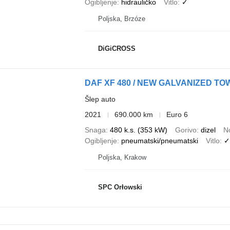
Ogibljenje
hidrauličko
Vitlo
✓
Poljska, Brzóze
DiGiCROSS
DAF XF 480 / NEW GALVANIZED T
Šlep auto
2021
690.000 km
Euro 6
Snaga
480 k.s. (353 kW)
Gorivo
dizel
N
Ogibljenje
pneumatski/pneumatski
Vitlo
✓
Poljska, Krakow
SPC Orłowski