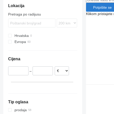
Lokacija
Potpišite se
Klikom pristajet
Pretraga po radijusu
Hrvatska
Evropa
Nizozemska
Poljska
Cijena
Norveška
Njemačka
–
Litvanija
Ujedinjeno Kraljevstvo
Rumunjska
Mađarska
prikaži sve
Tip oglasa
prodaja