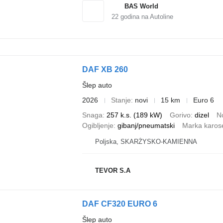
BAS World
22
godina na Autoline
DAF XB 260
Šlep auto
2026
Stanje
novi
15 km
Euro 6
Snaga
257 k.s. (189 kW)
Gorivo
dizel
N
Ogibljenje
gibanj/pneumatski
Marka karose
Poljska, SKARŻYSKO-KAMIENNA
TEVOR S.A
DAF CF320 EURO 6
Šlep auto