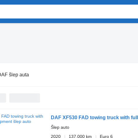
AF šlep auta
DAF XF530 FAD towing truck with ful
Šlep auto
2020
137.000 km
Euro 6