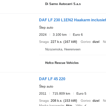
Di Sarno Autocarri S.a.s
DAF LF 230 L1EN2 Haakarm inclusief 
Šlep auto
2024
3.100 km
Euro 6
Snaga
227 k.s. (167 kW)
Gorivo
dizel
N
Nizozemska, Heerenveen
Hofco Rescue Vehicles
DAF LF 45 220
Šlep auto
2011
715.809 km
Euro 5
Snaga
208 k.s. (153 kW)
Gorivo
dizel
N
Marka karoserije
Akin
Vitlo
✓