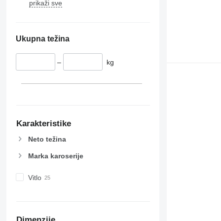
prikaži sve
Ukupna težina
–
kg
Karakteristike
Neto težina
Marka karoserije
Vitlo
Dimenzije