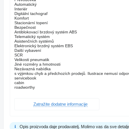
Automatický
Interiér
Digitální tachograf
Komfort
Stacionární topení
Bezpečnost
Antiblokovací brzdový systém ABS
Telematický systém
Asistenčních systémů
Elektronický brzdný systém EBS
Další vybavení
SCR
Velikosti pneumatik
Jiné rozměry a hmotnosti
Nezávazná nabídka
s výjimkou chyb a předchozích prodejů. Ilustrace nemusí odpo
servicebook
cabin
roadworthy
Zatražite dodatne informacije
Opis proizvoda daje prodavatelj. Molimo vas da sve detalje