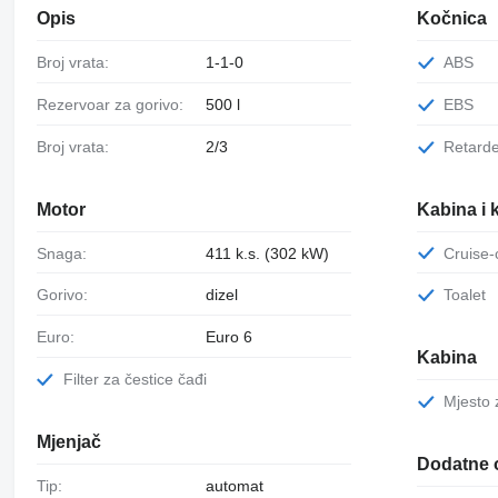
Opis
Kočnica
Broj vrata:
1-1-0
ABS
Rezervoar za gorivo:
500 l
EBS
Broj vrata:
2/3
Retard
Motor
Kabina i 
Snaga:
411 k.s. (302 kW)
Cruise
Gorivo:
dizel
Toalet
Euro:
Euro 6
Kabina
Filter za čestice čađi
Mjesto
Mjenjač
Dodatne 
Tip:
automat