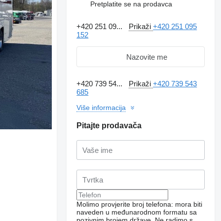
Pretplatite se na prodavca
+420 251 09...
Prikaži
+420 251 095
152
Nazovite me
+420 739 54...
Prikaži
+420 739 543
685
Više informacija
Pitajte prodavača
Molimo provjerite broj telefona: mora biti
naveden u međunarodnom formatu sa
pozivnim brojem države.
Ne radimo s