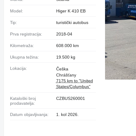
Model:
Higer K 410 EB
Tip:
turistički autobus
Prva registracija:
2018-04
Kilometraža:
608.000 km
Ukupna težina:
19.500 kg
Lokacija:
Češka
Chrášťany
7175 km to "United
States/Columbus"
Kataloški broj
CZBUS260001
prodavatelja:
Datum objavljivanja:
1. kol 2026.