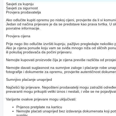
Savjeti za kupnju
Savjeti za sigurnost
Provjera prodavatelja
Ako odlučite kupiti opremu po niskoj cijeni, provjerite da li vi komu
Jedan od načina prijevare je da se predstave kao prava tvrtka. U s
povratne informacije.
Provjera cijena
Prije nego što odlučite izvršiti kupnju, pažljivo pregledajte nekol
Ako je cijena ponude koju vam se sviđa mnogo niža od sličnih ponuda
ili pokušaj prodavača da počini prijevaru.
Nemojte kupovati proizvode čija je cijena previše različita od prosj
Nemojte davati suglasnost na sumnjive zaloge i plaćanje robe unapri
fotografije i dokumente za opremu, provjerite autentičnost dokumenat
Sumnjivo plaćanje unaprijed
Najčešći tip prijevare. Nepošteni prodavatelji mogu zatražiti određ
prevaranti mogu prikupiti veliki iznos i nestati, i više se ne pojavljivat
Varijante ovakve prijevare mogu uključivati:
Prijenos pretplate na karticu
Nemojte plaćati unaprijed bez izdavanja dokumenata koji pot
sumljiv.