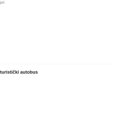
ijač
uristički autobus