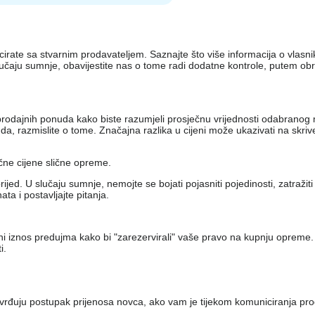
nicirate sa stvarnim prodavateljem. Saznajte što više informacija o vlas
lučaju sumnje, obavijestite nas o tome radi dodatne kontrole, putem ob
iko prodajnih ponuda kako biste razumjeli prosječnu vrijednosti odabran
, razmislite o tome. Značajna razlika u cijeni može ukazivati ​​na skri
ečne cijene slične opreme.
jed. U slučaju sumnje, nemojte se bojati pojasniti pojedinosti, zatražit
a i postavljajte pitanja.
eni iznos predujma kako bi "zarezervirali" vaše pravo na kupnju opreme.
i.
vrđuju postupak prijenosa novca, ako vam je tijekom komuniciranja pro