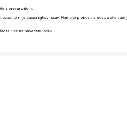
rate s prevarantom.
i, neznatno mijenjajući njihov naziv. Nemojte prenositi sredstva ako vam j
 odnose li se na navedenu tvrtku.