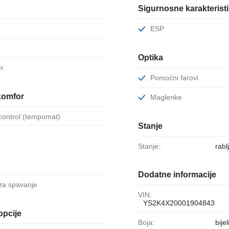
Sigurnosne karakterist
ESP
Optika
er
Pomoćni farovi
komfor
Maglenke
-control (tempomat)
Stanje
Stanje:
rabl
Dodatne informacije
 za spavanje
VIN:
YS2K4X20001904843
opcije
Boja:
bijel