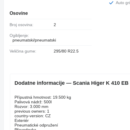
Auto gr
Osovine
Broj osovina:
2
Ogibljenje:
pneumatski/pneumatski
Veličina gume:
295/80 R22.5
Dodatne informacije — Scania Higer K 410 EB t
Přípustná hmotnost: 19.500 kg
Palivová nádrž: 500l
Rozvor: 3.000 mm
previous owners: 1
country-version: CZ
Exteriér
Pneumatické odpružení
Převodovka