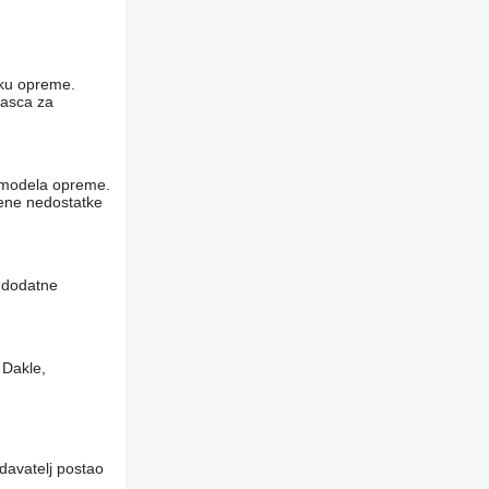
niku opreme.
rasca za
og modela opreme.
vene nedostatke
i dodatne
 Dakle,
davatelj postao