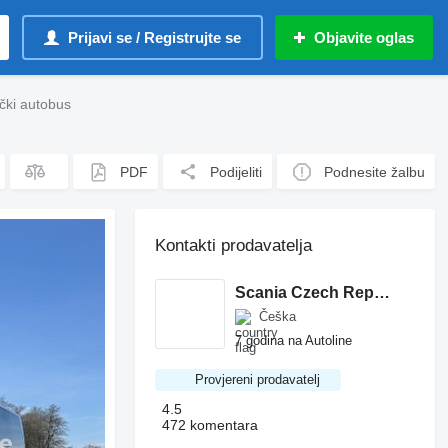
Prijavi se / Registrujte se
Objavite oglas
ički autobus
PDF
Podijeliti
Podnesite žalbu
Kontakti prodavatelja
Scania Czech Republic s.r.o. - BUS
Češka
7 godina na Autoline
Provjereni prodavatelj
4.5
472 komentara