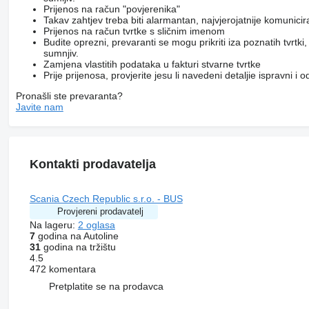
Prijenos na račun "povjerenika"
Takav zahtjev treba biti alarmantan, najvjerojatnije komunici
Prijenos na račun tvrtke s sličnim imenom
Budite oprezni, prevaranti se mogu prikriti iza poznatih tvrtk
sumnjiv.
Zamjena vlastitih podataka u fakturi stvarne tvrtke
Prije prijenosa, provjerite jesu li navedeni detaljie ispravni i
Pronašli ste prevaranta?
Javite nam
Kontakti prodavatelja
Scania Czech Republic s.r.o. - BUS
Provjereni prodavatelj
Na lageru:
2 oglasa
7
godina na Autoline
31
godina na tržištu
4.5
472 komentara
Pretplatite se na prodavca