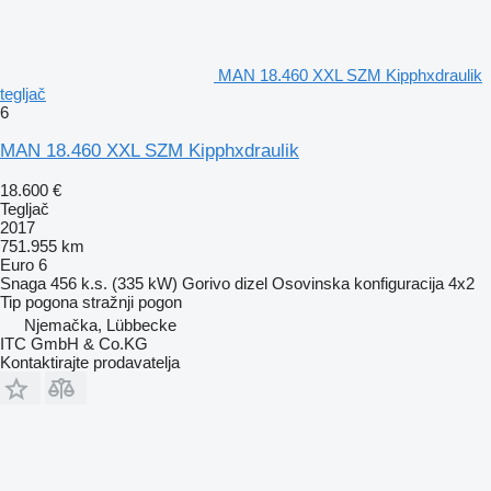
MAN 18.460 XXL SZM Kipphxdraulik
tegljač
6
MAN 18.460 XXL SZM Kipphxdraulik
18.600 €
Tegljač
2017
751.955 km
Euro 6
Snaga
456 k.s. (335 kW)
Gorivo
dizel
Osovinska konfiguracija
4x2
Tip pogona
stražnji pogon
Njemačka, Lübbecke
ITC GmbH & Co.KG
Kontaktirajte prodavatelja