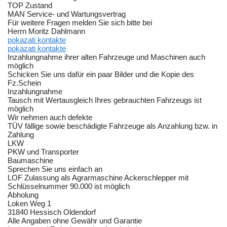
TOP Zustand
MAN Service- und Wartungsvertrag
Für weitere Fragen melden Sie sich bitte bei
Herrn Moritz Dahlmann
pokazati kontakte
pokazati kontakte
Inzahlungnahme ihrer alten Fahrzeuge und Maschinen auch
möglich
Schicken Sie uns dafür ein paar Bilder und die Kopie des
Fz.Schein
Inzahlungnahme
Tausch mit Wertausgleich Ihres gebrauchten Fahrzeugs ist
möglich
Wir nehmen auch defekte
TÜV fällige sowie beschädigte Fahrzeuge als Anzahlung bzw. in
Zahlung
LKW
PKW und Transporter
Baumaschine
Sprechen Sie uns einfach an
LOF Zulassung als Agrarmaschine Ackerschlepper mit
Schlüsselnummer 90.000 ist möglich
Abholung
Loken Weg 1
31840 Hessisch Oldendorf
Alle Angaben ohne Gewähr und Garantie