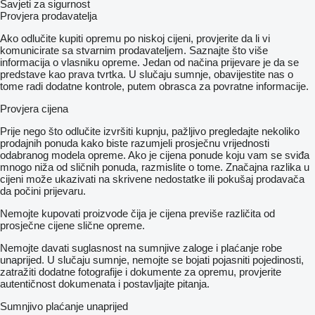
Savjeti za sigurnost
Provjera prodavatelja
Ako odlučite kupiti opremu po niskoj cijeni, provjerite da li vi
komunicirate sa stvarnim prodavateljem. Saznajte što više
informacija o vlasniku opreme. Jedan od načina prijevare je da se
predstave kao prava tvrtka. U slučaju sumnje, obavijestite nas o
tome radi dodatne kontrole, putem obrasca za povratne informacije.
Provjera cijena
Prije nego što odlučite izvršiti kupnju, pažljivo pregledajte nekoliko
prodajnih ponuda kako biste razumjeli prosječnu vrijednosti
odabranog modela opreme. Ako je cijena ponude koju vam se sviđa
mnogo niža od sličnih ponuda, razmislite o tome. Značajna razlika u
cijeni može ukazivati ​​na skrivene nedostatke ili pokušaj prodavača
da počini prijevaru.
Nemojte kupovati proizvode čija je cijena previše različita od
prosječne cijene slične opreme.
Nemojte davati suglasnost na sumnjive zaloge i plaćanje robe
unaprijed. U slučaju sumnje, nemojte se bojati pojasniti pojedinosti,
zatražiti dodatne fotografije i dokumente za opremu, provjerite
autentičnost dokumenata i postavljajte pitanja.
Sumnjivo plaćanje unaprijed