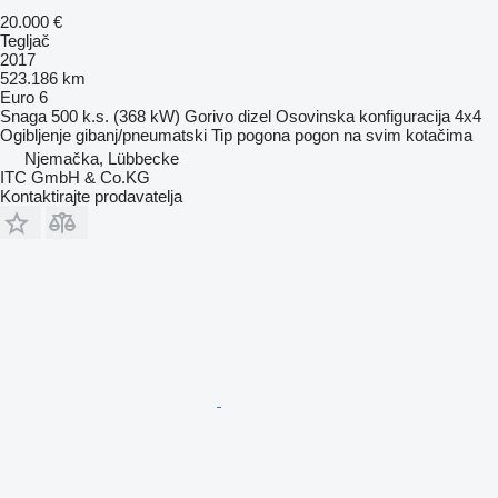
20.000 €
Tegljač
2017
523.186 km
Euro 6
Snaga
500 k.s. (368 kW)
Gorivo
dizel
Osovinska konfiguracija
4x4
Ogibljenje
gibanj/pneumatski
Tip pogona
pogon na svim kotačima
Njemačka, Lübbecke
ITC GmbH & Co.KG
Kontaktirajte prodavatelja