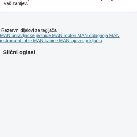
vaš zahtjev.
Rezervni dijelovi za tegljača
MAN upravljačke jedinice
MAN motori
MAN oblaganja
MAN
instrument table
MAN kabine
MAN cijevni priključci
Slični oglasi