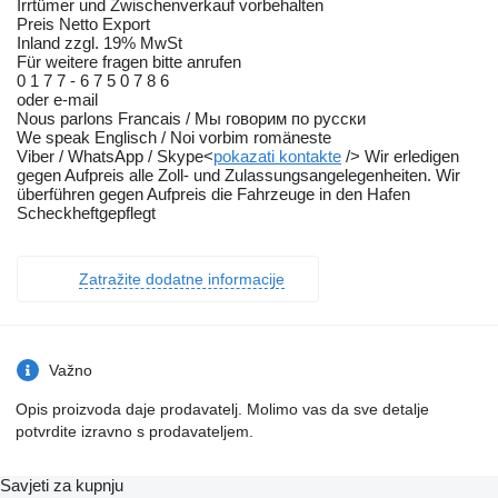
Irrtümer und Zwischenverkauf vorbehalten
Preis Netto Export
Inland zzgl. 19% MwSt
Für weitere fragen bitte anrufen
0 1 7 7 - 6 7 5 0 7 8 6
oder e-mail
Nous parlons Francais / Мы говорим по русски
We speak Englisch / Noi vorbim romäneste
Viber / WhatsApp / Skype<
pokazati kontakte
/> Wir erledigen
gegen Aufpreis alle Zoll- und Zulassungsangelegenheiten. Wir
überführen gegen Aufpreis die Fahrzeuge in den Hafen
Scheckheftgepflegt
Zatražite dodatne informacije
Važno
Opis proizvoda daje prodavatelj. Molimo vas da sve detalje
potvrdite izravno s prodavateljem.
Savjeti za kupnju