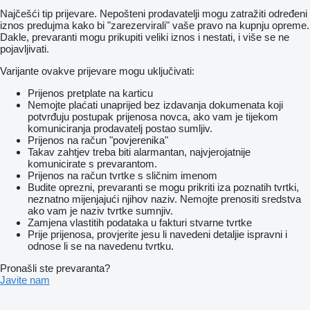
Najčešći tip prijevare. Nepošteni prodavatelji mogu zatražiti određeni
iznos predujma kako bi "zarezervirali" vaše pravo na kupnju opreme.
Dakle, prevaranti mogu prikupiti veliki iznos i nestati, i više se ne
pojavljivati.
Varijante ovakve prijevare mogu uključivati:
Prijenos pretplate na karticu
Nemojte plaćati unaprijed bez izdavanja dokumenata koji
potvrđuju postupak prijenosa novca, ako vam je tijekom
komuniciranja prodavatelj postao sumljiv.
Prijenos na račun "povjerenika"
Takav zahtjev treba biti alarmantan, najvjerojatnije
komunicirate s prevarantom.
Prijenos na račun tvrtke s sličnim imenom
Budite oprezni, prevaranti se mogu prikriti iza poznatih tvrtki,
neznatno mijenjajući njihov naziv. Nemojte prenositi sredstva
ako vam je naziv tvrtke sumnjiv.
Zamjena vlastitih podataka u fakturi stvarne tvrtke
Prije prijenosa, provjerite jesu li navedeni detaljie ispravni i
odnose li se na navedenu tvrtku.
Pronašli ste prevaranta?
Javite nam