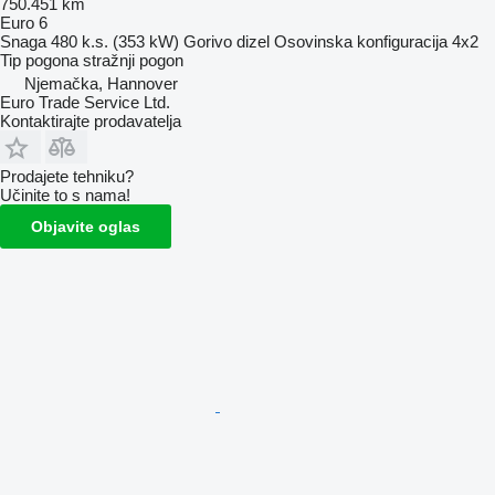
750.451 km
Euro 6
Snaga
480 k.s. (353 kW)
Gorivo
dizel
Osovinska konfiguracija
4x2
Tip pogona
stražnji pogon
Njemačka, Hannover
Euro Trade Service Ltd.
Kontaktirajte prodavatelja
Prodajete tehniku?
Učinite to s nama!
Objavite oglas