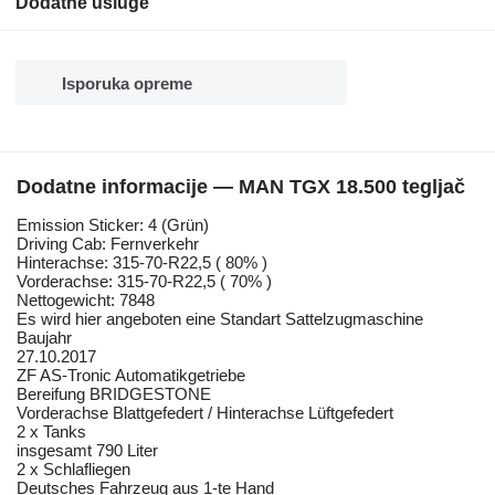
Dodatne usluge
Isporuka opreme
Dodatne informacije — MAN TGX 18.500 tegljač
Emission Sticker: 4 (Grün)
Driving Cab: Fernverkehr
Hinterachse: 315-70-R22,5 ( 80% )
Vorderachse: 315-70-R22,5 ( 70% )
Nettogewicht: 7848
Es wird hier angeboten eine Standart Sattelzugmaschine
Baujahr
27.10.2017
ZF AS-Tronic Automatikgetriebe
Bereifung BRIDGESTONE
Vorderachse Blattgefedert / Hinterachse Lüftgefedert
2 x Tanks
insgesamt 790 Liter
2 x Schlafliegen
Deutsches Fahrzeug aus 1-te Hand