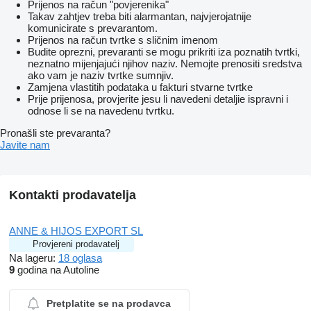
Prijenos na račun "povjerenika"
Takav zahtjev treba biti alarmantan, najvjerojatnije
komunicirate s prevarantom.
Prijenos na račun tvrtke s sličnim imenom
Budite oprezni, prevaranti se mogu prikriti iza poznatih tvrtki,
neznatno mijenjajući njihov naziv. Nemojte prenositi sredstva
ako vam je naziv tvrtke sumnjiv.
Zamjena vlastitih podataka u fakturi stvarne tvrtke
Prije prijenosa, provjerite jesu li navedeni detaljie ispravni i
odnose li se na navedenu tvrtku.
Pronašli ste prevaranta?
Javite nam
Kontakti prodavatelja
ANNE & HIJOS EXPORT SL
Provjereni prodavatelj
Na lageru:
18 oglasa
9
godina na Autoline
Pretplatite se na prodavca