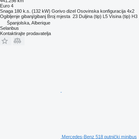
441.256 km
Euro 4
Snaga
180 k.s. (132 kW)
Gorivo
dizel
Osovinska konfiguracija
4x2
Ogibljenje
gibanj/gibanj
Broj mjesta
23
Duljina (tip)
L5
Visina (tip)
H3
Španjolska, Alberique
Selanbus
Kontaktirajte prodavatelja
Mercedes-Benz 518 putnički minibus