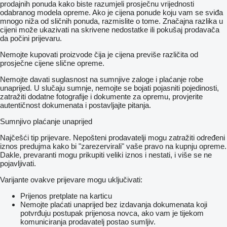
prodajnih ponuda kako biste razumjeli prosječnu vrijednosti
odabranog modela opreme. Ako je cijena ponude koju vam se sviđa
mnogo niža od sličnih ponuda, razmislite o tome. Značajna razlika u
cijeni može ukazivati ​​na skrivene nedostatke ili pokušaj prodavača
da počini prijevaru.
Nemojte kupovati proizvode čija je cijena previše različita od
prosječne cijene slične opreme.
Nemojte davati suglasnost na sumnjive zaloge i plaćanje robe
unaprijed. U slučaju sumnje, nemojte se bojati pojasniti pojedinosti,
zatražiti dodatne fotografije i dokumente za opremu, provjerite
autentičnost dokumenata i postavljajte pitanja.
Sumnjivo plaćanje unaprijed
Najčešći tip prijevare. Nepošteni prodavatelji mogu zatražiti određeni
iznos predujma kako bi "zarezervirali" vaše pravo na kupnju opreme.
Dakle, prevaranti mogu prikupiti veliki iznos i nestati, i više se ne
pojavljivati.
Varijante ovakve prijevare mogu uključivati:
Prijenos pretplate na karticu
Nemojte plaćati unaprijed bez izdavanja dokumenata koji
potvrđuju postupak prijenosa novca, ako vam je tijekom
komuniciranja prodavatelj postao sumljiv.