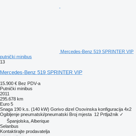
Mercedes-Benz 519 SPRINTER VIP
putnički minibus
13
Mercedes-Benz 519 SPRINTER VIP
15.900 €
Bez PDV-a
Putnički minibus
2011
295.678 km
Euro 5
Snaga
190 k.s. (140 kW)
Gorivo
dizel
Osovinska konfiguracija
4x2
Ogibljenje
pneumatski/pneumatski
Broj mjesta
12
Prtljažnik
✓
Španjolska, Alberique
Selanbus
Kontaktirajte prodavatelja