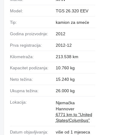
Model:
TGS 26.320 EEV
Tip:
kamion za smeće
Godina proizvodnje:
2012
Prva registracija:
2012-12
Kilometraža:
213.538 km
Kapacitet podizanja:
10.760 kg
Neto težina:
15.240 kg
Ukupna težina:
26.000 kg
Lokacija:
Njemačka
Hannover
6771 km to "United
States/Columbus"
Datum objavljivanja:
više od 1 mjeseca