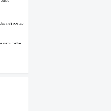
 Dakle,
davatelj postao
e naziv tvrtke