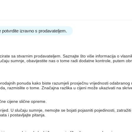
 potvrdite izravno s prodavateljem.
nicirate sa stvarnim prodavateljem. Saznajte što više informacija o vlas
lučaju sumnje, obavijestite nas o tome radi dodatne kontrole, putem ob
iko prodajnih ponuda kako biste razumjeli prosječnu vrijednosti odabran
, razmislite o tome. Značajna razlika u cijeni može ukazivati ​​na skri
ečne cijene slične opreme.
jed. U slučaju sumnje, nemojte se bojati pojasniti pojedinosti, zatražit
a i postavljajte pitanja.