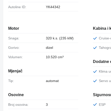
Autoline ID:
YK44342
Motor
Kabina i 
Snaga:
320 k.s. (235 kW)
Cruise
Gorivo:
dizel
Tahogr
Volumen:
10.520 cm³
Dodatne 
Mjenjač
Klima 
Tip:
automat
Servo 
Osovine
Sigurnosn
Broj osovina:
3
ESP