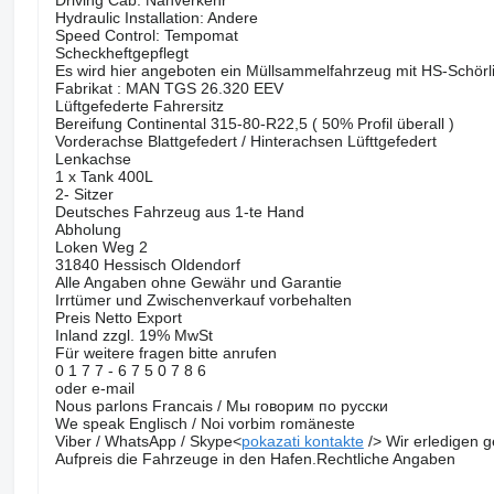
Driving Cab: Nahverkehr
Hydraulic Installation: Andere
Speed Control: Tempomat
Scheckheftgepflegt
Es wird hier angeboten ein Müllsammelfahrzeug mit HS-Schörl
Fabrikat : MAN TGS 26.320 EEV
Lüftgefederte Fahrersitz
Bereifung Continental 315-80-R22,5 ( 50% Profil überall )
Vorderachse Blattgefedert / Hinterachsen Lüfttgefedert
Lenkachse
1 x Tank 400L
2- Sitzer
Deutsches Fahrzeug aus 1-te Hand
Abholung
Loken Weg 2
31840 Hessisch Oldendorf
Alle Angaben ohne Gewähr und Garantie
Irrtümer und Zwischenverkauf vorbehalten
Preis Netto Export
Inland zzgl. 19% MwSt
Für weitere fragen bitte anrufen
0 1 7 7 - 6 7 5 0 7 8 6
oder e-mail
Nous parlons Francais / Мы говорим по русски
We speak Englisch / Noi vorbim romäneste
Viber / WhatsApp / Skype<
pokazati kontakte
/> Wir erledigen 
Aufpreis die Fahrzeuge in den Hafen.Rechtliche Angaben