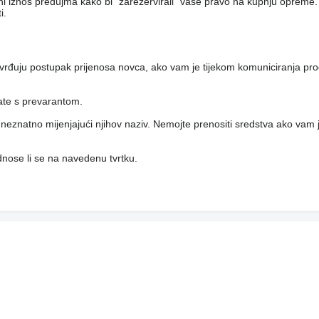
eni iznos predujma kako bi "zarezervirali" vaše pravo na kupnju opreme.
i.
vrđuju postupak prijenosa novca, ako vam je tijekom komuniciranja pro
rate s prevarantom.
i, neznatno mijenjajući njihov naziv. Nemojte prenositi sredstva ako vam j
 odnose li se na navedenu tvrtku.