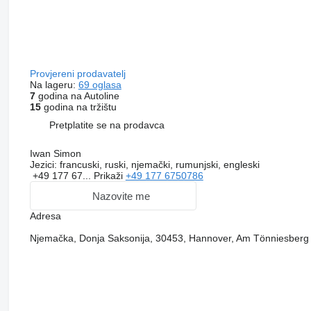
Provjereni prodavatelj
Na lageru:
69 oglasa
7
godina na Autoline
15
godina na tržištu
Pretplatite se na prodavca
Iwan Simon
Jezici:
francuski, ruski, njemački, rumunjski, engleski
+49 177 67...
Prikaži
+49 177 6750786
Nazovite me
Adresa
Njemačka, Donja Saksonija, 30453, Hannover, Am Tönniesberg