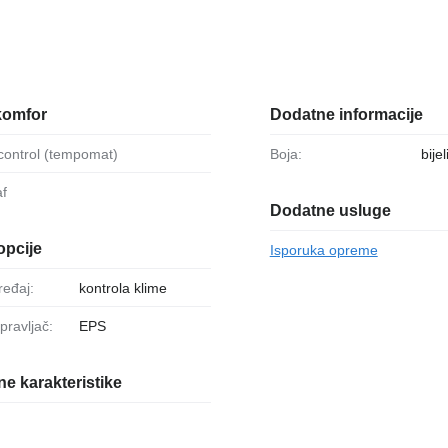
komfor
Dodatne informacije
-control (tempomat)
Boja:
bijel
af
Dodatne usluge
opcije
Isporuka opreme
uređaj:
kontrola klime
upravljač:
EPS
e karakteristike