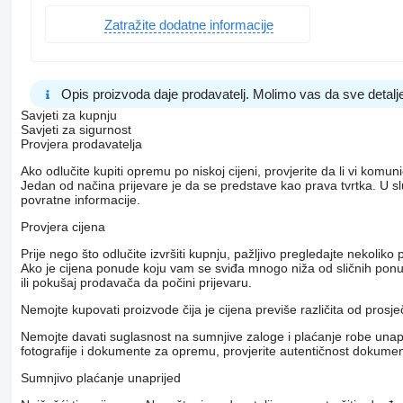
Zatražite dodatne informacije
Opis proizvoda daje prodavatelj. Molimo vas da sve detalje
Savjeti za kupnju
Savjeti za sigurnost
Provjera prodavatelja
Ako odlučite kupiti opremu po niskoj cijeni, provjerite da li vi komu
Jedan od načina prijevare je da se predstave kao prava tvrtka. U s
povratne informacije.
Provjera cijena
Prije nego što odlučite izvršiti kupnju, pažljivo pregledajte nekol
Ako je cijena ponude koju vam se sviđa mnogo niža od sličnih ponuda
ili pokušaj prodavača da počini prijevaru.
Nemojte kupovati proizvode čija je cijena previše različita od prosj
Nemojte davati suglasnost na sumnjive zaloge i plaćanje robe unapri
fotografije i dokumente za opremu, provjerite autentičnost dokumenat
Sumnjivo plaćanje unaprijed