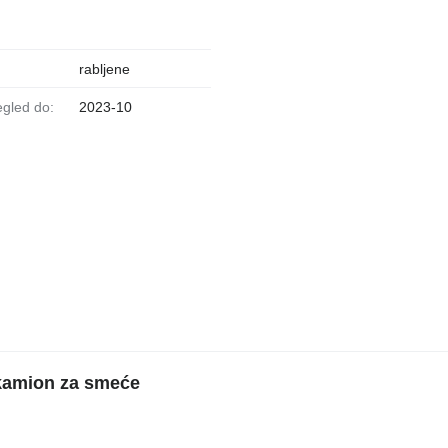
rabljene
regled do:
2023-10
kamion za smeće