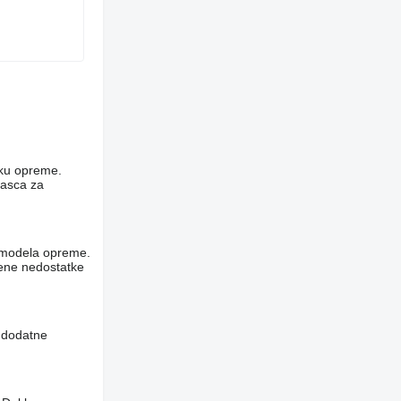
niku opreme.
rasca za
og modela opreme.
vene nedostatke
i dodatne