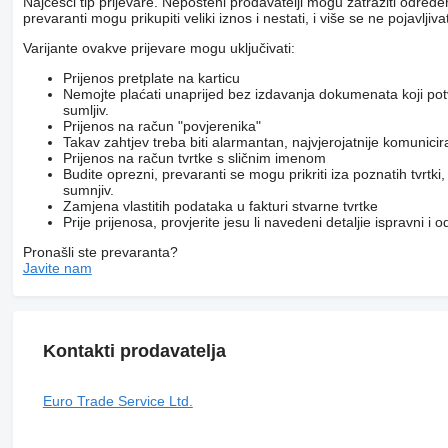
Najčešći tip prijevare. Nepošteni prodavatelji mogu zatražiti određ
prevaranti mogu prikupiti veliki iznos i nestati, i više se ne pojavljivat
Varijante ovakve prijevare mogu uključivati:
Prijenos pretplate na karticu
Nemojte plaćati unaprijed bez izdavanja dokumenata koji pot
sumljiv.
Prijenos na račun "povjerenika"
Takav zahtjev treba biti alarmantan, najvjerojatnije komunici
Prijenos na račun tvrtke s sličnim imenom
Budite oprezni, prevaranti se mogu prikriti iza poznatih tvrtk
sumnjiv.
Zamjena vlastitih podataka u fakturi stvarne tvrtke
Prije prijenosa, provjerite jesu li navedeni detaljie ispravni i
Pronašli ste prevaranta?
Javite nam
Kontakti prodavatelja
Euro Trade Service Ltd.