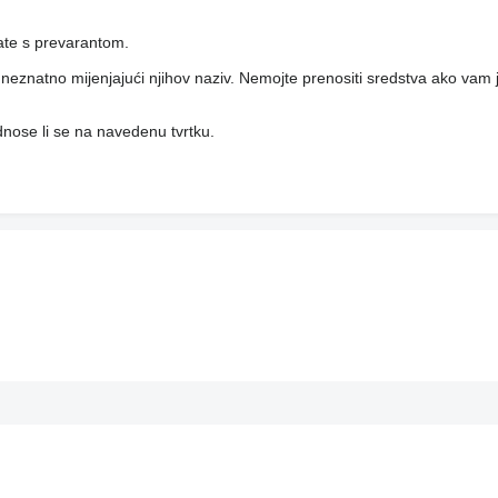
rate s prevarantom.
i, neznatno mijenjajući njihov naziv. Nemojte prenositi sredstva ako vam j
 odnose li se na navedenu tvrtku.