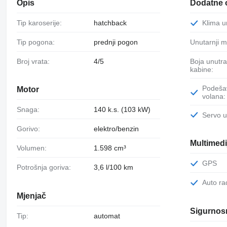
Opis
Dodatne 
Tip karoserije:
hatchback
Klima 
Tip pogona:
prednji pogon
Unutarnji m
Broj vrata:
4/5
Boja unutrašnjosti
kabine:
Podešavanje
Motor
volana:
Snaga:
140 k.s. (103 kW)
Servo 
Gorivo:
elektro/benzin
Multimedi
Volumen:
1.598 cm³
GPS
Potrošnja goriva:
3,6 l/100 km
Auto ra
Mjenjač
Sigurnosn
Tip:
automat