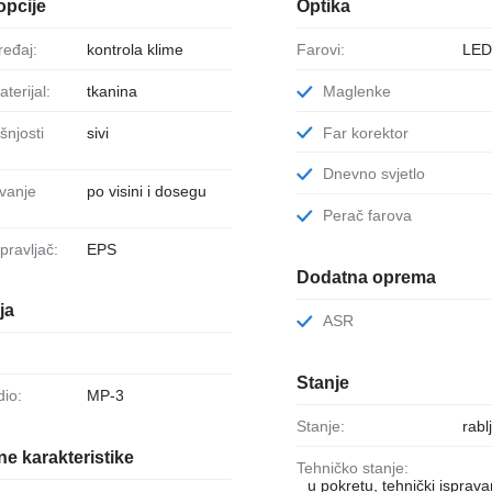
opcije
Optika
uređaj:
kontrola klime
Farovi:
LE
aterijal:
tkanina
Maglenke
sivi
Far korektor
Dnevno svjetlo
po visini i dosegu
Perač farova
upravljač:
EPS
Dodatna oprema
ja
ASR
Stanje
dio:
MP-3
Stanje:
rabl
e karakteristike
Tehničko stanje:
u pokretu, tehnički isprav