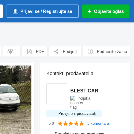
Prijavi se / Registrujte se
Objavite oglas
PDF
Podijeliti
Podnesite žalbu
Kontakti prodavatelja
BLEST CAR
Poljska
Provjereni prodavatelj
3 komentara
5.0
Pretplatite se na prodavca