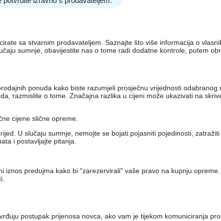
 potvrdite izravno s prodavateljem.
nicirate sa stvarnim prodavateljem. Saznajte što više informacija o vlas
lučaju sumnje, obavijestite nas o tome radi dodatne kontrole, putem ob
iko prodajnih ponuda kako biste razumjeli prosječnu vrijednosti odabran
, razmislite o tome. Značajna razlika u cijeni može ukazivati ​​na skri
ečne cijene slične opreme.
jed. U slučaju sumnje, nemojte se bojati pojasniti pojedinosti, zatražit
a i postavljajte pitanja.
eni iznos predujma kako bi "zarezervirali" vaše pravo na kupnju opreme.
i.
vrđuju postupak prijenosa novca, ako vam je tijekom komuniciranja pro