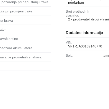
 upozorenja pri napuštanju trake
neofarban
ncija pri promjeni trake
Broj prethodnih
vlasnika:
2 - prodavatelj drugi vlasni
lna brava
zator
Dodatne informacije
čavač brzine
VIN:
VF1RJA00169148770
v nadzora akumulatora
Boja:
tamn
znavanje prometnih znakova