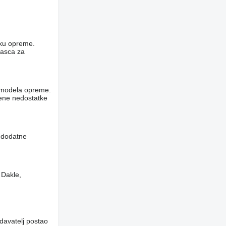
niku opreme.
rasca za
og modela opreme.
vene nedostatke
i dodatne
 Dakle,
davatelj postao