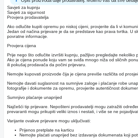
Opis proizvoda daje prodavatelj. Molimo vas da sve detalje
Savjeti za kupnju
Savjeti za sigurnost
Provjera prodavatelja
Ako odlučite kupiti opremu po niskoj cijeni, provjerite da li vi komu
Jedan od načina prijevare je da se predstave kao prava tvrtka. U s
povratne informacije.
Provjera cijena
Prije nego što odlučite izvršiti kupnju, pažljivo pregledajte nekol
Ako je cijena ponude koju vam se sviđa mnogo niža od sličnih ponuda
ili pokušaj prodavača da počini prijevaru.
Nemojte kupovati proizvode čija je cijena previše različita od prosj
Nemojte davati suglasnost na sumnjive zaloge i plaćanje robe unapri
fotografije i dokumente za opremu, provjerite autentičnost dokumenat
Sumnjivo plaćanje unaprijed
Najčešći tip prijevare. Nepošteni prodavatelji mogu zatražiti određ
prevaranti mogu prikupiti veliki iznos i nestati, i više se ne pojavljivat
Varijante ovakve prijevare mogu uključivati:
Prijenos pretplate na karticu
Nemojte plaćati unaprijed bez izdavanja dokumenata koji pot