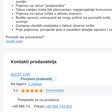
sumljiv.
Prijenos na račun "povjerenika"
Takav zahtjev treba biti alarmantan, najvjerojatnije komunici
Prijenos na račun tvrtke s sličnim imenom
Budite oprezni, prevaranti se mogu prikriti iza poznatih tvrtk
sumnjiv.
Zamjena vlastitih podataka u fakturi stvarne tvrtke
Prije prijenosa, provjerite jesu li navedeni detaljie ispravni i
Pronašli ste prevaranta?
Javite nam
Kontakti prodavatelja
BLEST CAR
Provjereni prodavatelj
Na lageru:
2 oglasa
3 komentara
5.0
Pretplatite se na prodavca
+48 886 74...
Prikaži
+48 886 744 855