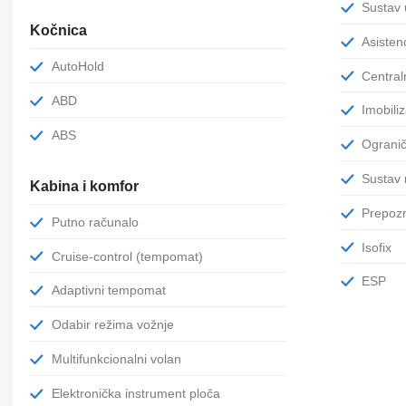
Sustav
Kočnica
Asiste
AutoHold
Centra
ABD
Imobili
ABS
Ograni
Susta
Kabina i komfor
Prepo
Putno računalo
Isofix
Cruise-control (tempomat)
ESP
Adaptivni tempomat
Odabir režima vožnje
Multifunkcionalni volan
Elektronička instrument ploča