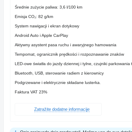
Średnie zużycie paliwa: 3,6 l/100 km
Emisja CO₂: 82 g/km
System nawigacji i ekran dotykowy
Android Auto i Apple CarPlay
Aktywny asystent pasa ruchu i awaryjnego hamowania
Tempomat, ogranicznik prędkości i rozpoznawanie znaków
LED-owe światła do jazdy dziennej i tylne, czujniki parkowania t
Bluetooth, USB, sterowanie radiem z kierownicy
Podgrzewane i elektrycznie składane lusterka.
Faktura VAT 23%
Zatražite dodatne informacije