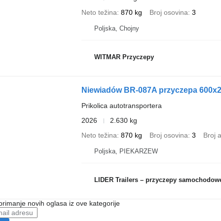
Neto težina
870 kg
Broj osovina
3
Poljska, Chojny
WITMAR Przyczepy
Niewiadów BR-087A przyczepa 600
Prikolica autotransportera
2026
2.630 kg
Neto težina
870 kg
Broj osovina
3
Broj 
Poljska, PIEKARZEW
LIDER Trailers – przyczepy samochodow
 primanje novih oglasa iz ove kategorije