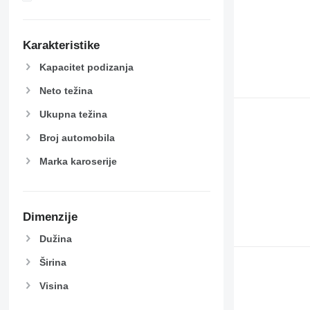
Karakteristike
Kapacitet podizanja
Neto težina
Ukupna težina
Broj automobila
Marka karoserije
Dimenzije
Dužina
Širina
Visina