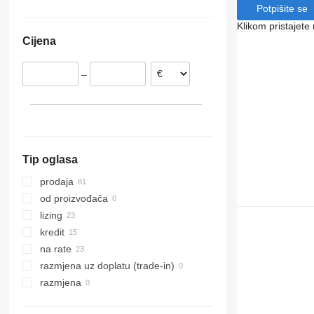
Potpišite se
Poljska
Klikom pristajet
Rumunjska
Cijena
–
Tip oglasa
prodaja
od proizvođača
lizing
kredit
na rate
razmjena uz doplatu (trade-in)
razmjena