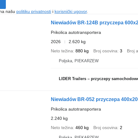
e na našu
politiku privatnosti
i
korisnički ugovor
.
Niewiadów BR-124B przyczepa 600
Prikolica autotransportera
2026
2.620 kg
Neto težina
880 kg
Broj osovina
3
Broj 
Poljska, PIEKARZEW
LIDER Trailers – przyczepy samochodow
Niewiadów BR-052 przyczepa 400x2
Prikolica autotransportera
2.240 kg
Neto težina
460 kg
Broj osovina
2
Poljska, PIEKARZEW