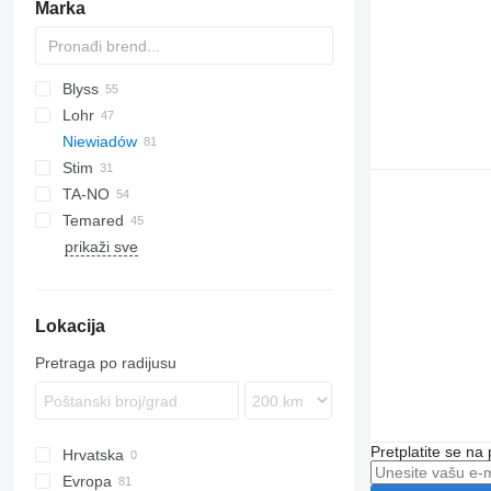
Marka
Blyss
Lohr
Jupiter
A Transporter
Niewiadów
Race Transporter
Eurolohr
Stim
T Transporter
Maxilohr
N-series
Pegasus
TA-NO
Temared
Formula
prikaži sve
Trio
Car Flat
Uno
Universal
Lokacija
Pretraga po radijusu
Pretplatite se na
Hrvatska
Evropa