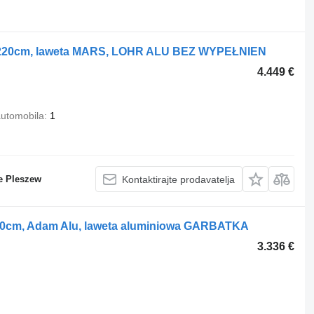
x220cm, laweta MARS, LOHR ALU BEZ WYPEŁNIEN
4.449 €
automobila
1
e Pleszew
Kontaktirajte prodavatelja
00cm, Adam Alu, laweta aluminiowa GARBATKA
3.336 €