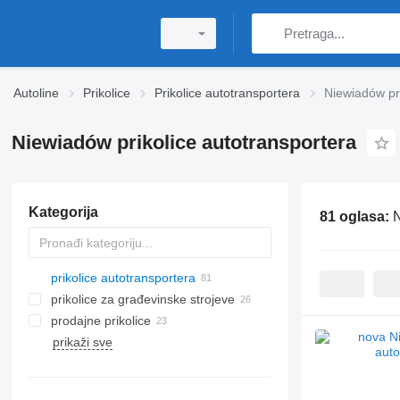
Autoline
Prikolice
Prikolice autotransportera
Niewiadów pri
Niewiadów prikolice autotransportera
Kategorija
81 oglasa:
N
prikolice autotransportera
prikolice za građevinske strojeve
prodajne prikolice
prikaži sve