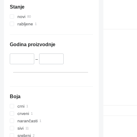
Stanje
novi
rabljene
Godina proizvodnje
–
Boja
crni
crveni
narančasti
sivi
srebrni