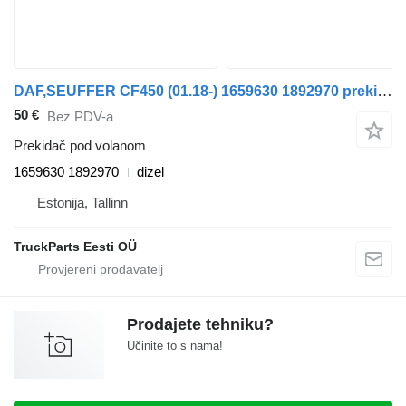
DAF,SEUFFER CF450 (01.18-) 1659630 1892970 prekidač pod volanom za DAF CF450, CF460 (2017-) tegljača
50 €
Bez PDV-a
Prekidač pod volanom
1659630 1892970
dizel
Estonija, Tallinn
TruckParts Eesti OÜ
Prodajete tehniku?
Učinite to s nama!