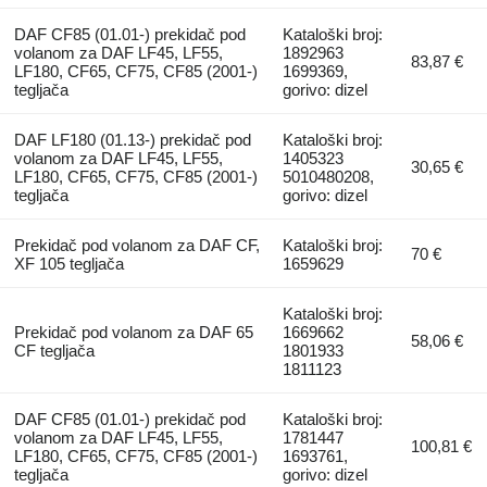
DAF CF85 (01.01-) prekidač pod
Kataloški broj:
volanom za DAF LF45, LF55,
1892963
83,87 €
LF180, CF65, CF75, CF85 (2001-)
1699369,
tegljača
gorivo: dizel
DAF LF180 (01.13-) prekidač pod
Kataloški broj:
volanom za DAF LF45, LF55,
1405323
30,65 €
LF180, CF65, CF75, CF85 (2001-)
5010480208,
tegljača
gorivo: dizel
Prekidač pod volanom za DAF CF,
Kataloški broj:
70 €
XF 105 tegljača
1659629
Kataloški broj:
Prekidač pod volanom za DAF 65
1669662
58,06 €
CF tegljača
1801933
1811123
DAF CF85 (01.01-) prekidač pod
Kataloški broj:
volanom za DAF LF45, LF55,
1781447
100,81 €
LF180, CF65, CF75, CF85 (2001-)
1693761,
tegljača
gorivo: dizel