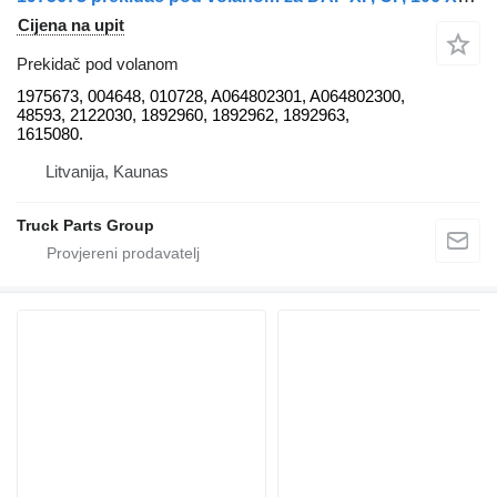
Cijena na upit
Prekidač pod volanom
1975673, 004648, 010728, A064802301, A064802300,
48593, 2122030, 1892960, 1892962, 1892963,
1615080.
Litvanija, Kaunas
Truck Parts Group