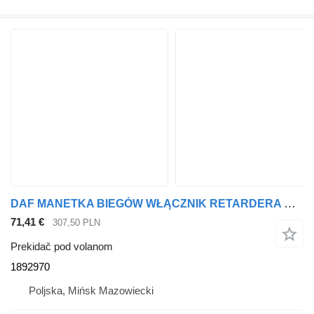
DAF MANETKA BIEGÓW WŁĄCZNIK RETARDERA DAF CF XF 1892970 prekidač pod volanom za tegljača
71,41 €
307,50 PLN
Prekidač pod volanom
1892970
Poljska, Mińsk Mazowiecki