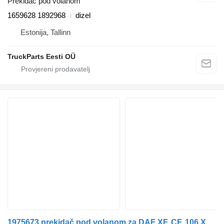
Prekidač pod volanom
1659628 1892968
dizel
Estonija, Tallinn
TruckParts Eesti OÜ
1975673 prekidač pod volanom za DAF XF, CF, 106 XF, EURO6 tegljača