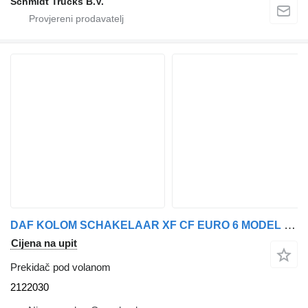
Schmidt Trucks B.V.
DAF KOLOM SCHAKELAAR XF CF EURO 6 MODEL 2021 2122030 prekidač pod volanom za tegljača
Cijena na upit
Prekidač pod volanom
2122030