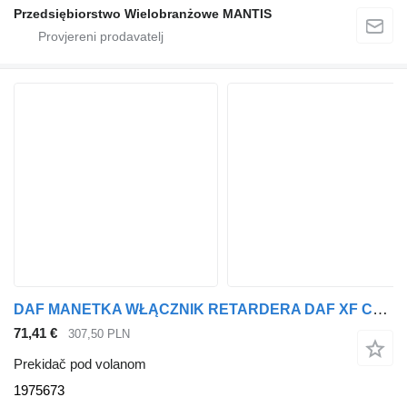
Przedsiębiorstwo Wielobranżowe MANTIS
DAF MANETKA WŁĄCZNIK RETARDERA DAF XF CF 105 / 106 1975673 prekidač pod volanom za tegljača
71,41 €
307,50 PLN
Prekidač pod volanom
1975673