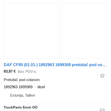
DAF CF85 (01.01-) 1892963 1699369 prekidač pod volanom za DAF LF45, LF55, LF180, CF65, CF75, CF85 (2001-) tegljača
83,87 €
Bez PDV-a
Prekidač pod volanom
1892963 1699369
dizel
Estonija, Tallinn
TruckParts Eesti OÜ