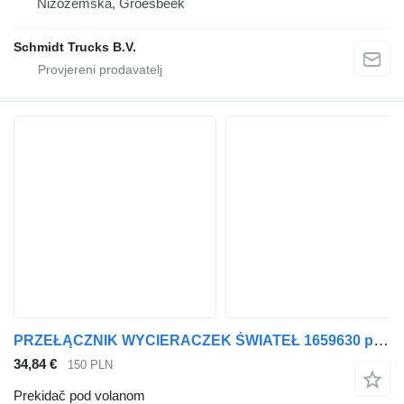
Nizozemska, Groesbeek
Schmidt Trucks B.V.
PRZEŁĄCZNIK WYCIERACZEK ŚWIATEŁ 1659630 prekidač pod volanom za DAF XF CF tegljača
34,84 €
150 PLN
Prekidač pod volanom