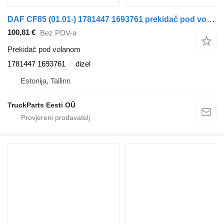
DAF CF85 (01.01-) 1781447 1693761 prekidač pod volanom za DAF LF45, LF55, LF180, CF65, CF75, CF85 (2001-) tegljača
100,81 €
Bez PDV-a
Prekidač pod volanom
1781447 1693761
dizel
Estonija, Tallinn
TruckParts Eesti OÜ