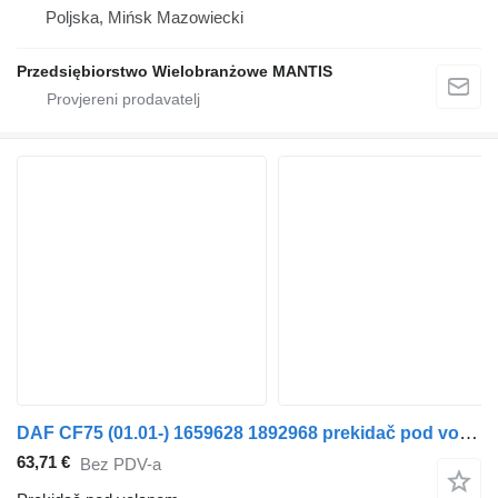
Poljska, Mińsk Mazowiecki
Przedsiębiorstwo Wielobranżowe MANTIS
DAF CF75 (01.01-) 1659628 1892968 prekidač pod volanom za DAF LF45, LF55, LF180, CF65, CF75, CF85 (2001-) tegljača
63,71 €
Bez PDV-a