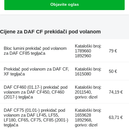
Objavite oglas
Cijene za DAF CF prekidači pod volanom
Kataloški broj:
Bloc lumini prekidač pod volanom
1789660
79 €
za DAF CF85 tegljača
1892960
Prekidač pod volanom za DAF CF,
Kataloški broj:
50 €
XF tegljača
1615080
DAF CF460 (01.17-) prekidač pod
Kataloški broj:
volanom za DAF CF450, CF460
2011540,
74,19 €
(2017-) tegljača
gorivo: dizel
DAF CF75 (01.01-) prekidač pod
Kataloški broj:
volanom za DAF LF45, LF55,
1659628
63,71 €
LF180, CF65, CF75, CF85 (2001-)
1892968,
tegljača
gorivo: dizel