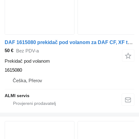
DAF 1615080 prekidač pod volanom za DAF CF, XF tegljača
50 €
Bez PDV-a
Prekidač pod volanom
1615080
Češka, Přerov
ALMI servis