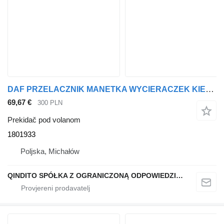
DAF PRZELACZNIK MANETKA WYCIERACZEK KIERUNKOWSKAZOW 1801933 prekidač pod volanom za DAF XF CF tegljača
69,67 €
300 PLN
Prekidač pod volanom
1801933
Poljska, Michałów
QINDITO SPÓŁKA Z OGRANICZONĄ ODPOWIEDZIALNOŚCIĄ