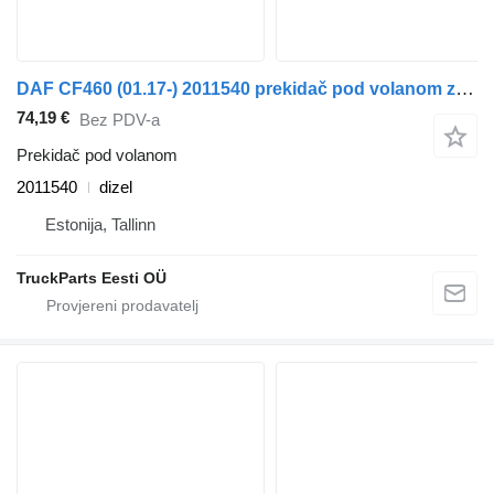
DAF CF460 (01.17-) 2011540 prekidač pod volanom za DAF CF450, CF460 (2017-) tegljača
74,19 €
Bez PDV-a
Prekidač pod volanom
2011540
dizel
Estonija, Tallinn
TruckParts Eesti OÜ