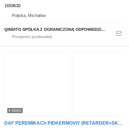
1659630
Poljska, Michałów
QINDITO SPÓŁKA Z OGRANICZONĄ ODPOWIEDZIALNOŚCIĄ
VIDEO
DAF PEREMIKACh PIDKERMOVIY (RETARDER+SKLOOChISNIK+POVOROTI) DAF CF65/C 1 892 963 prekidač pod volanom za DAF 75CF, 95XF, XF105, 65CF, 85CF tegljača