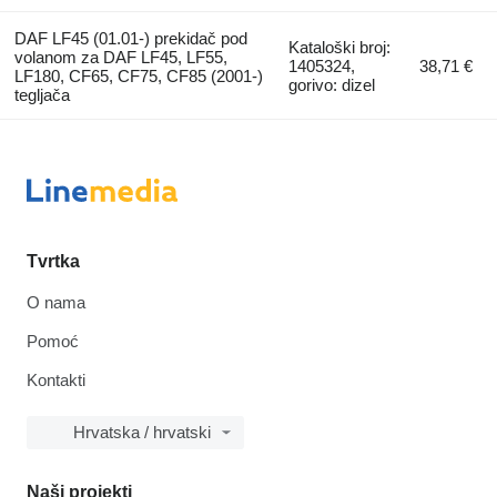
DAF LF45 (01.01-) prekidač pod
Kataloški broj:
volanom za DAF LF45, LF55,
1405324,
38,71 €
LF180, CF65, CF75, CF85 (2001-)
gorivo: dizel
tegljača
Tvrtka
O nama
Pomoć
Kontakti
Hrvatska / hrvatski
Naši projekti