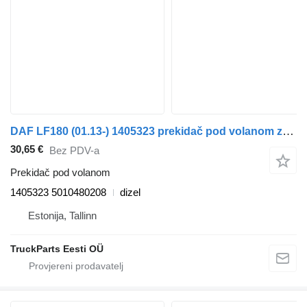
DAF LF180 (01.13-) 1405323 prekidač pod volanom za DAF LF45, LF55, LF180, CF65, CF75, CF85 (2001-) tegljača
30,65 €
Bez PDV-a
Prekidač pod volanom
1405323 5010480208
dizel
Estonija, Tallinn
TruckParts Eesti OÜ