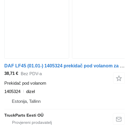
DAF LF45 (01.01-) 1405324 prekidač pod volanom za DAF LF45, LF55, LF180, CF65, CF75, CF85 (2001-) tegljača
38,71 €
Bez PDV-a
Prekidač pod volanom
1405324
dizel
Estonija, Tallinn
TruckParts Eesti OÜ