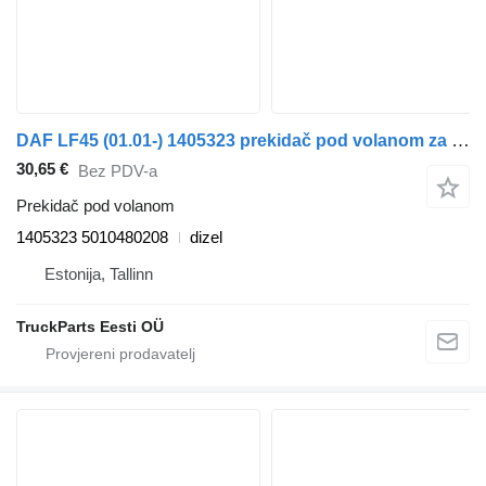
DAF LF45 (01.01-) 1405323 prekidač pod volanom za DAF LF45, LF55, LF180, CF65, CF75, CF85 (2001-) tegljača
30,65 €
Bez PDV-a
Prekidač pod volanom
1405323 5010480208
dizel
Estonija, Tallinn
TruckParts Eesti OÜ