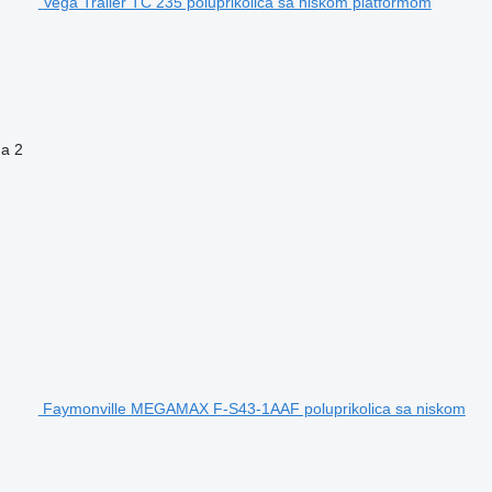
Vega Trailer TC 235 poluprikolica sa niskom platformom
na
2
Faymonville MEGAMAX F-S43-1AAF poluprikolica sa niskom