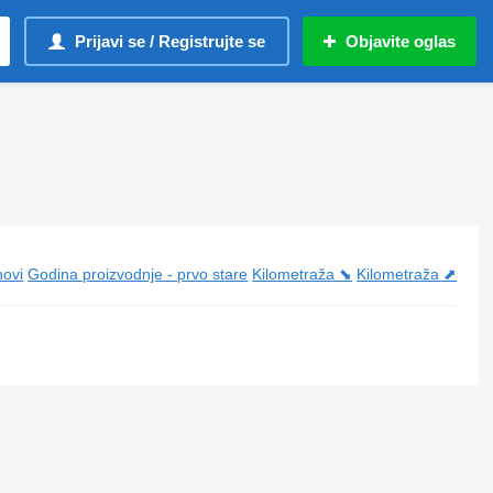
Prijavi se / Registrujte se
Objavite oglas
novi
Godina proizvodnje - prvo stare
Kilometraža ⬊
Kilometraža ⬈