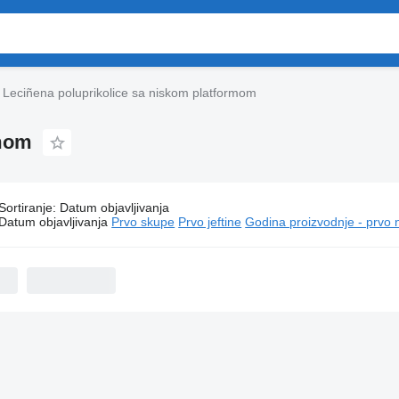
Leciñena poluprikolice sa niskom platformom
rmom
Sortiranje
:
Datum objavljivanja
ciñena poluprikolice sa niskom platformom
Datum objavljivanja
Prvo skupe
Prvo jeftine
Godina proizvodnje - prvo 