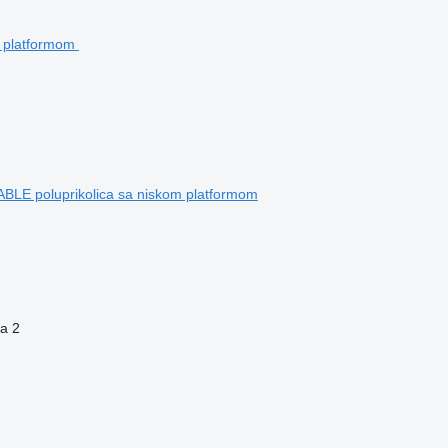
E poluprikolica sa niskom platformom
na
2