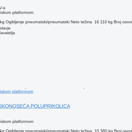
V-a
 niskom platformom
 kg
Ogibljenje
pneumatski/pneumatski
Neto težina
16.110 kg
Broj osov
slavje
davatelja
 niskom platformom
NISKONOSEĆA POLUPRIKOLICA
 niskom platformom
 kg
Ogibljenje
pneumatski/pneumatski
Neto težina
10.380 kg
Broj osov