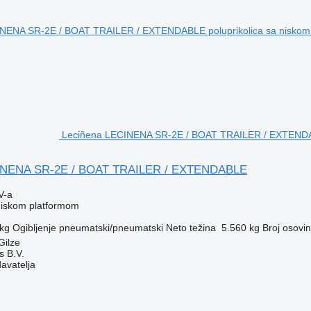
Leciñena LECINENA SR-2E / BOAT TRAILER / EXTENDABL
INENA SR-2E / BOAT TRAILER / EXTENDABLE
V-a
 niskom platformom
 kg
Ogibljenje
pneumatski/pneumatski
Neto težina
5.560 kg
Broj osovi
Gilze
s B.V.
davatelja