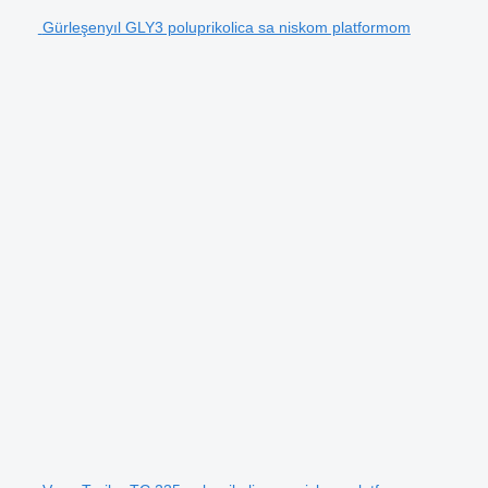
Gürleşenyıl GLY3 poluprikolica sa niskom platformom