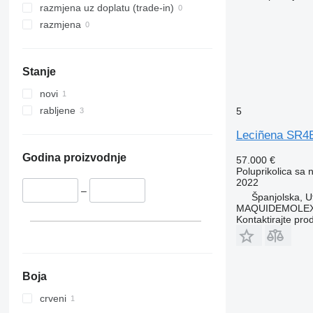
razmjena uz doplatu (trade-in)
razmjena
Stanje
novi
rabljene
5
Leciñena SR4
Godina proizvodnje
57.000 €
Poluprikolica sa
2022
–
Španjolska, U
MAQUIDEMOLEX 
Kontaktirajte pro
Boja
crveni