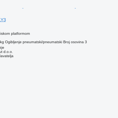
LY3
 niskom platformom
 kg
Ogibljenje
pneumatski/pneumatski
Broj osovina
3
zje
t d.o.o.
davatelja