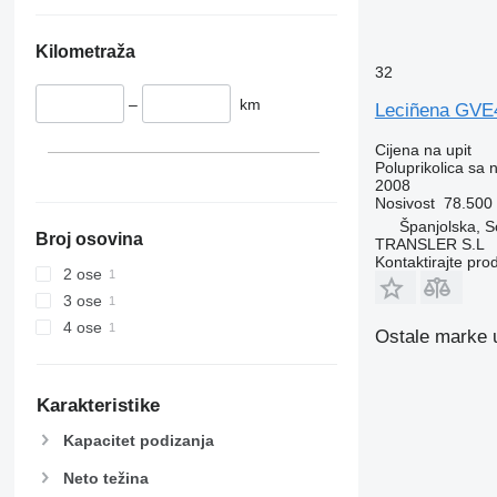
Kilometraža
32
–
km
Leciñena GVE
Cijena na upit
Poluprikolica sa
2008
Nosivost
78.500
Španjolska, S
Broj osovina
TRANSLER S.L
Kontaktirajte pro
2 ose
3 ose
4 ose
Ostale marke u
Karakteristike
Kapacitet podizanja
Neto težina