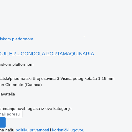
 niskom platformom
ALQUILER - GONDOLA PORTAMAQUINARIA
 niskom platformom
tski/pneumatski
Broj osovina
3
Visina petog kotača
1,18 mm
San Clemente (Cuenca)
davatelja
 primanje novih oglasa iz ove kategorije
e na našu
politiku privatnosti
i
korisnički ugovor
.