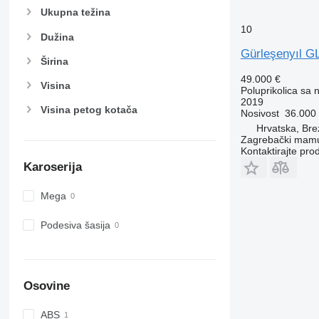
Ukupna težina
10
Dužina
Gürleşenyıl G
Širina
49.000 €
Visina
Poluprikolica sa
2019
Visina petog kotača
Nosivost
36.000
Hrvatska, Bre
Zagrebački mamu
Kontaktirajte pro
Karoserija
Mega
Podesiva šasija
Osovine
ABS