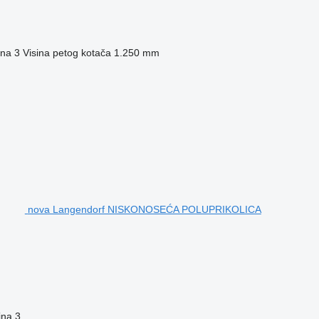
ina
3
Visina petog kotača
1.250 mm
nova Langendorf NISKONOSEĆA POLUPRIKOLICA
ina
3