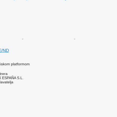
E/ND
 niskom platformom
trera
ESPAÑA S.L.
davatelja