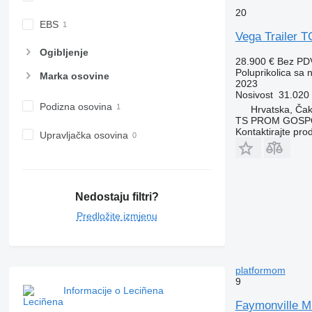
20
EBS
Vega Trailer T
Ogibljenje
28.900 €
Bez PD
Poluprikolica sa
Marka osovine
2023
Nosivost
31.020
Podizna osovina
Hrvatska, Ča
TS PROM GOSPO
Kontaktirajte pro
Upravljačka osovina
Nedostaju filtri?
Predložite izmjenu
platformom
9
Informacije o Leciñena
Faymonville