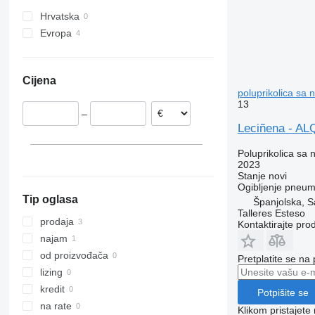
Hrvatska
Evropa
Španjolska
Nizozemska
Cijena
poluprikolica sa
13
–
Leciñena - 
Poluprikolica sa
2023
Stanje
novi
Ogibljenje
pneuma
Tip oglasa
Španjolska, 
Talleres Esteso
prodaja
Kontaktirajte pro
najam
od proizvođača
Pretplatite se na
lizing
kredit
Potpišite se
na rate
Klikom pristajet