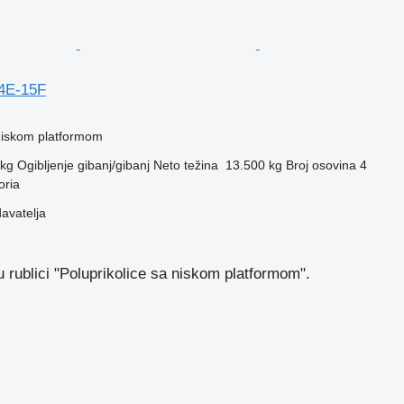
4E-15F
 niskom platformom
 kg
Ogibljenje
gibanj/gibanj
Neto težina
13.500 kg
Broj osovina
4
oria
davatelja
 rublici "Poluprikolice sa niskom platformom".