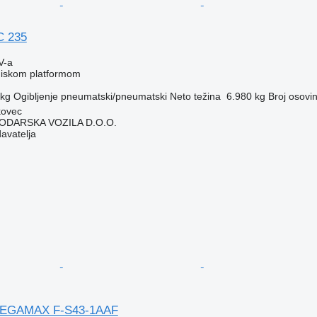
C 235
V-a
 niskom platformom
 kg
Ogibljenje
pneumatski/pneumatski
Neto težina
6.980 kg
Broj osovi
kovec
DARSKA VOZILA D.O.O.
davatelja
 MEGAMAX F-S43-1AAF