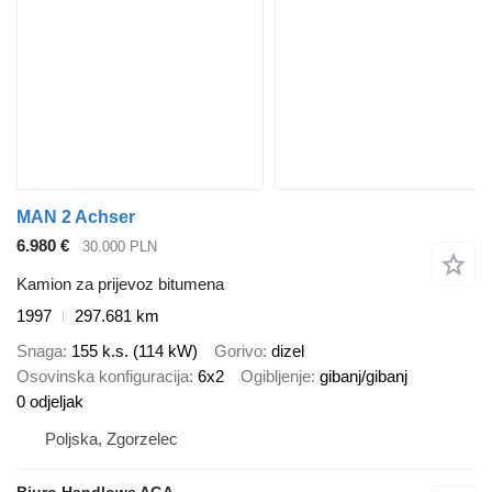
MAN 2 Achser
6.980 €
30.000 PLN
Kamion za prijevoz bitumena
1997
297.681 km
Snaga
155 k.s. (114 kW)
Gorivo
dizel
Osovinska konfiguracija
6x2
Ogibljenje
gibanj/gibanj
0 odjeljak
Poljska, Zgorzelec