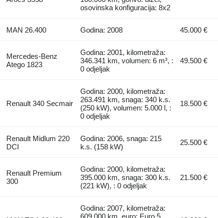
osovinska konfiguracija: 8x2
MAN 26.400
Godina: 2008
45.000 €
Godina: 2001, kilometraža:
Mercedes-Benz
346.341 km, volumen: 6 m³, :
49.500 €
Atego 1823
0 odjeljak
Godina: 2000, kilometraža:
263.491 km, snaga: 340 k.s.
Renault 340 Secmair
18.500 €
(250 kW), volumen: 5.000 l, :
0 odjeljak
Renault Midlum 220
Godina: 2006, snaga: 215
25.500 €
DCI
k.s. (158 kW)
Godina: 2000, kilometraža:
Renault Premium
395.000 km, snaga: 300 k.s.
21.500 €
300
(221 kW), : 0 odjeljak
Godina: 2007, kilometraža:
609.000 km, euro: Euro 5,