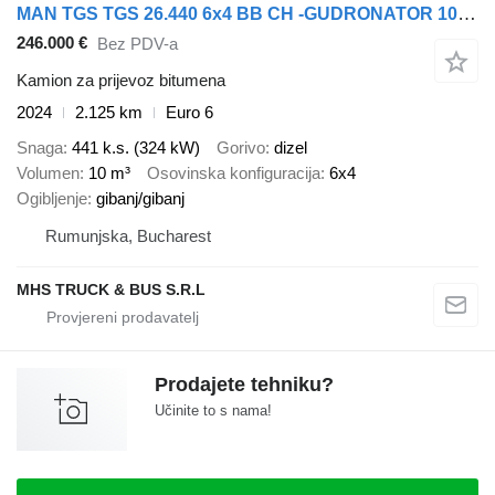
MAN TGS TGS 26.440 6x4 BB CH -GUDRONATOR 10.000 Litri
246.000 €
Bez PDV-a
Kamion za prijevoz bitumena
2024
2.125 km
Euro 6
Snaga
441 k.s. (324 kW)
Gorivo
dizel
Volumen
10 m³
Osovinska konfiguracija
6x4
Ogibljenje
gibanj/gibanj
Rumunjska, Bucharest
MHS TRUCK & BUS S.R.L
Prodajete tehniku?
Učinite to s nama!