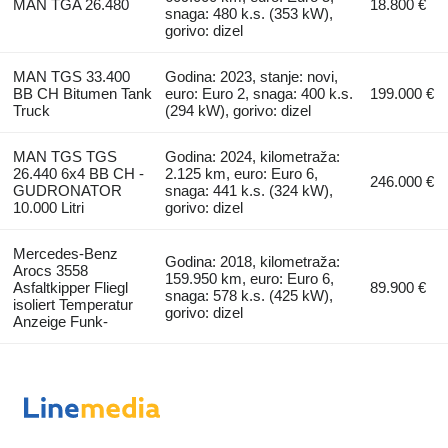
MAN TGA 26.480
18.800 €
snaga: 480 k.s. (353 kW),
gorivo: dizel
MAN TGS 33.400
Godina: 2023, stanje: novi,
BB CH Bitumen Tank
euro: Euro 2, snaga: 400 k.s.
199.000 €
Truck
(294 kW), gorivo: dizel
MAN TGS TGS
Godina: 2024, kilometraža:
26.440 6x4 BB CH -
2.125 km, euro: Euro 6,
246.000 €
GUDRONATOR
snaga: 441 k.s. (324 kW),
10.000 Litri
gorivo: dizel
Mercedes-Benz
Godina: 2018, kilometraža:
Arocs 3558
159.950 km, euro: Euro 6,
Asfaltkipper Fliegl
89.900 €
snaga: 578 k.s. (425 kW),
isoliert Temperatur
gorivo: dizel
Anzeige Funk-