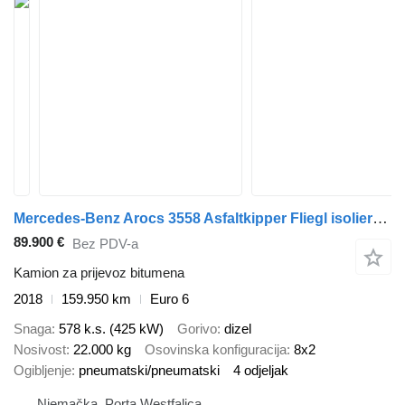
Mercedes-Benz Arocs 3558 Asfaltkipper Fliegl isoliert Temperatur Anzeige Funk-
89.900 €
Bez PDV-a
Kamion za prijevoz bitumena
2018
159.950 km
Euro 6
Snaga
578 k.s. (425 kW)
Gorivo
dizel
Nosivost
22.000 kg
Osovinska konfiguracija
8x2
Ogibljenje
pneumatski/pneumatski
4 odjeljak
Njemačka, Porta Westfalica