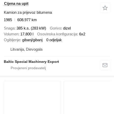
Cijena na upit
Kamion za prijevoz bitumena
1985
608.977 km
Snaga
385 k.s. (283 kW)
Gorivo
dizel
Volumen
17.800 l
Osovinska konfiguracija
6x2
Ogibljenje
gibanj/gibanj
0 odjeljak
Litvanija, Dievogala
Baltic Special Machinery Export