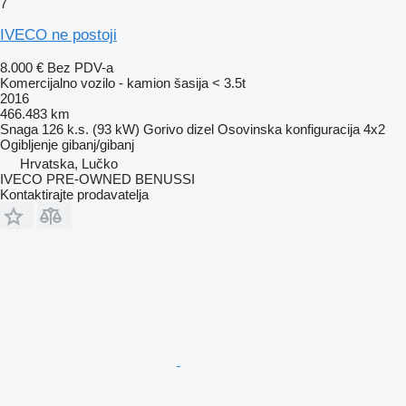
7
IVECO ne postoji
8.000 €
Bez PDV-a
Komercijalno vozilo - kamion šasija < 3.5t
2016
466.483 km
Snaga
126 k.s. (93 kW)
Gorivo
dizel
Osovinska konfiguracija
4x2
Ogibljenje
gibanj/gibanj
Hrvatska, Lučko
IVECO PRE-OWNED BENUSSI
Kontaktirajte prodavatelja