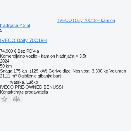
IVECO Daily 70C18H kamion
hladnjača < 3.5t
9
IVECO Daily 70C18H
74.900 €
Bez PDV-a
Komercijalno vozilo - kamion hladnjača < 3.5t
2024
50 km
Snaga
175 k.s. (129 kW)
Gorivo
dizel
Nosivost
3.300 kg
Volumen
21,11 m³
Ogibljenje
gibanj/gibanj
Hrvatska, Lučko
IVECO PRE-OWNED BENUSSI
Kontaktirajte prodavatelja