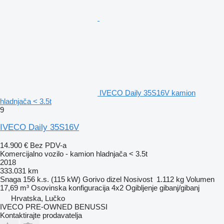
IVECO Daily 35S16V kamion
hladnjača < 3.5t
9
IVECO Daily 35S16V
14.900 €
Bez PDV-a
Komercijalno vozilo - kamion hladnjača < 3.5t
2018
333.031 km
Snaga
156 k.s. (115 kW)
Gorivo
dizel
Nosivost
1.112 kg
Volumen
17,69 m³
Osovinska konfiguracija
4x2
Ogibljenje
gibanj/gibanj
Hrvatska, Lučko
IVECO PRE-OWNED BENUSSI
Kontaktirajte prodavatelja