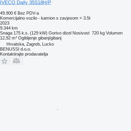
IVECO Daily 35S18H/P
49.900 €
Bez PDV-a
Komercijalno vozilo - kamion s zavjesom < 3.5t
2023
9.344 km
Snaga
175 k.s. (129 kW)
Gorivo
dizel
Nosivost
720 kg
Volumen
12,92 m³
Ogibljenje
gibanj/gibanj
Hrvatska, Zagreb, Lucko
BENUSSI d.o.o.
Kontaktirajte prodavatelja