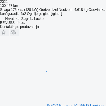
2022
100.457 km
Snaga
175 k.s. (129 kW)
Gorivo
dizel
Nosivost
4.618 kg
Osovinska
konfiguracija
4x2
Ogibljenje
gibanj/gibanj
Hrvatska, Zagreb, Lucko
BENUSSI d.o.o.
Kontaktirajte prodavatelja
IVECO Euroargo ML75E18 kamion s