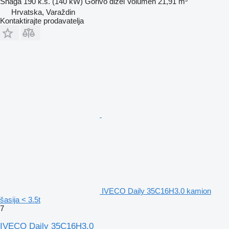
Snaga
190 k.s. (140 kW)
Gorivo
dizel
Volumen
21,91 m³
Hrvatska, Varaždin
Kontaktirajte prodavatelja
IVECO Daily 35C16H3.0 kamion
šasija < 3.5t
7
IVECO Daily 35C16H3.0