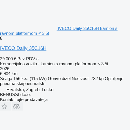
IVECO Daily 35C16H kamion s
ravnom platformom < 3.5t
8
IVECO Daily 35C16H
39.000 €
Bez PDV-a
Komercijalno vozilo - kamion s ravnom platformom < 3.5t
2026
6.904 km
Snaga
156 k.s. (115 kW)
Gorivo
dizel
Nosivost
782 kg
Ogibljenje
pneumatski/pneumatski
Hrvatska, Zagreb, Lucko
BENUSSI d.o.o.
Kontaktirajte prodavatelja