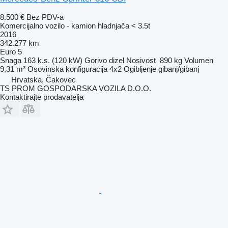
8.500 €
Bez PDV-a
Komercijalno vozilo - kamion hladnjača < 3.5t
2016
342.277 km
Euro 5
Snaga
163 k.s. (120 kW)
Gorivo
dizel
Nosivost
890 kg
Volumen
9,31 m³
Osovinska konfiguracija
4x2
Ogibljenje
gibanj/gibanj
Hrvatska, Čakovec
TS PROM GOSPODARSKA VOZILA D.O.O.
Kontaktirajte prodavatelja