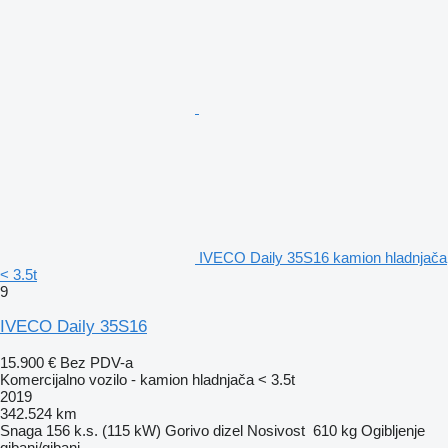
IVECO Daily 35S16 kamion hladnjača
< 3.5t
9
IVECO Daily 35S16
15.900 €
Bez PDV-a
Komercijalno vozilo - kamion hladnjača < 3.5t
2019
342.524 km
Snaga
156 k.s. (115 kW)
Gorivo
dizel
Nosivost
610 kg
Ogibljenje
gibanj/gibanj