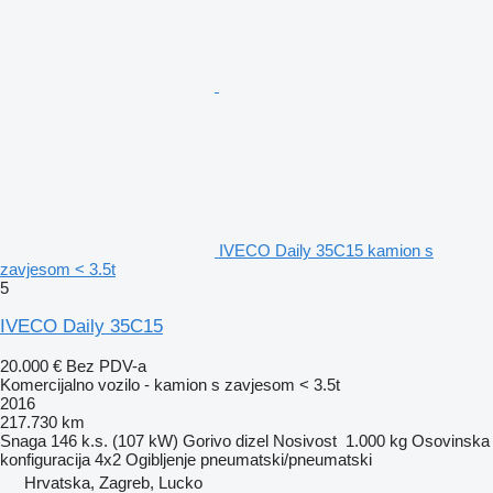
IVECO Daily 35C15 kamion s
zavjesom < 3.5t
5
IVECO Daily 35C15
20.000 €
Bez PDV-a
Komercijalno vozilo - kamion s zavjesom < 3.5t
2016
217.730 km
Snaga
146 k.s. (107 kW)
Gorivo
dizel
Nosivost
1.000 kg
Osovinska
konfiguracija
4x2
Ogibljenje
pneumatski/pneumatski
Hrvatska, Zagreb, Lucko