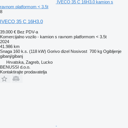
IVECO 35 C 16H3.0 kamion s
ravnom platformom < 3.5t
8
IVECO 35 C 16H3.0
39.000 €
Bez PDV-a
Komercijalno vozilo - kamion s ravnom platformom < 3.5t
2024
41.986 km
Snaga
160 k.s. (118 kW)
Gorivo
dizel
Nosivost
700 kg
Ogibljenje
gibanj/gibanj
Hrvatska, Zagreb, Lucko
BENUSSI d.o.o.
Kontaktirajte prodavatelja