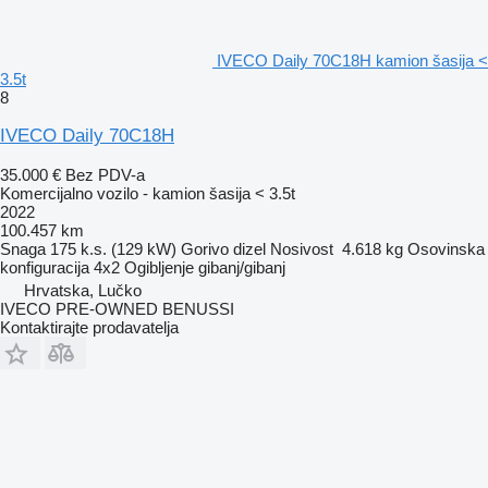
IVECO Daily 70C18H kamion šasija <
3.5t
8
IVECO Daily 70C18H
35.000 €
Bez PDV-a
Komercijalno vozilo - kamion šasija < 3.5t
2022
100.457 km
Snaga
175 k.s. (129 kW)
Gorivo
dizel
Nosivost
4.618 kg
Osovinska
konfiguracija
4x2
Ogibljenje
gibanj/gibanj
Hrvatska, Lučko
IVECO PRE-OWNED BENUSSI
Kontaktirajte prodavatelja