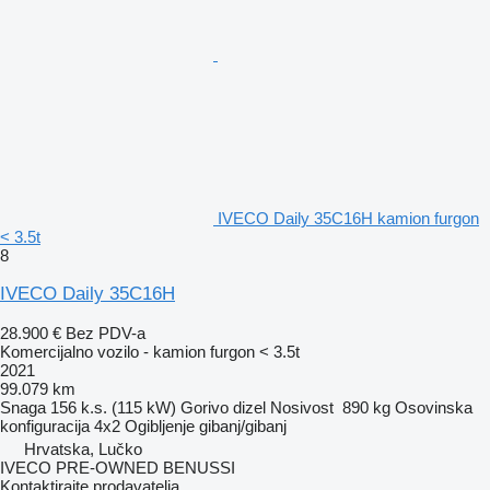
IVECO Daily 35C16H kamion furgon
< 3.5t
8
IVECO Daily 35C16H
28.900 €
Bez PDV-a
Komercijalno vozilo - kamion furgon < 3.5t
2021
99.079 km
Snaga
156 k.s. (115 kW)
Gorivo
dizel
Nosivost
890 kg
Osovinska
konfiguracija
4x2
Ogibljenje
gibanj/gibanj
Hrvatska, Lučko
IVECO PRE-OWNED BENUSSI
Kontaktirajte prodavatelja