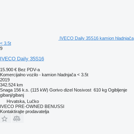
IVECO Daily 35S16 kamion hladnjača
< 3.5t
9
IVECO Daily 35S16
15.900 €
Bez PDV-a
Komercijalno vozilo - kamion hladnjača < 3.5t
2019
342.524 km
Snaga
156 k.s. (115 kW)
Gorivo
dizel
Nosivost
610 kg
Ogibljenje
gibanj/gibanj
Hrvatska, Lučko
IVECO PRE-OWNED BENUSSI
Kontaktirajte prodavatelja