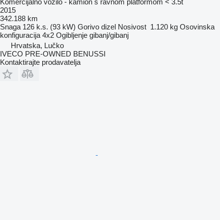
Komercijalno vozilo - kamion s ravnom platformom < 3.5t
2015
342.188 km
Snaga
126 k.s. (93 kW)
Gorivo
dizel
Nosivost
1.120 kg
Osovinska
konfiguracija
4x2
Ogibljenje
gibanj/gibanj
Hrvatska, Lučko
IVECO PRE-OWNED BENUSSI
Kontaktirajte prodavatelja