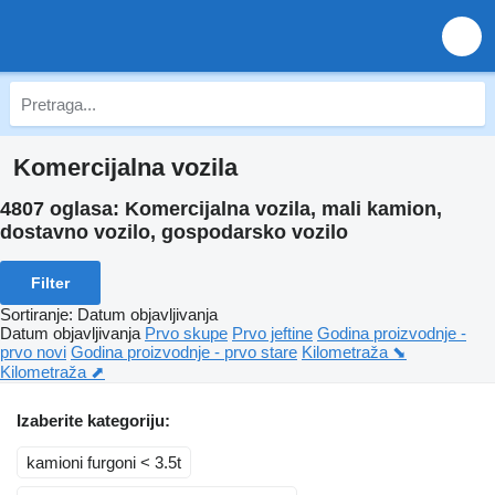
Komercijalna vozila
4807 oglasa:
Komercijalna vozila, mali kamion,
dostavno vozilo, gospodarsko vozilo
Filter
Sortiranje
:
Datum objavljivanja
Datum objavljivanja
Prvo skupe
Prvo jeftine
Godina proizvodnje -
prvo novi
Godina proizvodnje - prvo stare
Kilometraža ⬊
Kilometraža ⬈
Izaberite kategoriju:
kamioni furgoni < 3.5t