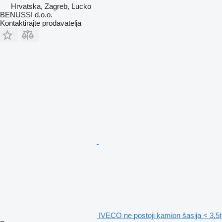
Hrvatska, Zagreb, Lucko
BENUSSI d.o.o.
Kontaktirajte prodavatelja
IVECO ne postoji kamion šasija < 3.5t