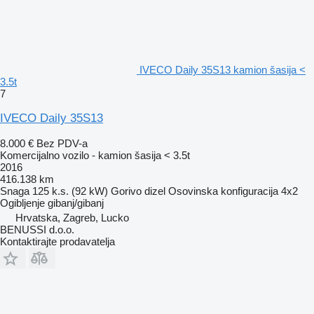
IVECO Daily 35S13 kamion šasija <
3.5t
7
IVECO Daily 35S13
8.000 €
Bez PDV-a
Komercijalno vozilo - kamion šasija < 3.5t
2016
416.138 km
Snaga
125 k.s. (92 kW)
Gorivo
dizel
Osovinska konfiguracija
4x2
Ogibljenje
gibanj/gibanj
Hrvatska, Zagreb, Lucko
BENUSSI d.o.o.
Kontaktirajte prodavatelja