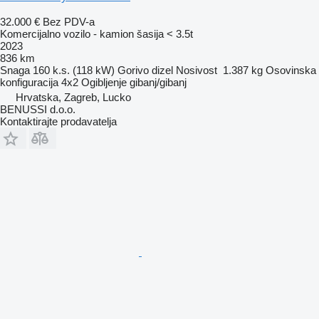
32.000 €
Bez PDV-a
Komercijalno vozilo - kamion šasija < 3.5t
2023
836 km
Snaga
160 k.s. (118 kW)
Gorivo
dizel
Nosivost
1.387 kg
Osovinska
konfiguracija
4x2
Ogibljenje
gibanj/gibanj
Hrvatska, Zagreb, Lucko
BENUSSI d.o.o.
Kontaktirajte prodavatelja