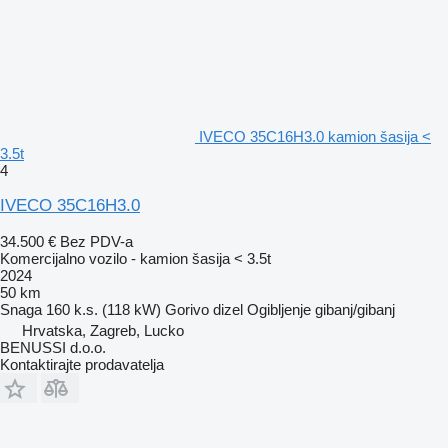
IVECO 35C16H3.0 kamion šasija <
3.5t
4
IVECO 35C16H3.0
34.500 €
Bez PDV-a
Komercijalno vozilo - kamion šasija < 3.5t
2024
50 km
Snaga
160 k.s. (118 kW)
Gorivo
dizel
Ogibljenje
gibanj/gibanj
Hrvatska, Zagreb, Lucko
BENUSSI d.o.o.
Kontaktirajte prodavatelja