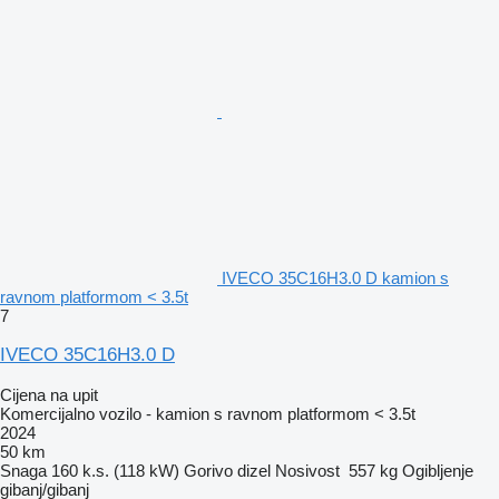
IVECO 35C16H3.0 D kamion s
ravnom platformom < 3.5t
7
IVECO 35C16H3.0 D
Cijena na upit
Komercijalno vozilo - kamion s ravnom platformom < 3.5t
2024
50 km
Snaga
160 k.s. (118 kW)
Gorivo
dizel
Nosivost
557 kg
Ogibljenje
gibanj/gibanj