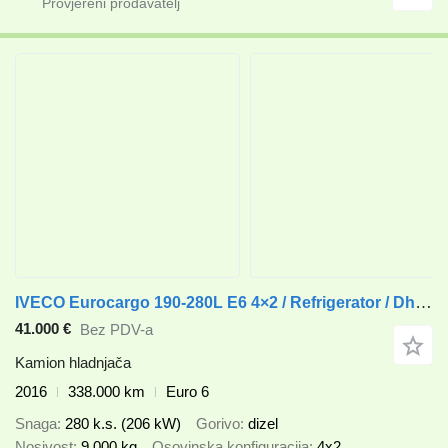
IVECO Eurocargo 190-280L E6 4×2 / Refrigerator / Dhollandia DHSM.20 ta
41.000 €
Bez PDV-a
Kamion hladnjača
2016
338.000 km
Euro 6
Snaga
280 k.s. (206 kW)
Gorivo
dizel
Nosivost
9.000 kg
Osovinska konfiguracija
4x2