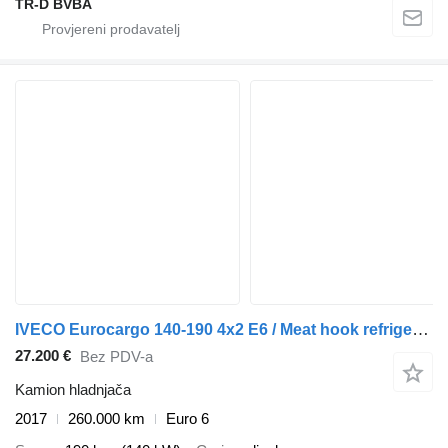
TR-D BVBA
IVECO Eurocargo 140-190 4x2 E6 / Meat hook refrigerator / Dhollandia c
27.200 €
Bez PDV-a
Kamion hladnjača
2017
260.000 km
Euro 6