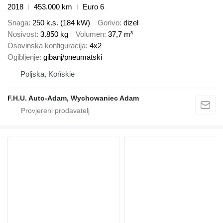
2018
453.000 km
Euro 6
Snaga
250 k.s. (184 kW)
Gorivo
dizel
Nosivost
3.850 kg
Volumen
37,7 m³
Osovinska konfiguracija
4x2
Ogibljenje
gibanj/pneumatski
Poljska, Końskie
F.H.U. Auto-Adam, Wychowaniec Adam