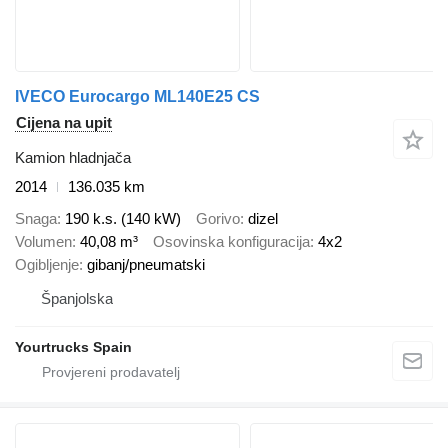
IVECO Eurocargo ML140E25 CS
Cijena na upit
Kamion hladnjača
2014
136.035 km
Snaga
190 k.s. (140 kW)
Gorivo
dizel
Volumen
40,08 m³
Osovinska konfiguracija
4x2
Ogibljenje
gibanj/pneumatski
Španjolska
Yourtrucks Spain