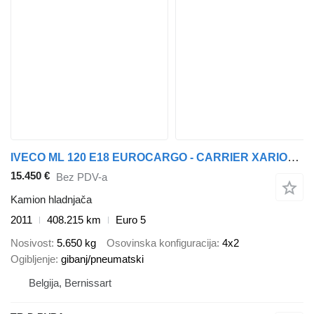
IVECO ML 120 E18 EUROCARGO - CARRIER XARIOS 600 - LAMBERET - EURO 5
15.450 €
Bez PDV-a
Kamion hladnjača
2011
408.215 km
Euro 5
Nosivost
5.650 kg
Osovinska konfiguracija
4x2
Ogibljenje
gibanj/pneumatski
Belgija, Bernissart