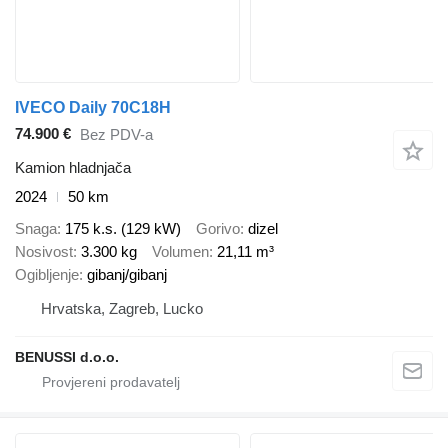
IVECO Daily 70C18H
74.900 €
Bez PDV-a
Kamion hladnjača
2024
50 km
Snaga
175 k.s. (129 kW)
Gorivo
dizel
Nosivost
3.300 kg
Volumen
21,11 m³
Ogibljenje
gibanj/gibanj
Hrvatska, Zagreb, Lucko
BENUSSI d.o.o.