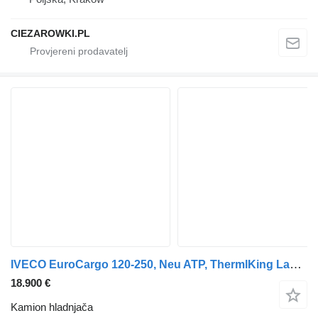
CIEZAROWKI.PL
IVECO EuroCargo 120-250, Neu ATP, ThermlKing Lamberet, LBW, DE auto
18.900 €
Kamion hladnjača