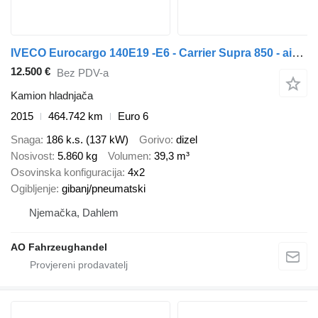
IVECO Eurocargo 140E19 -E6 - Carrier Supra 850 - air suspension rear
12.500 €
Bez PDV-a
Kamion hladnjača
2015
464.742 km
Euro 6
Snaga
186 k.s. (137 kW)
Gorivo
dizel
Nosivost
5.860 kg
Volumen
39,3 m³
Osovinska konfiguracija
4x2
Ogibljenje
gibanj/pneumatski
Njemačka, Dahlem
AO Fahrzeughandel