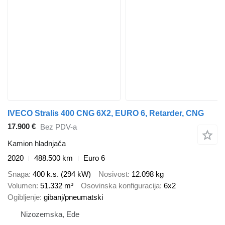
IVECO Stralis 400 CNG 6X2, EURO 6, Retarder, CNG
17.900 €
Bez PDV-a
Kamion hladnjača
2020
488.500 km
Euro 6
Snaga
400 k.s. (294 kW)
Nosivost
12.098 kg
Volumen
51.332 m³
Osovinska konfiguracija
6x2
Ogibljenje
gibanj/pneumatski
Nizozemska, Ede