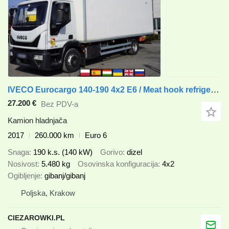
IVECO Eurocargo 140-190 4x2 E6 / Meat hook refrigerator / Dhollandia c
27.200 €
Bez PDV-a
Kamion hladnjača
2017
260.000 km
Euro 6
Snaga
190 k.s. (140 kW)
Gorivo
dizel
Nosivost
5.480 kg
Osovinska konfiguracija
4x2
Ogibljenje
gibanj/gibanj
Poljska, Krakow
CIEZAROWKI.PL