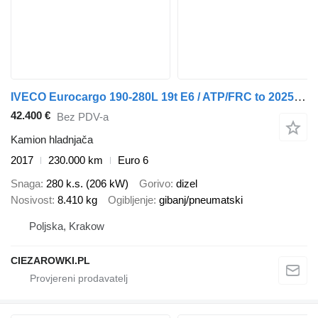
IVECO Eurocargo 190-280L 19t E6 / ATP/FRC to 2025 / Lamberet Refrigera
42.400 €
Bez PDV-a
Kamion hladnjača
2017
230.000 km
Euro 6
Snaga
280 k.s. (206 kW)
Gorivo
dizel
Nosivost
8.410 kg
Ogibljenje
gibanj/pneumatski
Poljska, Krakow
CIEZAROWKI.PL