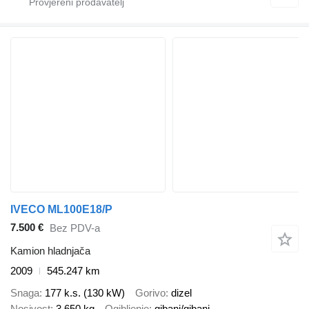
IVECO ML100E18/P
7.500 €
Bez PDV-a
Kamion hladnjača
2009
545.247 km
Snaga
177 k.s. (130 kW)
Gorivo
dizel
Nosivost
3.650 kg
Ogibljenje
gibanj/gibanj