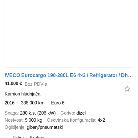
IVECO Eurocargo 190-280L E6 4×2 / Refrigerator / Dhollandia DHSM.20 ta
41.000 €
Bez PDV-a
Kamion hladnjača
2016
338.000 km
Euro 6
Snaga
280 k.s. (206 kW)
Gorivo
dizel
Nosivost
9.000 kg
Osovinska konfiguracija
4x2
Ogibljenje
gibanj/pneumatski
Poljska, Krakow