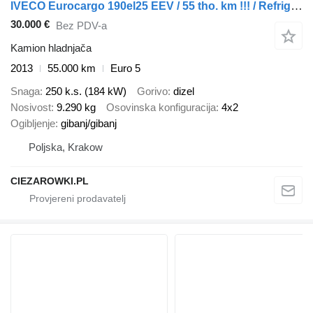
IVECO Eurocargo 190el25 EEV / 55 tho. km !!! / Refrigerator 21 EPAL /
30.000 €
Bez PDV-a
Kamion hladnjača
2013
55.000 km
Euro 5
Snaga
250 k.s. (184 kW)
Gorivo
dizel
Nosivost
9.290 kg
Osovinska konfiguracija
4x2
Ogibljenje
gibanj/gibanj
Poljska, Krakow
CIEZAROWKI.PL