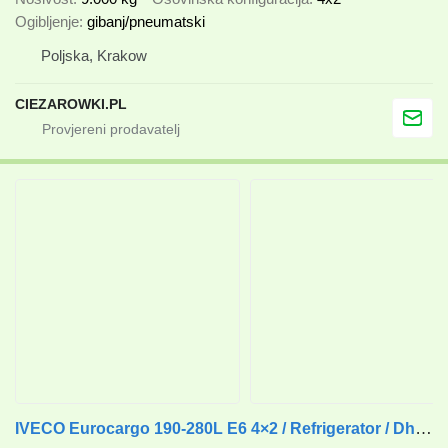
Ogibljenje
gibanj/pneumatski
Poljska, Krakow
CIEZAROWKI.PL
IVECO Eurocargo 190-280L E6 4×2 / Refrigerator / Dhollandia DHSM.20 ta