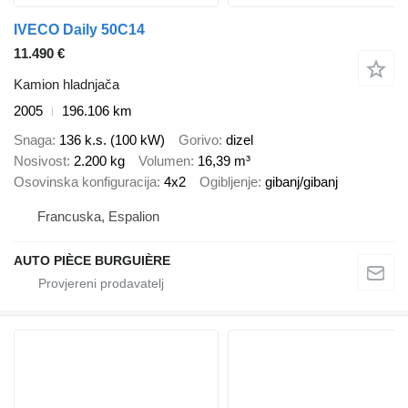
IVECO Daily 50C14
11.490 €
Kamion hladnjača
2005
196.106 km
Snaga
136 k.s. (100 kW)
Gorivo
dizel
Nosivost
2.200 kg
Volumen
16,39 m³
Osovinska konfiguracija
4x2
Ogibljenje
gibanj/gibanj
Francuska, Espalion
AUTO PIÈCE BURGUIÈRE