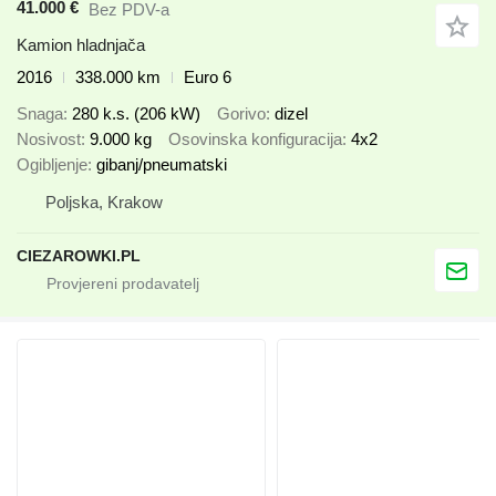
41.000 €
Bez PDV-a
Kamion hladnjača
2016
338.000 km
Euro 6
Snaga
280 k.s. (206 kW)
Gorivo
dizel
Nosivost
9.000 kg
Osovinska konfiguracija
4x2
Ogibljenje
gibanj/pneumatski
Poljska, Krakow
CIEZAROWKI.PL