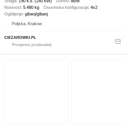
Snaga
190 k.s. (140 kW)
Gorivo
dizel
Nosivost
5.480 kg
Osovinska konfiguracija
4x2
Ogibljenje
gibanj/gibanj
Poljska, Krakow
CIEZAROWKI.PL