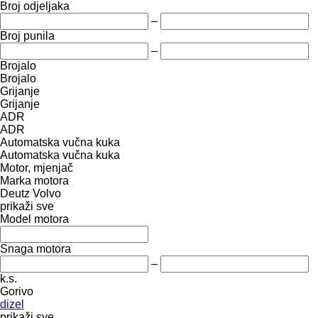
Broj odjeljaka
–
Broj punila
–
Brojalo
Brojalo
Grijanje
Grijanje
ADR
ADR
Automatska vučna kuka
Automatska vučna kuka
Motor, mjenjač
Marka motora
Deutz
Volvo
prikaži sve
Model motora
Snaga motora
–
k.s.
Gorivo
dizel
prikaži sve