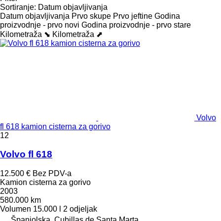
Sortiranje
:
Datum objavljivanja
Datum objavljivanja
Prvo skupe
Prvo jeftine
Godina
proizvodnje - prvo novi
Godina proizvodnje - prvo stare
Kilometraža ⬊
Kilometraža ⬈
Volvo
fl 618 kamion cisterna za gorivo
12
Volvo fl 618
12.500 €
Bez PDV-a
Kamion cisterna za gorivo
2003
580.000 km
Volumen
15.000 l
2 odjeljak
Španjolska, Cubillas de Santa Marta