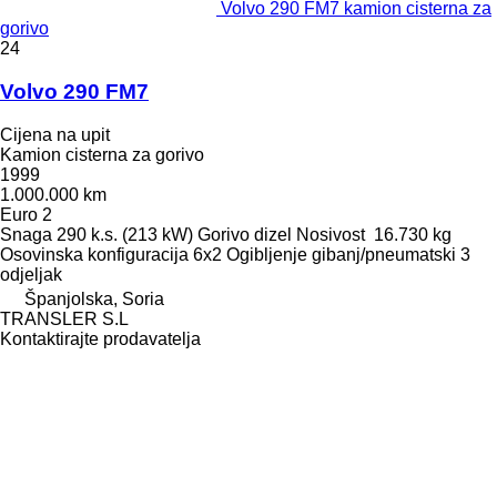
Volvo 290 FM7 kamion cisterna za
gorivo
24
Volvo 290 FM7
Cijena na upit
Kamion cisterna za gorivo
1999
1.000.000 km
Euro 2
Snaga
290 k.s. (213 kW)
Gorivo
dizel
Nosivost
16.730 kg
Osovinska konfiguracija
6x2
Ogibljenje
gibanj/pneumatski
3
odjeljak
Španjolska, Soria
TRANSLER S.L
Kontaktirajte prodavatelja