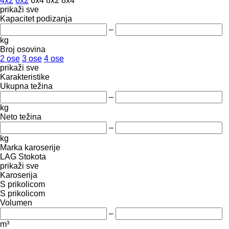
4x2
6x2
6x4
8x2
8x4
prikaži sve
Kapacitet podizanja
–
kg
Broj osovina
2 ose
3 ose
4 ose
prikaži sve
Karakteristike
Ukupna težina
–
kg
Neto težina
–
kg
Marka karoserije
LAG
Stokota
prikaži sve
Karoserija
S prikolicom
S prikolicom
Volumen
–
m³