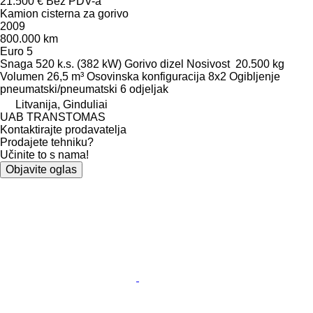
21.500 €
Bez PDV-a
Kamion cisterna za gorivo
2009
800.000 km
Euro 5
Snaga
520 k.s. (382 kW)
Gorivo
dizel
Nosivost
20.500 kg
Volumen
26,5 m³
Osovinska konfiguracija
8x2
Ogibljenje
pneumatski/pneumatski
6 odjeljak
Litvanija, Ginduliai
UAB TRANSTOMAS
Kontaktirajte prodavatelja
Prodajete tehniku?
Učinite to s nama!
Objavite oglas