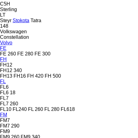
C5H
Sterling
LT
Steyr
Stokota
Tatra
148
Volkswagen
Constellation
Volvo
FE
FE 260
FE 280
FE 300
FH
FH12
FH12 340
FH13
FH16
FH 420
FH 500
FL
FL6
FL6 18
FL7
FL7 260
FL10
FL240
FL 260
FL 280
FL618
FM
FM7
FM7 290
FM9
FM9 260
FM9 340