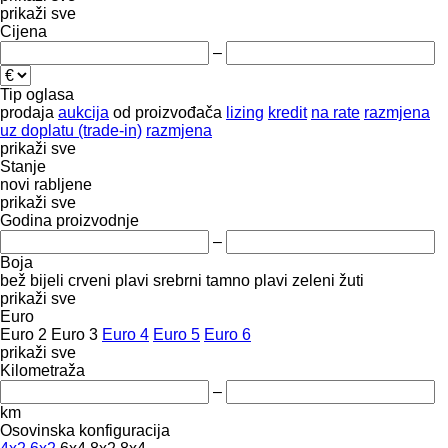
prikaži sve
Cijena
–
Tip oglasa
prodaja
aukcija
od proizvođača
lizing
kredit
na rate
razmjena
uz doplatu (trade-in)
razmjena
prikaži sve
Stanje
novi
rabljene
prikaži sve
Godina proizvodnje
–
Boja
bež
bijeli
crveni
plavi
srebrni
tamno plavi
zeleni
žuti
prikaži sve
Euro
Euro 2
Euro 3
Euro 4
Euro 5
Euro 6
prikaži sve
Kilometraža
–
km
Osovinska konfiguracija