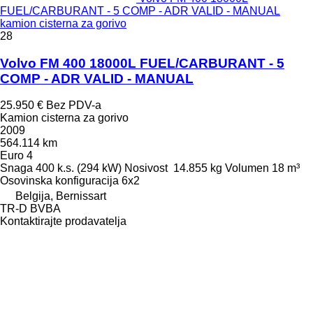
FUEL/CARBURANT - 5 COMP - ADR VALID - MANUAL
kamion cisterna za gorivo
28
Volvo FM 400 18000L FUEL/CARBURANT - 5
COMP - ADR VALID - MANUAL
25.950 €
Bez PDV-a
Kamion cisterna za gorivo
2009
564.114 km
Euro 4
Snaga
400 k.s. (294 kW)
Nosivost
14.855 kg
Volumen
18 m³
Osovinska konfiguracija
6x2
Belgija, Bernissart
TR-D BVBA
Kontaktirajte prodavatelja