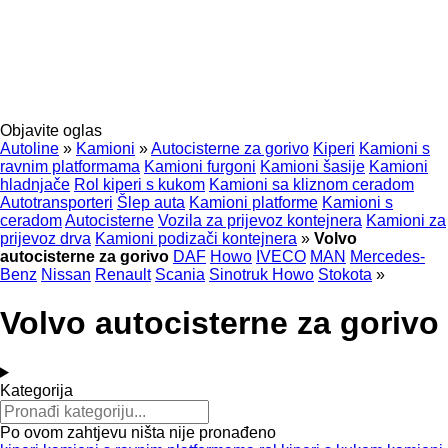
Objavite oglas
Autoline
»
Kamioni
»
Autocisterne za gorivo
Kiperi
Kamioni s
ravnim platformama
Kamioni furgoni
Kamioni šasije
Kamioni
hladnjače
Rol kiperi s kukom
Kamioni sa kliznom ceradom
Autotransporteri
Šlep auta
Kamioni platforme
Kamioni s
ceradom
Autocisterne
Vozila za prijevoz kontejnera
Kamioni za
prijevoz drva
Kamioni podizači kontejnera
»
Volvo
autocisterne za gorivo
DAF
Howo
IVECO
MAN
Mercedes-
Benz
Nissan
Renault
Scania
Sinotruk Howo
Stokota
»
Volvo autocisterne za gorivo
Kategorija
Po ovom zahtjevu ništa nije pronađeno