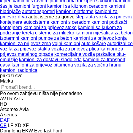
kiperi
kamioni s ravnim platformama
rol kiperi s kukom
kamioni
šasije
kamioni furgoni
kamioni sa kliznom ceradom
kamioni
hladnjače
autotransporteri
kamioni platforme
kamioni za
prijevoz drva
autocisterne za gorivo
šlep auta
vozila za prijevoz
kontejnera
autocisterne
kamioni s ceradom
kamioni podizači
kontejnera
kamioni za prijevoz stoke
kamioni sa kukom za
podizanje tereta
cisterne za mlijeko
kamioni mješalica za beton
izotermni kamioni
pumpe za beton
kamioni za prijevoz konja
kamioni za prijevoz zrna
vojni kamioni
auto košare
autodizalice
vozila za prijevoz stakla
vozila za prijevoz ptica
kamioni za
prijevoz metalnog otpada
komercijalna vozila
prskalice bitu-
emulzije
kamioni za dostavu sladoleda
kamioni za transport
gasa
kamioni za prijevoz bitumena
vozila za stočnu hranu
kamioni radionica
prikaži sve
Marka
Po ovom zahtjevu ništa nije pronađeno
AVTR
Astra
HD
Atcomex
Avia
A series
DAF
CF
LF
XD
XF
Dongfeng
EKW
Everlast
Ford