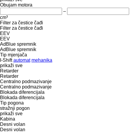
Obujam motora
–
cm³
Filter za čestice čađi
Filter za čestice čađi
EEV
EEV
AdBlue spremnik
AdBlue spremnik
Tip mјenjača
I-Shift
automat
mehanika
prikaži sve
Retarder
Retarder
Centralno podmazivanje
Centralno podmazivanje
Blokada diferencijala
Blokada diferencijala
Tip pogona
stražnji pogon
prikaži sve
Kabina
Desni volan
Desni volan