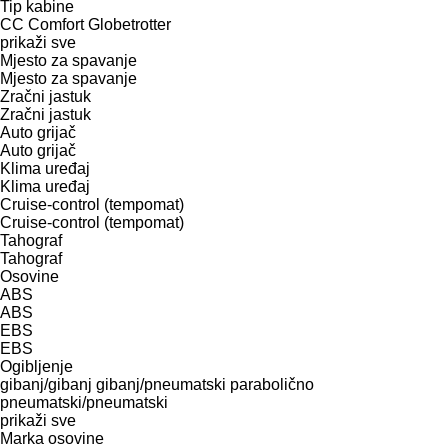
Tip kabine
CC
Comfort
Globetrotter
prikaži sve
Mjesto za spavanje
Mjesto za spavanje
Zračni jastuk
Zračni jastuk
Auto grijač
Auto grijač
Klima uređaj
Klima uređaj
Cruise-control (tempomat)
Cruise-control (tempomat)
Tahograf
Tahograf
Osovine
ABS
ABS
EBS
EBS
Ogibljenje
gibanj/gibanj
gibanj/pneumatski
parabolično
pneumatski/pneumatski
prikaži sve
Marka osovine