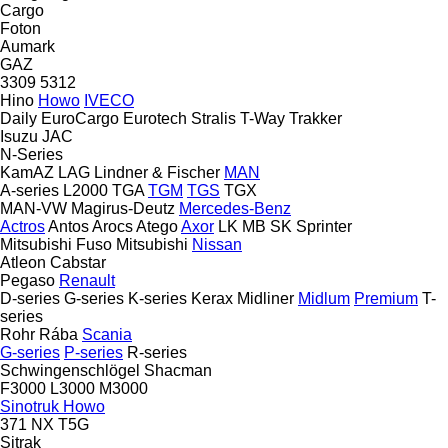
Cargo
Foton
Aumark
GAZ
3309
5312
Hino
Howo
IVECO
Daily
EuroCargo
Eurotech
Stralis
T-Way
Trakker
Isuzu
JAC
N-Series
KamAZ
LAG
Lindner & Fischer
MAN
A-series
L2000
TGA
TGM
TGS
TGX
MAN-VW
Magirus-Deutz
Mercedes-Benz
Actros
Antos
Arocs
Atego
Axor
LK
MB
SK
Sprinter
Mitsubishi Fuso
Mitsubishi
Nissan
Atleon
Cabstar
Pegaso
Renault
D-series
G-series
K-series
Kerax
Midliner
Midlum
Premium
T-
series
Rohr
Rába
Scania
G-series
P-series
R-series
Schwingenschlögel
Shacman
F3000
L3000
M3000
Sinotruk Howo
371
NX
T5G
Sitrak