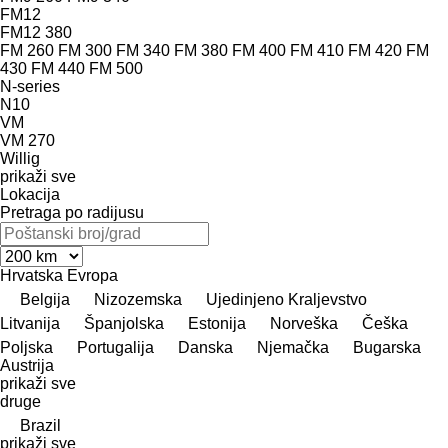
FM12
FM12 380
FM 260
FM 300
FM 340
FM 380
FM 400
FM 410
FM 420
FM
430
FM 440
FM 500
N-series
N10
VM
VM 270
Willig
prikaži sve
Lokacija
Pretraga po radijusu
Hrvatska
Evropa
Belgija
Nizozemska
Ujedinjeno Kraljevstvo
Litvanija
Španjolska
Estonija
Norveška
Češka
Poljska
Portugalija
Danska
Njemačka
Bugarska
Austrija
prikaži sve
druge
Brazil
prikaži sve