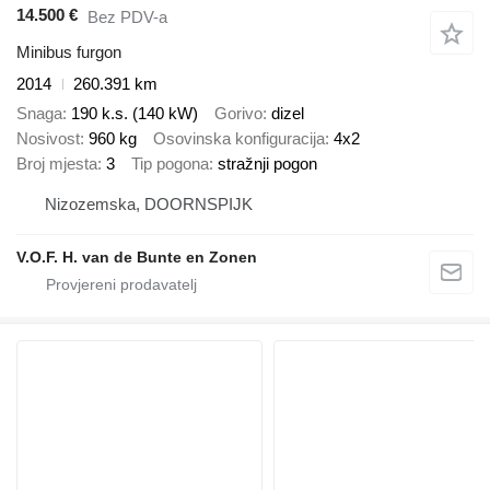
14.500 €
Bez PDV-a
Minibus furgon
2014
260.391 km
Snaga
190 k.s. (140 kW)
Gorivo
dizel
Nosivost
960 kg
Osovinska konfiguracija
4x2
Broj mjesta
3
Tip pogona
stražnji pogon
Nizozemska, DOORNSPIJK
V.O.F. H. van de Bunte en Zonen