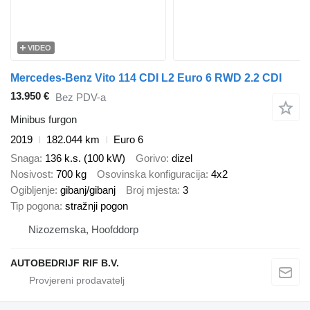
VIDEO
Mercedes-Benz Vito 114 CDI L2 Euro 6 RWD 2.2 CDI
13.950 €
Bez PDV-a
Minibus furgon
2019
182.044 km
Euro 6
Snaga
136 k.s. (100 kW)
Gorivo
dizel
Nosivost
700 kg
Osovinska konfiguracija
4x2
Ogibljenje
gibanj/gibanj
Broj mjesta
3
Tip pogona
stražnji pogon
Nizozemska, Hoofddorp
AUTOBEDRIJF RIF B.V.