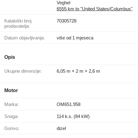
Veghel
6555 km to "United States/Columbus"
Kataloški broj
70305728
prodavatelja:
Datum objavljivanja:
više od 1 mjeseca
Opis
Ukupne dimenzije:
6,05 m × 2 m × 2,6 m
Motor
Marka:
OM651.958
Snaga:
114 k.s. (84 kW)
Gorivo:
dizel