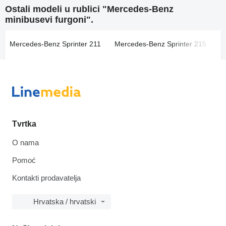
Ostali modeli u rublici "Mercedes-Benz
minibusevi furgoni".
Mercedes-Benz Sprinter 211
Mercedes-Benz Sprinter 215
M
Tvrtka
O nama
Pomoć
Kontakti prodavatelja
Hrvatska / hrvatski