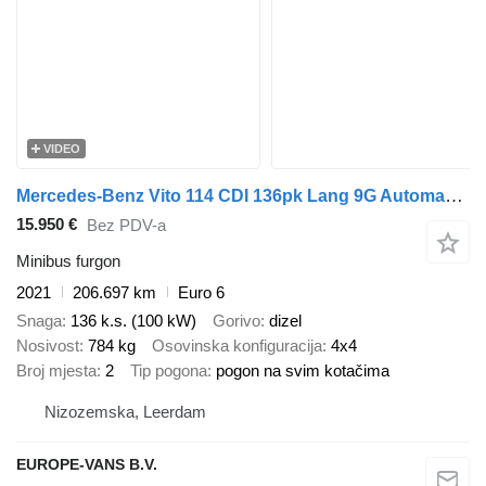
VIDEO
Mercedes-Benz Vito 114 CDI 136pk Lang 9G Automaat 4x4 4WD Navi/Camera/Achterkl
15.950 €
Bez PDV-a
Minibus furgon
2021
206.697 km
Euro 6
Snaga
136 k.s. (100 kW)
Gorivo
dizel
Nosivost
784 kg
Osovinska konfiguracija
4x4
Broj mjesta
2
Tip pogona
pogon na svim kotačima
Nizozemska, Leerdam
EUROPE-VANS B.V.