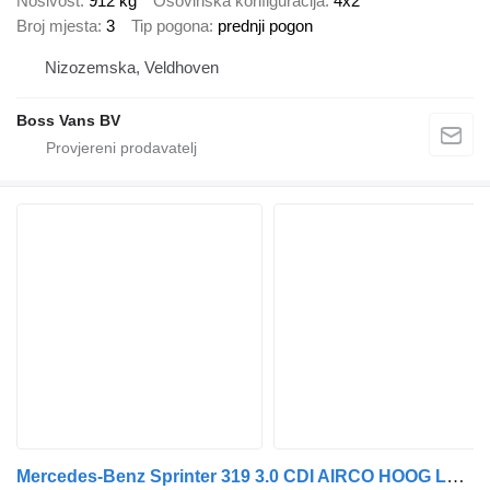
Nosivost
912 kg
Osovinska konfiguracija
4x2
Broj mjesta
3
Tip pogona
prednji pogon
Nizozemska, Veldhoven
Boss Vans BV
Mercedes-Benz Sprinter 319 3.0 CDI AIRCO HOOG LANG