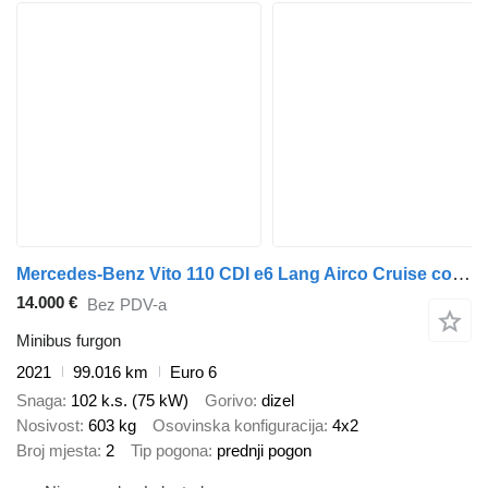
Mercedes-Benz Vito 110 CDI e6 Lang Airco Cruise control Bj: 10-2021 1e eigenaa
14.000 €
Bez PDV-a
Minibus furgon
2021
99.016 km
Euro 6
Snaga
102 k.s. (75 kW)
Gorivo
dizel
Nosivost
603 kg
Osovinska konfiguracija
4x2
Broj mjesta
2
Tip pogona
prednji pogon