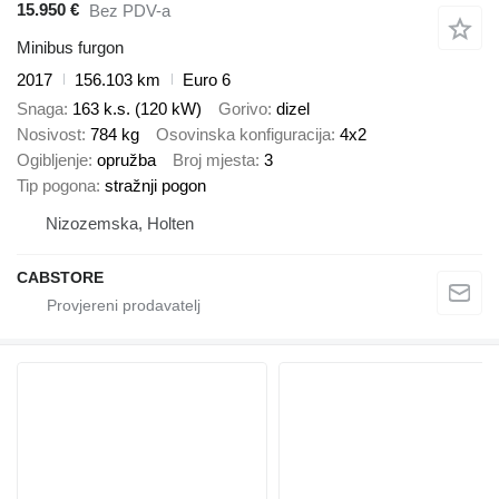
15.950 €
Bez PDV-a
Minibus furgon
2017
156.103 km
Euro 6
Snaga
163 k.s. (120 kW)
Gorivo
dizel
Nosivost
784 kg
Osovinska konfiguracija
4x2
Ogibljenje
opružba
Broj mjesta
3
Tip pogona
stražnji pogon
Nizozemska, Holten
CABSTORE