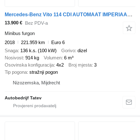
Mercedes-Benz Vito 114 CDI AUTOMAAT IMPERIAAL TREKHAAK
13.900 €
Bez PDV-a
Minibus furgon
2018
221.959 km
Euro 6
Snaga
136 k.s. (100 kW)
Gorivo
dizel
Nosivost
914 kg
Volumen
6 m³
Osovinska konfiguracija
4x2
Broj mjesta
3
Tip pogona
stražnji pogon
Nizozemska, Mijdrecht
Autobedrijf Tatev