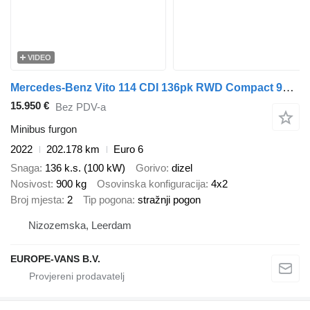
VIDEO
Mercedes-Benz Vito 114 CDI 136pk RWD Compact 9G Automaat Navi/Camera/Achterkle
15.950 €
Bez PDV-a
Minibus furgon
2022
202.178 km
Euro 6
Snaga
136 k.s. (100 kW)
Gorivo
dizel
Nosivost
900 kg
Osovinska konfiguracija
4x2
Broj mjesta
2
Tip pogona
stražnji pogon
Nizozemska, Leerdam
EUROPE-VANS B.V.