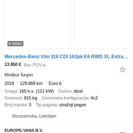
VIDEO
Mercedes-Benz Vito 116 CDI 163pk E6 RWD XL Extra Lang Airco 08-2018
13.950 €
Bez PDV-a
Minibus furgon
2018
129.868 km
Euro 6
Snaga
165 k.s. (121 kW)
Gorivo
dizel
Nosivost
815 kg
Osovinska konfiguracija
4x2
Broj mjesta
3
Tip pogona
stražnji pogon
Nizozemska, Leerdam
EUROPE-VANS B.V.