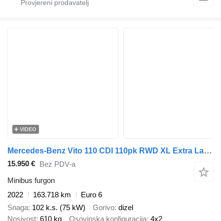
VIDEO
Mercedes-Benz Vito 110 CDI 110pk RWD XL Extra Lang Airco/Navi/Camera 12-2022
15.950 €
Bez PDV-a
Minibus furgon
2022
163.718 km
Euro 6
Snaga
102 k.s. (75 kW)
Gorivo
dizel
Nosivost
610 kg
Osovinska konfiguracija
4x2