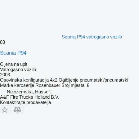
Scania P94 vatrogasno vozilo
83
Scania P94
Cijena na upit
Vatrogasno vozilo
2003
Osovinska konfiguracija
4x2
Ogibljenje
pneumatski/pneumatski
Marka karoserije
Rosenbauer
Broj mjesta
8
Nizozemska, Hasselt
A&F Fire Trucks Holland B.V.
Kontaktirajte prodavatelja