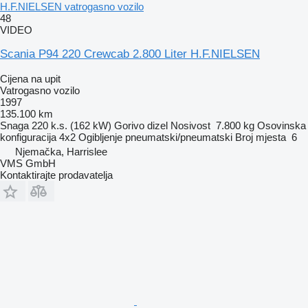
H.F.NIELSEN vatrogasno vozilo
48
VIDEO
Scania P94 220 Crewcab 2.800 Liter H.F.NIELSEN
Cijena na upit
Vatrogasno vozilo
1997
135.100 km
Snaga
220 k.s. (162 kW)
Gorivo
dizel
Nosivost
7.800 kg
Osovinska
konfiguracija
4x2
Ogibljenje
pneumatski/pneumatski
Broj mjesta
6
Njemačka, Harrislee
VMS GmbH
Kontaktirajte prodavatelja