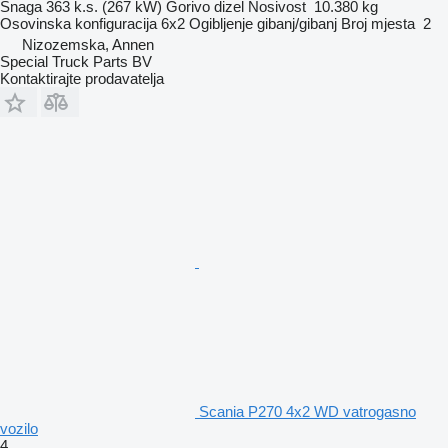
Snaga
363 k.s. (267 kW)
Gorivo
dizel
Nosivost
10.380 kg
Osovinska konfiguracija
6x2
Ogibljenje
gibanj/gibanj
Broj mjesta
2
Nizozemska, Annen
Special Truck Parts BV
Kontaktirajte prodavatelja
Scania P270 4x2 WD vatrogasno
vozilo
4