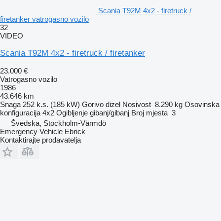
Scania T92M 4x2 - firetruck /
firetanker vatrogasno vozilo
32
VIDEO
Scania T92M 4x2 - firetruck / firetanker
23.000 €
Vatrogasno vozilo
1986
43.646 km
Snaga
252 k.s. (185 kW)
Gorivo
dizel
Nosivost
8.290 kg
Osovinska
konfiguracija
4x2
Ogibljenje
gibanj/gibanj
Broj mjesta
3
Švedska, Stockholm-Värmdö
Emergency Vehicle Ebrick
Kontaktirajte prodavatelja