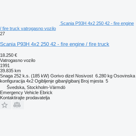
Scania P93H 4x2 250 42 - fire engine
/ fire truck vatrogasno vozilo
27
Scania P93H 4x2 250 42 - fire engine / fire truck
18.250 €
Vatrogasno vozilo
1991
39.835 km
Snaga
252 k.s. (185 kW)
Gorivo
dizel
Nosivost
6.280 kg
Osovinska
konfiguracija
4x2
Ogibljenje
gibanj/gibanj
Broj mjesta
5
Švedska, Stockholm-Värmdö
Emergency Vehicle Ebrick
Kontaktirajte prodavatelja