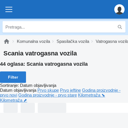
Komunalna vozila
Spasilačka vozila
Vatrogasna vozil
Scania vatrogasna vozila
44 oglasa:
Scania vatrogasna vozila
Filter
Sortiranje
:
Datum objavljivanja
Datum objavljivanja
Prvo skupe
Prvo jeftine
Godina proizvodnje -
prvo novi
Godina proizvodnje - prvo stare
Kilometraža ⬊
Kilometraža ⬈