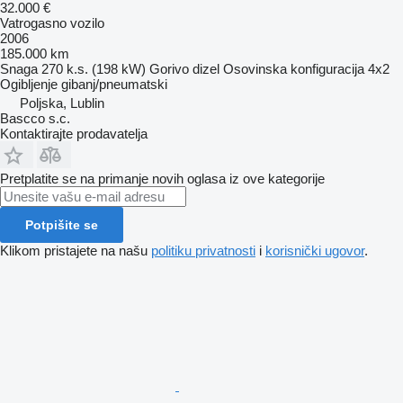
32.000 €
Vatrogasno vozilo
2006
185.000 km
Snaga
270 k.s. (198 kW)
Gorivo
dizel
Osovinska konfiguracija
4x2
Ogibljenje
gibanj/pneumatski
Poljska, Lublin
Bascco s.c.
Kontaktirajte prodavatelja
Pretplatite se na primanje novih oglasa iz ove kategorije
Potpišite se
Klikom pristajete na našu
politiku privatnosti
i
korisnički ugovor
.