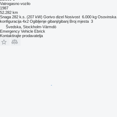
Vatrogasno vozilo
1987
52.282 km
Snaga
282 k.s. (207 kW)
Gorivo
dizel
Nosivost
6.000 kg
Osovinska
konfiguracija
4x2
Ogibljenje
gibanj/gibanj
Broj mjesta
3
Švedska, Stockholm-Värmdö
Emergency Vehicle Ebrick
Kontaktirajte prodavatelja