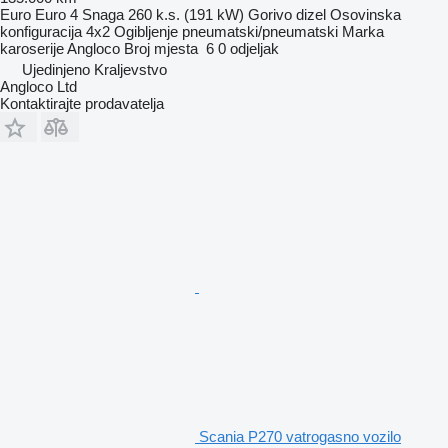
Euro
Euro 4
Snaga
260 k.s. (191 kW)
Gorivo
dizel
Osovinska
konfiguracija
4x2
Ogibljenje
pneumatski/pneumatski
Marka
karoserije
Angloco
Broj mjesta
6
0 odjeljak
Ujedinjeno Kraljevstvo
Angloco Ltd
Kontaktirajte prodavatelja
Scania P270 vatrogasno vozilo