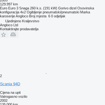
2005
129.997 km
Euro
Euro 3
Snaga
260 k.s. (191 kW)
Gorivo
dizel
Osovinska
konfiguracija
4x2
Ogibljenje
pneumatski/pneumatski
Marka
karoserije
Angloco
Broj mjesta
6
0 odjeljak
Ujedinjeno Kraljevstvo
Angloco Ltd
Kontaktirajte prodavatelja
2
Scania 94D
Cijena na upit
Vatrogasno vozilo
2002
135.000 km