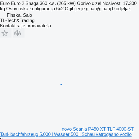
Euro
Euro 2
Snaga
360 k.s. (265 kW)
Gorivo
dizel
Nosivost
17.300
kg
Osovinska konfiguracija
6x2
Ogibljenje
gibanj/gibanj
0 odjeljak
Finska, Salo
TL-Tech&Trading
Kontaktirajte prodavatelja
novo Scania P450 XT TLF 4000-ST
Tanklöschfahrzeug 5.000 l Wasser 500 l Schau vatrogasno vozilo