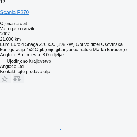
12
Scania P270
Cijena na upit
Vatrogasno vozilo
2007
21.000 km
Euro
Euro 4
Snaga
270 k.s. (198 kW)
Gorivo
dizel
Osovinska
konfiguracija
4x2
Ogibljenje
gibanj/pneumatski
Marka karoserije
Angloco
Broj mjesta
8
0 odjeljak
Ujedinjeno Kraljevstvo
Angloco Ltd
Kontaktirajte prodavatelja