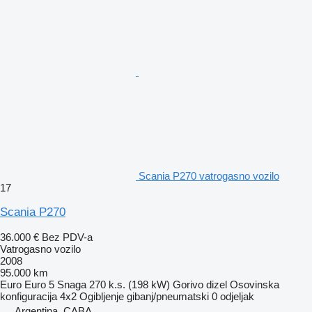
Scania P270 vatrogasno vozilo
17
Scania P270
36.000 €
Bez PDV-a
Vatrogasno vozilo
2008
95.000 km
Euro
Euro 5
Snaga
270 k.s. (198 kW)
Gorivo
dizel
Osovinska
konfiguracija
4x2
Ogibljenje
gibanj/pneumatski
0 odjeljak
Argentina, CABA