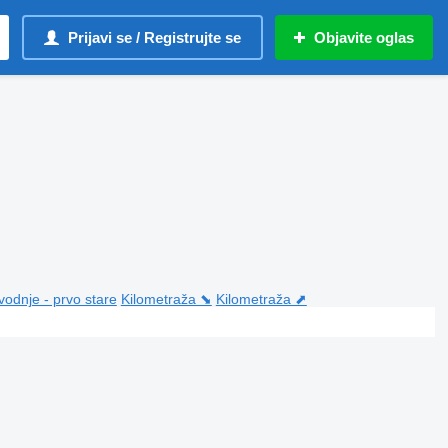
Prijavi se / Registrujte se
Objavite oglas
vodnje - prvo stare
Kilometraža ⬊
Kilometraža ⬈