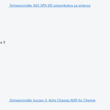
Schwarzmüller 663 SPA 3/E poluprikolica za prijevoz
na
3
Schwarzmüller kurzes 3- Achs Chassis ADR für Chemie