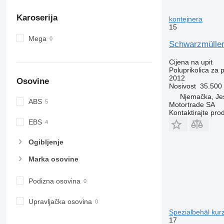
Karoserija
kontejnera
15
Mega
Schwarzmüller
Cijena na upit
Poluprikolica za 
2012
Osovine
Nosivost
35.500
Njemačka, Je
ABS
Motortrade SA
Kontaktirajte pro
EBS
Ogibljenje
Marka osovine
Podizna osovina
Upravljačka osovina
Spezialbehäl kurz
17