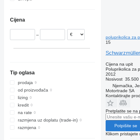
Njemačka
Češka
Cijena
Poljska
Grčka
–
Austrija
poluprikolica za 
15
Schwarzmüller
Cijena na upit
Poluprikolica za 
Tip oglasa
2012
Nosivost
35.500
prodaja
Njemačka, Je
od proizvođača
Motortrade SA
Kontaktirajte pro
lizing
kredit
Pretplatite se na
na rate
razmjena uz doplatu (trade-in)
Potpišite se
razmjena
Klikom pristajet