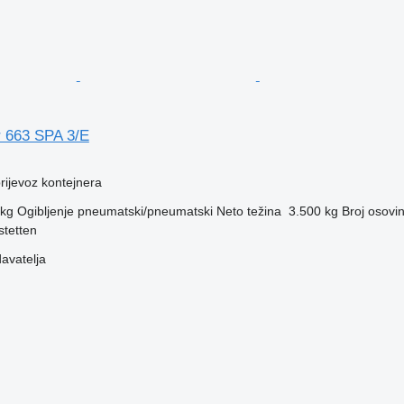
 663 SPA 3/E
prijevoz kontejnera
 kg
Ogibljenje
pneumatski/pneumatski
Neto težina
3.500 kg
Broj osovi
stetten
davatelja