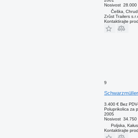
Nosivost
28.000
Češka, Chrud
Zrůst Trailers s.r.
Kontaktirajte pro
9
Schwarzmülle
3.400 €
Bez PDV
Poluprikolica za 
2005
Nosivost
34.750
Poljska, Kału
Kontaktirajte pro