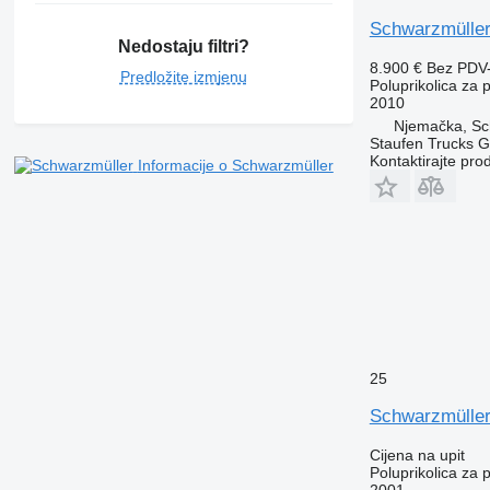
Schwarzmüller
Nedostaju filtri?
8.900 €
Bez PDV
Predložite izmjenu
Poluprikolica za 
2010
Njemačka, Sc
Staufen Trucks
Kontaktirajte pro
Informacije o Schwarzmüller
25
Schwarzmüller
Cijena na upit
Poluprikolica za 
2001