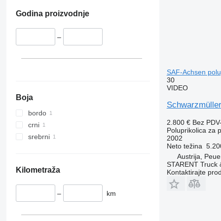
Godina proizvodnje
–
SAF-Achsen polup
30
VIDEO
Boja
Schwarzmüller
bordo
2.800 €
Bez PDV
crni
Poluprikolica za 
srebrni
2002
Neto težina
5.20
Austrija, Peu
STARENT Truck &
Kilometraža
Kontaktirajte pro
–
km