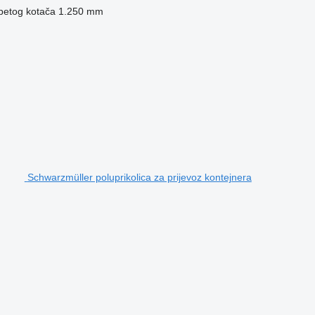
 petog kotača
1.250 mm
Schwarzmüller poluprikolica za prijevoz kontejnera