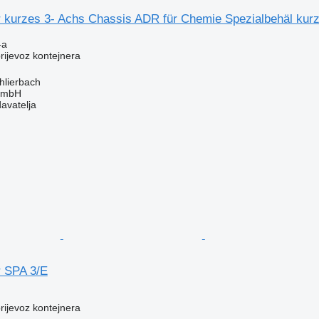
 kurzes 3- Achs Chassis ADR für Chemie Spezialbehäl kurz
-a
prijevoz kontejnera
hlierbach
 GmbH
davatelja
 SPA 3/E
prijevoz kontejnera