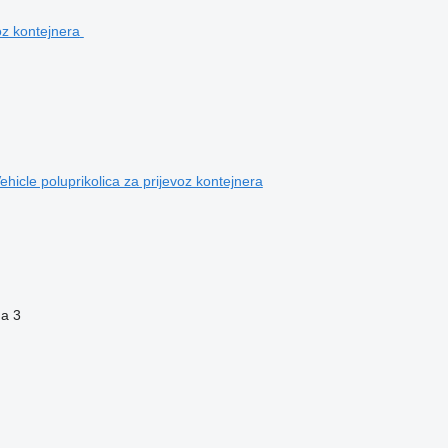
icle poluprikolica za prijevoz kontejnera
na
3