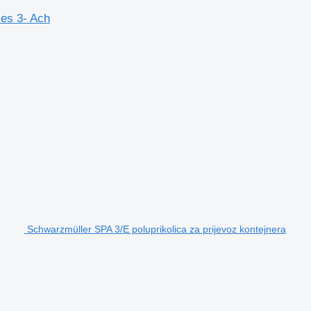
es 3- Ach
Schwarzmüller SPA 3/E poluprikolica za prijevoz kontejnera