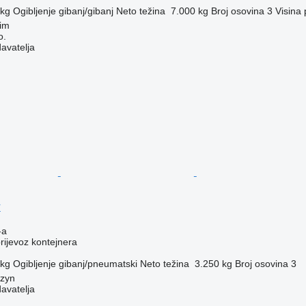
 kg
Ogibljenje
gibanj/gibanj
Neto težina
7.000 kg
Broj osovina
3
Visina
im
o.
davatelja
r
-a
prijevoz kontejnera
 kg
Ogibljenje
gibanj/pneumatski
Neto težina
3.250 kg
Broj osovina
3
szyn
davatelja