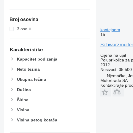
Broj osovina
3 ose
kontejnera
15
Schwarzmüller
Karakteristike
Cijena na upit
Kapacitet podizanja
Poluprikolica za 
2012
Neto težina
Nosivost
35.500
Njemačka, Je
Ukupna težina
Motortrade SA
Kontaktirajte pro
Dužina
Širina
Visina
Visina petog kotača