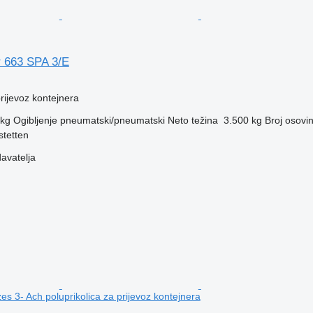
 663 SPA 3/E
prijevoz kontejnera
 kg
Ogibljenje
pneumatski/pneumatski
Neto težina
3.500 kg
Broj osovi
stetten
davatelja
es 3- Ach poluprikolica za prijevoz kontejnera