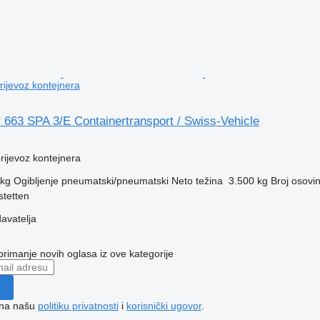
prijevoz kontejnera
 663 SPA 3/E Containertransport / Swiss-Vehicle
prijevoz kontejnera
 kg
Ogibljenje
pneumatski/pneumatski
Neto težina
3.500 kg
Broj osovi
stetten
davatelja
 primanje novih oglasa iz ove kategorije
e na našu
politiku privatnosti
i
korisnički ugovor
.