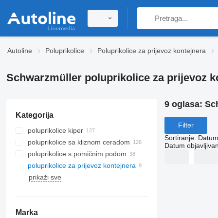
Autoline
Poluprikolice
Poluprikolice za prijevoz kontejnera
Schwarzmüller poluprikolice za prijevoz k
9 oglasa:
Sch
Kategorija
Filter
poluprikolice kiper
Sortiranje
:
Datum 
poluprikolice sa kliznom ceradom
Datum objavljivan
poluprikolice s pomičnim podom
poluprikolice za prijevoz kontejnera
prikaži sve
Marka